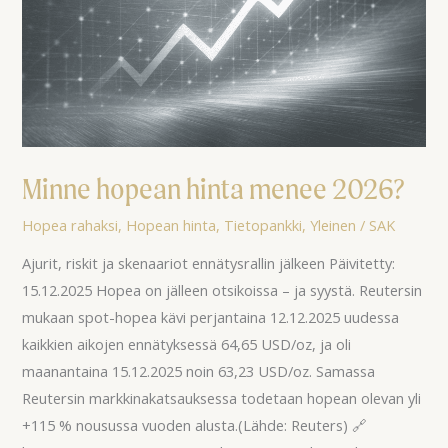
Minne hopean hinta menee 2026?
Hopea rahaksi
,
Hopean hinta
,
Tietopankki
,
Yleinen
/
SAK
Ajurit, riskit ja skenaariot ennätysrallin jälkeen Päivitetty:
15.12.2025 Hopea on jälleen otsikoissa – ja syystä. Reutersin
mukaan spot-hopea kävi perjantaina 12.12.2025 uudessa
kaikkien aikojen ennätyksessä 64,65 USD/oz, ja oli
maanantaina 15.12.2025 noin 63,23 USD/oz. Samassa
Reutersin markkinakatsauksessa todetaan hopean olevan yli
+115 % nousussa vuoden alusta.(Lähde: Reuters) 🔗