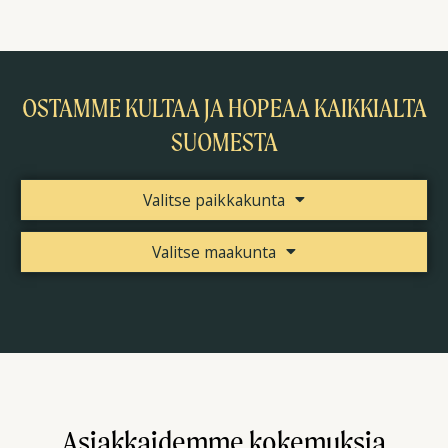
OSTAMME KULTAA JA HOPEAA KAIKKIALTA
SUOMESTA
Valitse paikkakunta
Valitse maakunta
Asiakkaidemme kokemuksia