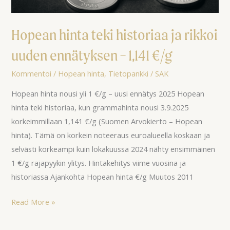
1,141
€/g
Hopean hinta teki historiaa ja rikkoi
uuden ennätyksen – 1,141 €/g
Kommentoi
/
Hopean hinta
,
Tietopankki
/
SAK
Hopean hinta nousi yli 1 €/g – uusi ennätys 2025 Hopean
hinta teki historiaa, kun grammahinta nousi 3.9.2025
korkeimmillaan 1,141 €/g (Suomen Arvokierto – Hopean
hinta). Tämä on korkein noteeraus euroalueella koskaan ja
selvästi korkeampi kuin lokakuussa 2024 nähty ensimmäinen
1 €/g rajapyykin ylitys. Hintakehitys viime vuosina ja
historiassa Ajankohta Hopean hinta €/g Muutos 2011
Read More »