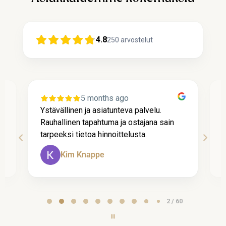
4.8
250
arvostelut
5 months ago
Ystävällinen ja asiatunteva palvelu.
P
Rauhallinen tapahtuma ja ostajana sain
l
tarpeeksi tietoa hinnoittelusta.
k
Kim Knappe
Page
2 / 60
2
of