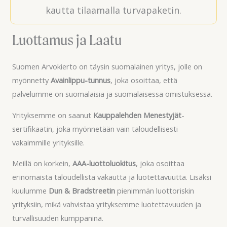
kautta tilaamalla turvapaketin.
Luottamus ja Laatu
Suomen Arvokierto on täysin suomalainen yritys, jolle on
myönnetty
Avainlippu-tunnus
, joka osoittaa, että
palvelumme on suomalaisia ja suomalaisessa omistuksessa.
Yrityksemme on saanut
Kauppalehden Menestyjät
-
sertifikaatin, joka myönnetään vain taloudellisesti
vakaimmille yrityksille.
Meillä on korkein,
AAA-luottoluokitus
, joka osoittaa
erinomaista taloudellista vakautta ja luotettavuutta. Lisäksi
kuulumme
Dun & Bradstreetin
pienimmän luottoriskin
yrityksiin, mikä vahvistaa yrityksemme luotettavuuden ja
turvallisuuden kumppanina.