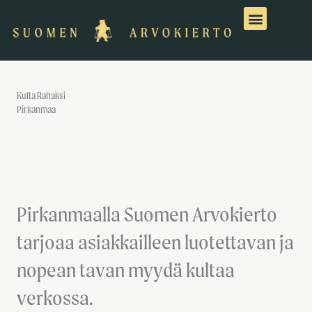
Siirry
sisältöön
Kulta Rahaksi
Pirkanmaa
Pirkanmaalla Suomen Arvokierto
tarjoaa asiakkailleen luotettavan ja
nopean tavan myydä kultaa
verkossa.