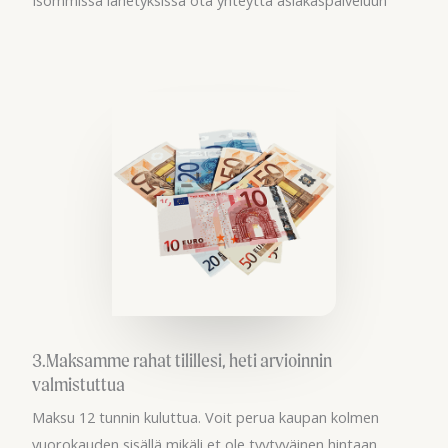
3.Maksamme rahat tilillesi, heti arvioinnin
valmistuttua
Maksu 12 tunnin kuluttua. Voit perua kaupan kolmen
vuorokauden sisällä mikäli et ole tyytyväinen hintaan.