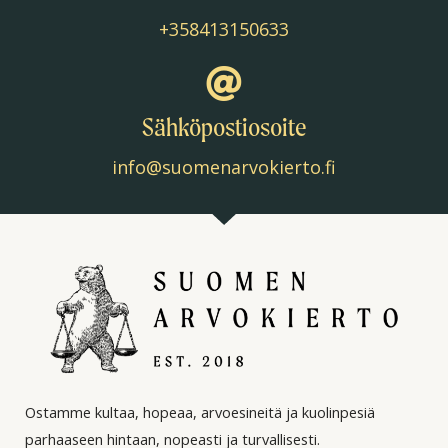
+358413150633
Sähköpostiosoite
info@suomenarvokierto.fi
Ostamme kultaa, hopeaa, arvoesineitä ja kuolinpesiä
parhaaseen hintaan, nopeasti ja turvallisesti.