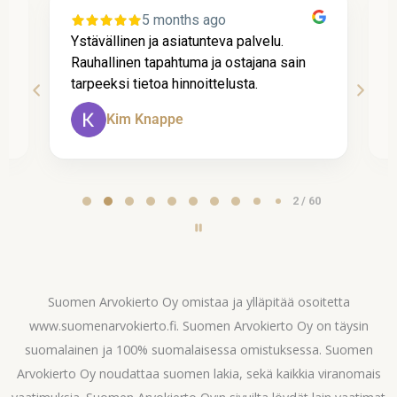
5 months ago
Ystävällinen ja asiatunteva palvelu.
P
Rauhallinen tapahtuma ja ostajana sain
l
tarpeeksi tietoa hinnoittelusta.
k
Kim Knappe
Page
2 / 60
2
of
60
Suomen Arvokierto Oy omistaa ja ylläpitää osoitetta
www.suomenarvokierto.fi. Suomen Arvokierto Oy on täysin
suomalainen ja 100% suomalaisessa omistuksessa. Suomen
Arvokierto Oy noudattaa suomen lakia, sekä kaikkia viranomais