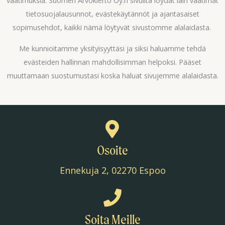
vaatimuksia. Suomen Arvokierto Oy:n sivuilta löydät lain vaatimat
tietosuojalausunnot, evästekäytännöt ja ajantasaiset
sopimusehdot, kaikki nämä löytyvät sivustomme alalaidasta.
Me kunnioitamme yksityisyyttäsi ja siksi haluamme tehdä
evästeiden hallinnan mahdollisimman helpoksi. Pääset
muuttamaan suostumustasi koska haluat sivujemme alalaidasta.
Osoite
Ennekuja 2, 02270 Espoo
Soita Meille