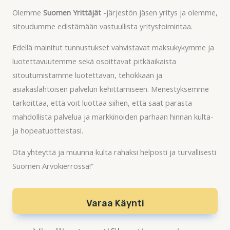
Olemme
Suomen Yrittäjät
-järjestön jäsen yritys ja olemme,
sitoudumme edistämään vastuullista yritystoimintaa.
Edellä mainitut tunnustukset vahvistavat maksukykymme ja
luotettavuutemme sekä osoittavat pitkäaikaista
sitoutumistamme luotettavan, tehokkaan ja
asiakaslähtöisen palvelun kehittämiseen. Menestyksemme
tarkoittaa, että voit luottaa siihen, että saat parasta
mahdollista palvelua ja markkinoiden parhaan hinnan kulta-
ja hopeatuotteistasi.
Ota yhteyttä ja muunna kulta rahaksi helposti ja turvallisesti
Suomen Arvokierrossa!”
Varaa Käynti