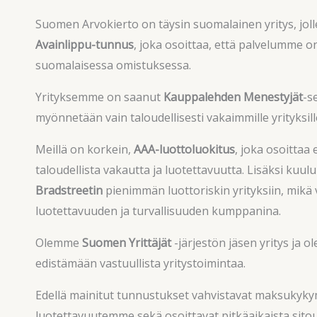
Suomen Arvokierto on täysin suomalainen yritys, jol
Avainlippu-tunnus
, joka osoittaa, että palvelumme o
suomalaisessa omistuksessa.
Yrityksemme on saanut
Kauppalehden Menestyjät
-s
myönnetään vain taloudellisesti vakaimmille yrityksill
Meillä on korkein,
AAA-luottoluokitus
, joka osoittaa
taloudellista vakautta ja luotettavuutta. Lisäksi ku
Bradstreetin
pienimmän luottoriskin yrityksiin, mikä
luotettavuuden ja turvallisuuden kumppanina.
Olemme
Suomen Yrittäjät
-järjestön jäsen yritys ja
edistämään vastuullista yritystoimintaa.
Edellä mainitut tunnustukset vahvistavat maksukyk
luotettavuutemme sekä osoittavat pitkäaikaista si