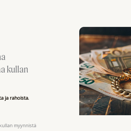
aa
a kullan
 ja rahoista.
kullan myynnistä