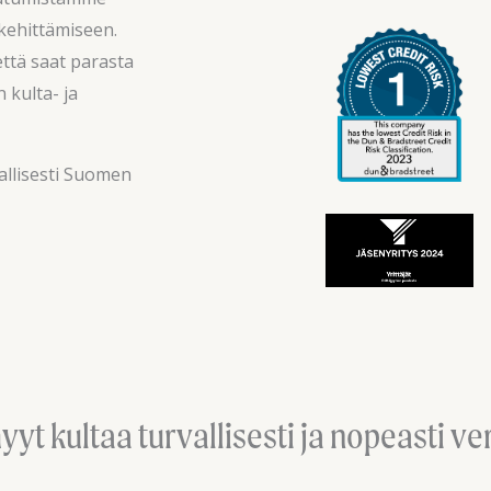
kehittämiseen.
että saat parasta
 kulta- ja
allisesti Suomen
yyt kultaa turvallisesti ja nopeasti ve