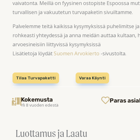
vaivatonta.
Meillä on fyysinen ostopiste Espoossa mutt
turvallisen ja vakuutetun turvapaketin sivuiltamme.
Palvelemme teitä kaikissa kysymyksissä puhelimitse ja
rohkeasti yhteydessä ja anna meidän auttaa kultaan, 
arvoesineisiin liittyvissä kysymyksissä
Lisätietoja löydät
Suomen Arvokierto
-sivustolta.
Tilaa Turvapaketti
Varaa Käynti
Kokemusta
Paras asia
Yli 8 vuoden edestä
Luottamus ja Laatu