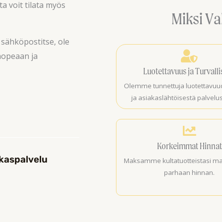
a voit tilata myös
Miksi Va
 sähköpostitse, ole
hopeaan ja
Luotettavuus ja Turvall
Olemme tunnettuja luotettav
ja asiakaslähtöisestä palvel
Korkeimmat Hinnat
kaspalvelu
Maksamme kultatuotteistasi ma
parhaan hinnan.