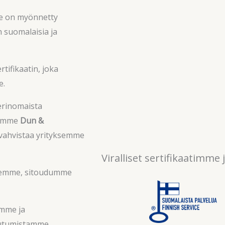
le on myönnetty
n suomalaisia ja
ertifikaatin, joka
e.
 erinomaista
ulumme
Dun &
 vahvistaa yrityksemme
Viralliset sertifikaatim
 olemme, sitoudumme
ymme ja
toutumistamme