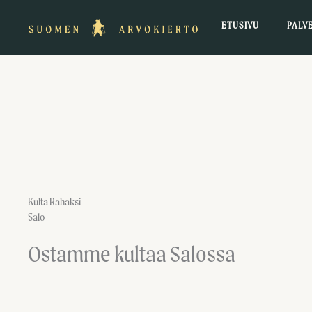
Siirry
ETUSIVU
PALV
sisältöön
Kulta Rahaksi
Salo
Ostamme kultaa Salossa