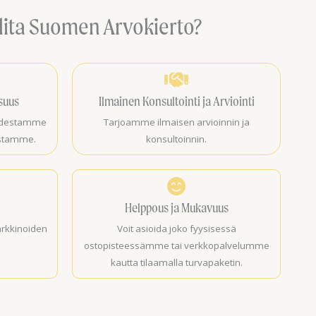
lita Suomen Arvokierto?
isuus
Ilmainen Konsultointi ja Arviointi
uudestamme
Tarjoamme ilmaisen arvioinnin ja
ustamme.
konsultoinnin.
Helppous ja Mukavuus
rkkinoiden
Voit asioida joko fyysisessä
ostopisteessämme tai verkkopalvelumme
kautta tilaamalla turvapaketin.