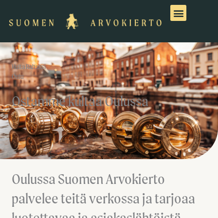
Siirry
sisältöön
Kulta Rahaksi
Oulu
Ostamme kultaa Oulussa
Oulussa Suomen Arvokierto
palvelee teitä verkossa ja tarjoaa
luotettavaa ja asiakaslähtöistä