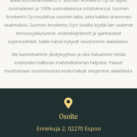
www.suomenarvokierto.fi. Suomen Arvokierto Oy on täysin
suomalainen ja 100% suomalaisessa omistuksessa. Suomen
Arvokierto Oy noudattaa suomen lakia, sekä kaikkia viranomais
vaatimuksia. Suomen Arvokierto Oy:n sivuilta löydät lain vaatimat
tietosuojalausunnot, evästekäytännöt ja ajantasaiset
sopimusehdot, kaikki nämä löytyvät sivustomme alalaidasta.
Me kunnioitamme yksityisyyttäsi ja siksi haluamme tehdä
evästeiden hallinnan mahdollisimman helpoksi. Pääset
muuttamaan suostumustasi koska haluat sivujemme alalaidasta.
Osoite
Ennekuja 2, 02270 Espoo