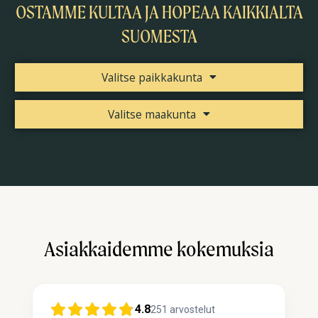
OSTAMME KULTAA JA HOPEAA KAIKKIALTA
SUOMESTA
Valitse paikkakunta
Valitse maakunta
Asiakkaidemme kokemuksia
4.8
251
arvostelut