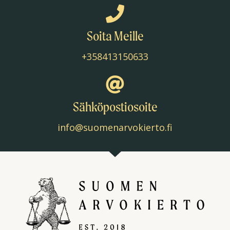
Soita Meille
+358413150633
Sähköpostiosoite
info@suomenarvokierto.fi