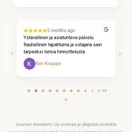
5 months ago
Ystävällinen ja asiatunteva palvelu.
P
Rauhallinen tapahtuma ja ostajana sain
t
tarpeeksi tietoa hinnoittelusta.
A
Kim Knappe
Page
2 / 60
2
of
60
Suomen Arvokierto Oy omistaa ja ylläpitää osoitetta