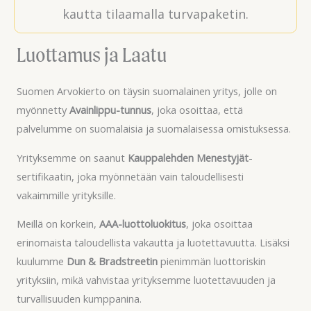
kautta tilaamalla turvapaketin.
Luottamus ja Laatu
Suomen Arvokierto on täysin suomalainen yritys, jolle on
myönnetty
Avainlippu-tunnus
, joka osoittaa, että
palvelumme on suomalaisia ja suomalaisessa omistuksessa.
Yrityksemme on saanut
Kauppalehden Menestyjät
-
sertifikaatin, joka myönnetään vain taloudellisesti
vakaimmille yrityksille.
Meillä on korkein,
AAA-luottoluokitus
, joka osoittaa
erinomaista taloudellista vakautta ja luotettavuutta. Lisäksi
kuulumme
Dun & Bradstreetin
pienimmän luottoriskin
yrityksiin, mikä vahvistaa yrityksemme luotettavuuden ja
turvallisuuden kumppanina.