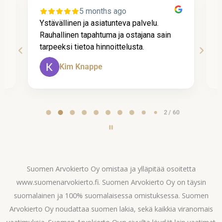
5 months ago
Ystävällinen ja asiatunteva palvelu.
P
Rauhallinen tapahtuma ja ostajana sain
t
tarpeeksi tietoa hinnoittelusta.
A
Kim Knappe
Page
2 / 60
2
of
60
Suomen Arvokierto Oy omistaa ja ylläpitää osoitetta
www.suomenarvokierto.fi. Suomen Arvokierto Oy on täysin
suomalainen ja 100% suomalaisessa omistuksessa. Suomen
Arvokierto Oy noudattaa suomen lakia, sekä kaikkia viranomais