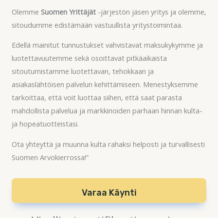
Olemme
Suomen Yrittäjät
-järjestön jäsen yritys ja olemme,
sitoudumme edistämään vastuullista yritystoimintaa.
Edellä mainitut tunnustukset vahvistavat maksukykymme ja
luotettavuutemme sekä osoittavat pitkäaikaista
sitoutumistamme luotettavan, tehokkaan ja
asiakaslähtöisen palvelun kehittämiseen. Menestyksemme
tarkoittaa, että voit luottaa siihen, että saat parasta
mahdollista palvelua ja markkinoiden parhaan hinnan kulta-
ja hopeatuotteistasi.
Ota yhteyttä ja muunna kulta rahaksi helposti ja turvallisesti
Suomen Arvokierrossa!”
Varaa Käynti