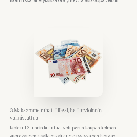
3.Maksamme rahat tilillesi, heti arvioinnin
valmistuttua
Maksu 12 tunnin kuluttua. Voit perua kaupan kolmen
vuorokauden sisällä mikäli et ole tyytyväinen hintaan.