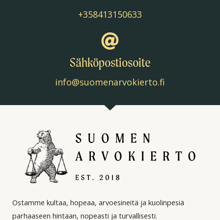
+358413150633
Sähköpostiosoite
info@suomenarvokierto.fi
Ostamme kultaa, hopeaa, arvoesineitä ja kuolinpesiä
parhaaseen hintaan, nopeasti ja turvallisesti.