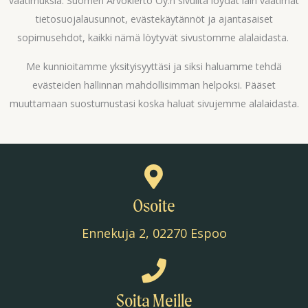
vaatimuksia. Suomen Arvokierto Oy:n sivuilta löydät lain vaatimat
tietosuojalausunnot, evästekäytännöt ja ajantasaiset
sopimusehdot, kaikki nämä löytyvät sivustomme alalaidasta.
Me kunnioitamme yksityisyyttäsi ja siksi haluamme tehdä
evästeiden hallinnan mahdollisimman helpoksi. Pääset
muuttamaan suostumustasi koska haluat sivujemme alalaidasta.
Osoite
Ennekuja 2, 02270 Espoo
Soita Meille