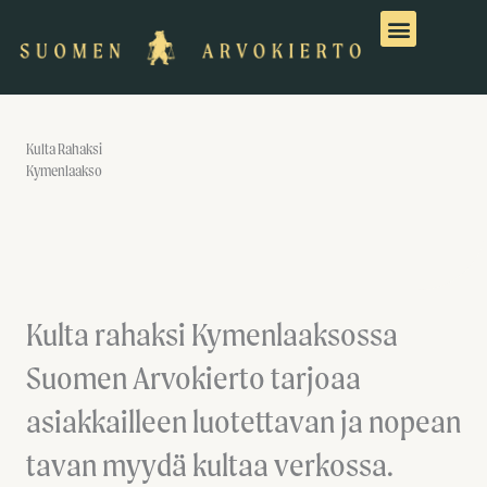
Siirry
sisältöön
Kulta Rahaksi
Kymenlaakso
Kulta rahaksi Kymenlaaksossa
Suomen Arvokierto tarjoaa
asiakkailleen luotettavan ja nopean
tavan myydä kultaa verkossa.