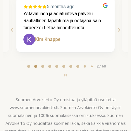
5 months ago
Ystävällinen ja asiatunteva palvelu.
P
Rauhallinen tapahtuma ja ostajana sain
l
tarpeeksi tietoa hinnoittelusta.
k
Kim Knappe
Page
2 / 60
2
of
60
Suomen Arvokierto Oy omistaa ja ylläpitää osoitetta
www.suomenarvokierto.fi. Suomen Arvokierto Oy on täysin
suomalainen ja 100% suomalaisessa omistuksessa. Suomen
Arvokierto Oy noudattaa suomen lakia, sekä kaikkia viranomais