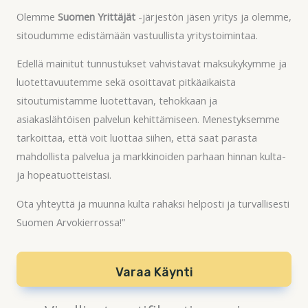
Olemme
Suomen Yrittäjät
-järjestön jäsen yritys ja olemme,
sitoudumme edistämään vastuullista yritystoimintaa.
Edellä mainitut tunnustukset vahvistavat maksukykymme ja
luotettavuutemme sekä osoittavat pitkäaikaista
sitoutumistamme luotettavan, tehokkaan ja
asiakaslähtöisen palvelun kehittämiseen. Menestyksemme
tarkoittaa, että voit luottaa siihen, että saat parasta
mahdollista palvelua ja markkinoiden parhaan hinnan kulta-
ja hopeatuotteistasi.
Ota yhteyttä ja muunna kulta rahaksi helposti ja turvallisesti
Suomen Arvokierrossa!”
Varaa Käynti