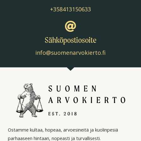
+358413150633
Sähköpostiosoite
info@suomenarvokierto.fi
Ostamme kultaa, hopeaa, arvoesineitä ja kuolinpesiä
parhaaseen hintaan, nopeasti ja turvallisesti.