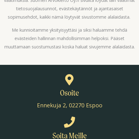
vaatimuksia. Suomen Arvokierto Oy:n sivuilta löydät lain vaatimat
tietosuojalausunnot, evästekäytännöt ja ajantasaiset
sopimusehdot, kaikki nämä löytyvät sivustomme alalaidasta.
Me kunnioitamme yksityisyyttäsi ja siksi haluamme tehdä
evästeiden hallinnan mahdollisimman helpoksi. Pääset
muuttamaan suostumustasi koska haluat sivujemme alalaidasta.
Osoite
Ennekuja 2, 02270 Espoo
Soita Meille