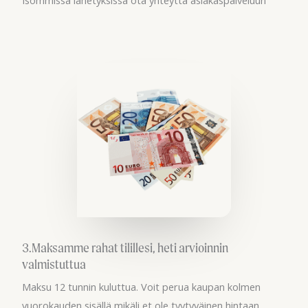
3.Maksamme rahat tilillesi, heti arvioinnin
valmistuttua
Maksu 12 tunnin kuluttua. Voit perua kaupan kolmen
vuorokauden sisällä mikäli et ole tyytyväinen hintaan.