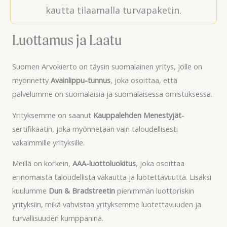
kautta tilaamalla turvapaketin.
Luottamus ja Laatu
Suomen Arvokierto on täysin suomalainen yritys, jolle on
myönnetty
Avainlippu-tunnus
, joka osoittaa, että
palvelumme on suomalaisia ja suomalaisessa omistuksessa.
Yrityksemme on saanut
Kauppalehden Menestyjät
-
sertifikaatin, joka myönnetään vain taloudellisesti
vakaimmille yrityksille.
Meillä on korkein,
AAA-luottoluokitus
, joka osoittaa
erinomaista taloudellista vakautta ja luotettavuutta. Lisäksi
kuulumme
Dun & Bradstreetin
pienimmän luottoriskin
yrityksiin, mikä vahvistaa yrityksemme luotettavuuden ja
turvallisuuden kumppanina.