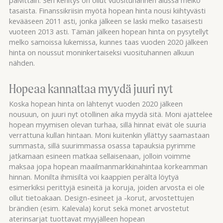
tasaista. Finanssikriisin myötä hopean hinta nousi kiihtyvästi
kevääseen 2011 asti, jonka jälkeen se laski melko tasaisesti
vuoteen 2013 asti. Tämän jälkeen hopean hinta on pysytellyt
melko samoissa lukemissa, kunnes taas vuoden 2020 jälkeen
hinta on noussut moninkertaiseksi vuosituhannen alkuun
nähden.
Hopeaa kannattaa myydä juuri nyt
Koska hopean hinta on lähtenyt vuoden 2020 jälkeen
nousuun, on juuri nyt otollinen aika myydä sitä. Moni ajattelee
hopean myymisen olevan turhaa, sillä hinnat eivät ole suuria
verrattuna kullan hintaan. Moni kuitenkin yllättyy saamastaan
summasta, sillä suurimmassa osassa tapauksia pyrimme
jatkamaan esineen matkaa sellaisenaan, jolloin voimme
maksaa jopa hopean maailmanmarkkinahintaa korkeamman
hinnan. Monilta ihmisiltä voi kaappien perältä löytyä
esimerkiksi perittyjä esineitä ja koruja, joiden arvosta ei ole
ollut tietoakaan. Design-esineet ja -korut, arvostettujen
brändien (esim. Kalevala) korut sekä monet arvostetut
aterinsarjat tuottavat myyjälleen hopean