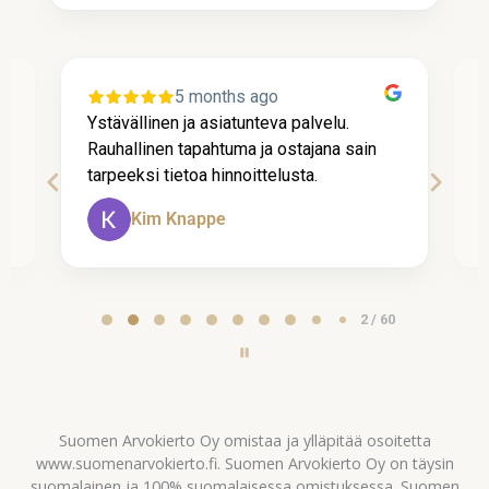
5 months ago
Palvelun nopeus, vaivattomuus ja hyvä
P
tarjous johti kauppaan kanssanne.
l
Asiaskaskokemus oli kaikin puolin hyvä!!
k
Pasi Jääskeläinen
P
Jyväskylä (Vesanka)
Page
3
3 / 60
of
60
Suomen Arvokierto Oy omistaa ja ylläpitää osoitetta
www.suomenarvokierto.fi. Suomen Arvokierto Oy on täysin
suomalainen ja 100% suomalaisessa omistuksessa. Suomen