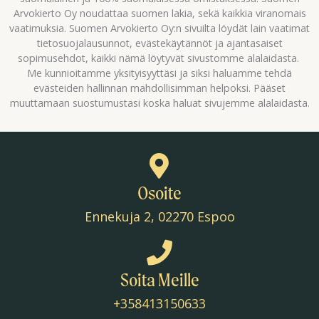
Arvokierto Oy noudattaa suomen lakia, sekä kaikkia viranomais
vaatimuksia. Suomen Arvokierto Oy:n sivuilta löydät lain vaatimat
tietosuojalausunnot, evästekäytännöt ja ajantasaiset
sopimusehdot, kaikki nämä löytyvät sivustomme alalaidasta.
Me kunnioitamme yksityisyyttäsi ja siksi haluamme tehdä
evästeiden hallinnan mahdollisimman helpoksi. Pääset
muuttamaan suostumustasi koska haluat sivujemme alalaidasta.
Osoite
Ennekuja 2, 02270 Espoo
Soita Meille
+358413150633