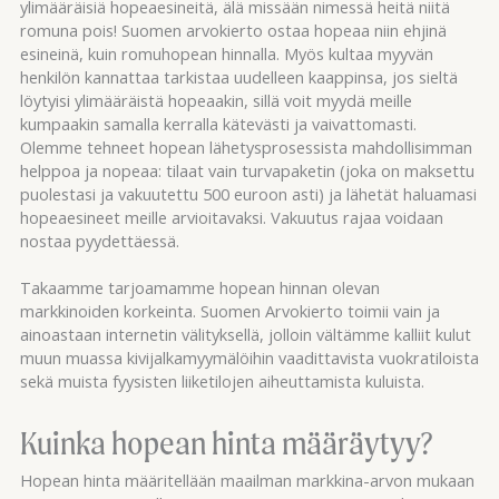
ylimääräisiä hopeaesineitä, älä missään nimessä heitä niitä
romuna pois! Suomen arvokierto ostaa hopeaa niin ehjinä
esineinä, kuin romuhopean hinnalla. Myös kultaa myyvän
henkilön kannattaa tarkistaa uudelleen kaappinsa, jos sieltä
löytyisi ylimääräistä hopeaakin, sillä voit myydä meille
kumpaakin samalla kerralla kätevästi ja vaivattomasti.
Olemme tehneet hopean lähetysprosessista mahdollisimman
helppoa ja nopeaa: tilaat vain turvapaketin (joka on maksettu
puolestasi ja vakuutettu 500 euroon asti) ja lähetät haluamasi
hopeaesineet meille arvioitavaksi. Vakuutus rajaa voidaan
nostaa pyydettäessä.
Takaamme tarjoamamme hopean hinnan olevan
markkinoiden korkeinta. Suomen Arvokierto toimii vain ja
ainoastaan internetin välityksellä, jolloin vältämme kalliit kulut
muun muassa kivijalkamyymälöihin vaadittavista vuokratiloista
sekä muista fyysisten liiketilojen aiheuttamista kuluista.
Kuinka hopean hinta määräytyy?
Hopean hinta määritellään maailman markkina-arvon mukaan