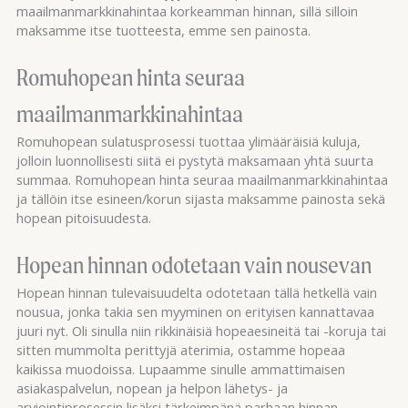
maailmanmarkkinahintaa korkeamman hinnan, sillä silloin
maksamme itse tuotteesta, emme sen painosta.
Romuhopean hinta seuraa
maailmanmarkkinahintaa
Romuhopean sulatusprosessi tuottaa ylimääräisiä kuluja,
jolloin luonnollisesti siitä ei pystytä maksamaan yhtä suurta
summaa.
Romuhopean hinta
seuraa maailmanmarkkinahintaa
ja tällöin itse esineen/korun sijasta maksamme painosta sekä
hopean pitoisuudesta.
Hopean hinnan odotetaan vain nousevan
Hopean hinnan tulevaisuudelta odotetaan tällä hetkellä vain
nousua, jonka takia sen myyminen on erityisen kannattavaa
juuri nyt. Oli sinulla niin rikkinäisiä hopeaesineitä tai -koruja tai
sitten mummolta perittyjä aterimia, ostamme hopeaa
kaikissa muodoissa. Lupaamme sinulle ammattimaisen
asiakaspalvelun, nopean ja helpon lähetys- ja
arviointiprosessin lisäksi tärkeimpänä parhaan hinnan