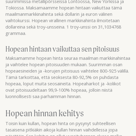
suurimmissa metallipörsseissä Lontoossa, New Yorkissa ja
Tokiossa. Maksamaamme hopean hintaan vaikuttaa tämä
maailmanmarkkinahinta sekä dollarin ja euron välinen
vaihtokurssi. Hopean virallinen markkinahinta ilmoitetaan
dollareina sekä troy-unsseina. 1 troy-unssi on 31,1034768
grammaa.
Hopean hintaan vaikuttaa sen pitoisuus
Maksamamme hopean hinta seuraa maailman markkinahintaa
ja vaihtelee hopean pitoisuuden mukaan. Suurimman osan
hopeaesineiden ja -korujen pitoisuus vaihtelee 800-925 välillä.
Tämä tarkoittaa, että seoksesta 80-92,5% on puhdasta
hopeaa, loput muita seosaineita. Hopeaharkot ja -kolikot
ovat pitoisuudeltaan 99,9-100% hopeaa, jolloin niistä
luonnollisesti saa parhaimman hinnan.
Hopean hinnan kehitys
Toisin kuin kullan, hopean hinta on pysynyt suhteellisen
tasaisena pitkiäkin aikoja kullan hinnan vaihdellessa jopa
päivittäin. Sen kehitys on ollut vuosituhannen alussa melko