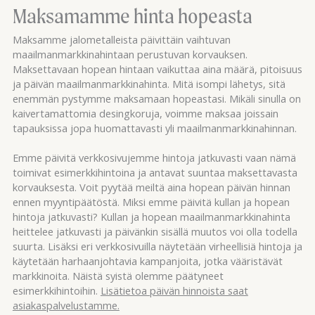
Maksamamme hinta hopeasta
Maksamme jalometalleista päivittäin vaihtuvan
maailmanmarkkinahintaan perustuvan korvauksen.
Maksettavaan hopean hintaan vaikuttaa aina määrä, pitoisuus
ja päivän maailmanmarkkinahinta. Mitä isompi lähetys, sitä
enemmän pystymme maksamaan hopeastasi. Mikäli sinulla on
kaivertamattomia desingkoruja, voimme maksaa joissain
tapauksissa jopa huomattavasti yli maailmanmarkkinahinnan.
Emme päivitä verkkosivujemme hintoja jatkuvasti vaan nämä
toimivat esimerkkihintoina ja antavat suuntaa maksettavasta
korvauksesta. Voit pyytää meiltä aina hopean päivän hinnan
ennen myyntipäätöstä. Miksi emme päivitä kullan ja hopean
hintoja jatkuvasti? Kullan ja hopean maailmanmarkkinahinta
heittelee jatkuvasti ja päivänkin sisällä muutos voi olla todella
suurta. Lisäksi eri verkkosivuilla näytetään virheellisiä hintoja ja
käytetään harhaanjohtavia kampanjoita, jotka vääristävät
markkinoita. Näistä syistä olemme päätyneet
esimerkkihintoihin.
Lisätietoa päivän hinnoista saat
asiakaspalvelustamme.