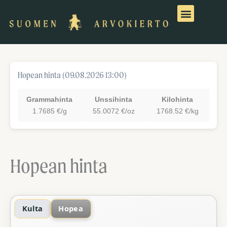
Siirry
sisältöön
Hopean hinta (09.08.2026 13:00)
Grammahinta
Unssihinta
Kilohinta
1.7685 €/g
55.0072 €/oz
1768.52 €/kg
Hopean hinta
Kulta
Hopea