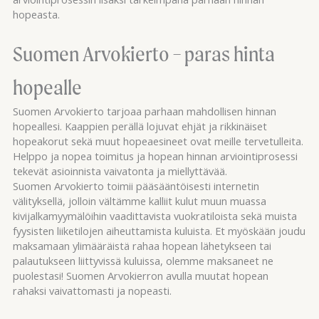
hopeasta.
Suomen Arvokierto – paras hinta
hopealle
Suomen Arvokierto tarjoaa parhaan mahdollisen hinnan
hopeallesi. Kaappien perällä lojuvat ehjät ja rikkinäiset
hopeakorut sekä muut hopeaesineet ovat meille tervetulleita.
Helppo ja nopea toimitus ja hopean hinnan arviointiprosessi
tekevät asioinnista vaivatonta ja miellyttävää.
Suomen Arvokierto toimii pääsääntöisesti internetin
välityksellä, jolloin vältämme kalliit kulut muun muassa
kivijalkamyymälöihin vaadittavista vuokratiloista sekä muista
fyysisten liiketilojen aiheuttamista kuluista. Et myöskään joudu
maksamaan ylimääräistä rahaa hopean lähetykseen tai
palautukseen liittyvissä kuluissa, olemme maksaneet ne
puolestasi! Suomen Arvokierron avulla muutat hopean
rahaksi vaivattomasti ja nopeasti.