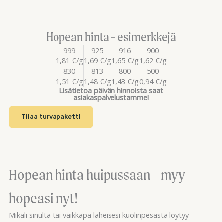
Hopean hinta – esimerkkejä
999
925
916
900
1,81 €/g
1,69 €/g
1,65 €/g
1,62 €/g
830
813
800
500
1,51 €/g
1,48 €/g
1,43 €/g
0,94 €/g
Lisätietoa päivän hinnoista saat
asiakaspalvelustamme!
Tilaa turvapaketti
Hopean hinta huipussaan – myy
hopeasi nyt!
Mikäli sinulta tai vaikkapa läheisesi kuolinpesästä löytyy