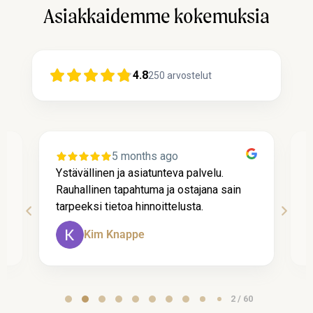
Asiakkaidemme kokemuksia
4.8
250
arvostelut
5 months ago
Ystävällinen ja asiatunteva palvelu.
P
Rauhallinen tapahtuma ja ostajana sain
l
tarpeeksi tietoa hinnoittelusta.
k
Kim Knappe
Page
2 / 60
2