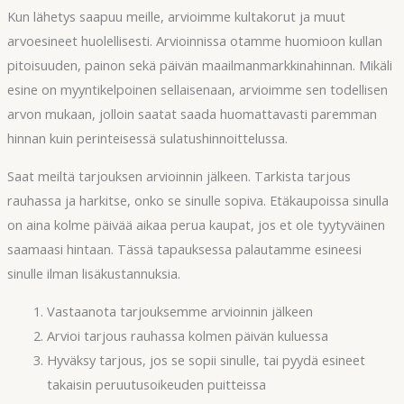
Kun lähetys saapuu meille, arvioimme kultakorut ja muut
arvoesineet huolellisesti. Arvioinnissa otamme huomioon kullan
pitoisuuden, painon sekä päivän maailmanmarkkinahinnan. Mikäli
esine on myyntikelpoinen sellaisenaan, arvioimme sen todellisen
arvon mukaan, jolloin saatat saada huomattavasti paremman
hinnan kuin perinteisessä sulatushinnoittelussa.
Saat meiltä tarjouksen arvioinnin jälkeen. Tarkista tarjous
rauhassa ja harkitse, onko se sinulle sopiva. Etäkaupoissa sinulla
on aina kolme päivää aikaa perua kaupat, jos et ole tyytyväinen
saamaasi hintaan. Tässä tapauksessa palautamme esineesi
sinulle ilman lisäkustannuksia.
Vastaanota tarjouksemme arvioinnin jälkeen
Arvioi tarjous rauhassa kolmen päivän kuluessa
Hyväksy tarjous, jos se sopii sinulle, tai pyydä esineet
takaisin peruutusoikeuden puitteissa