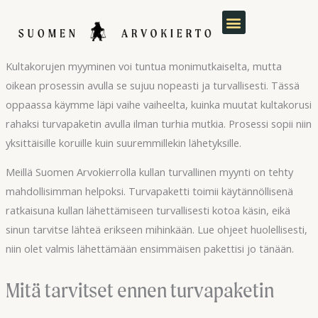
Siirry
sisältöön
Kultakorujen myyminen voi tuntua monimutkaiselta, mutta
oikean prosessin avulla se sujuu nopeasti ja turvallisesti. Tässä
oppaassa käymme läpi vaihe vaiheelta, kuinka muutat kultakorusi
rahaksi turvapaketin avulla ilman turhia mutkia. Prosessi sopii niin
yksittäisille koruille kuin suuremmillekin lähetyksille.
Meillä Suomen Arvokierrolla kullan turvallinen myynti on tehty
mahdollisimman helpoksi. Turvapaketti toimii käytännöllisenä
ratkaisuna kullan lähettämiseen turvallisesti kotoa käsin, eikä
sinun tarvitse lähteä erikseen mihinkään. Lue ohjeet huolellisesti,
niin olet valmis lähettämään ensimmäisen pakettisi jo tänään.
Mitä tarvitset ennen turvapaketin