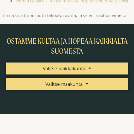
Hopea rahaksi - Kuinka muuttaa hopeaesineet käteiseksi
Tämä sisältö on luotu tekoälyn avulla, ja se voi sisältää virheitä.
OSTAMME KULTAA JA HOPEAA KAIKKIALTA
SUOMESTA
Valitse paikkakunta
Valitse maakunta