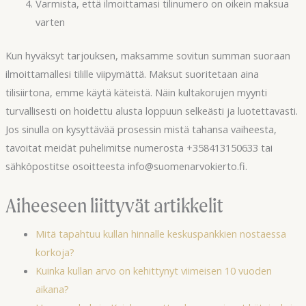
Varmista, että ilmoittamasi tilinumero on oikein maksua
varten
Kun hyväksyt tarjouksen, maksamme sovitun summan suoraan
ilmoittamallesi tilille viipymättä. Maksut suoritetaan aina
tilisiirtona, emme käytä käteistä. Näin kultakorujen myynti
turvallisesti on hoidettu alusta loppuun selkeästi ja luotettavasti.
Jos sinulla on kysyttävää prosessin mistä tahansa vaiheesta,
tavoitat meidät puhelimitse numerosta +358413150633 tai
sähköpostitse osoitteesta info@suomenarvokierto.fi.
Aiheeseen liittyvät artikkelit
Mitä tapahtuu kullan hinnalle keskuspankkien nostaessa
korkoja?
Kuinka kullan arvo on kehittynyt viimeisen 10 vuoden
aikana?