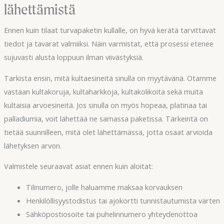
lähettämistä
Ennen kuin tilaat turvapaketin kullalle, on hyvä kerätä tarvittavat
tiedot ja tavarat valmiiksi. Näin varmistat, että prosessi etenee
sujuvasti alusta loppuun ilman viivästyksiä.
Tarkista ensin, mitä kultaesineitä sinulla on myytävänä. Otamme
vastaan kultakoruja, kultaharkkoja, kultakolikoita sekä muita
kultaisia arvoesineitä. Jos sinulla on myös hopeaa, platinaa tai
palladiumia, voit lähettää ne samassa paketissa. Tärkeintä on
tietää suunnilleen, mitä olet lähettämässä, jotta osaat arvioida
lähetyksen arvon.
Valmistele seuraavat asiat ennen kuin aloitat:
Tilinumero, jolle haluamme maksaa korvauksen
Henkilöllisyystodistus tai ajokortti tunnistautumista varten
Sähköpostiosoite tai puhelinnumero yhteydenottoa