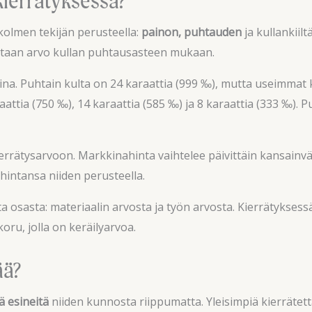
kierrätyksessä?
kolmen tekijän perusteella:
painon, puhtauden
ja kullankiil
ketaan arvo kullan puhtausasteen mukaan.
ina. Puhtain kulta on 24 karaattia (999 ‰), mutta useimmat k
raattia (750 ‰), 14 karaattia (585 ‰) ja 8 karaattia (333 ‰).
errätysarvoon. Markkinahinta vaihtelee päivittäin kansainv
ohintansa niiden perusteella.
a osasta: materiaalin arvosta ja työn arvosta. Kierrätyksess
oru, jolla on keräilyarvoa.
ää?
ä esineitä
niiden kunnosta riippumatta. Yleisimpiä kierrätettä