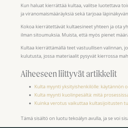
Kun haluat kierrättää kultaa, valitse luotettava to
ja viranomaismääräyksiä sekä tarjoaa läpinäkyvän p
Kokoa kierrätettävät kultaesineet yhteen ja ota y
ilman sitoumuksia. Muista, että myös pienet määrä
Kultaa kierrättämällä teet vastuullisen valinnan, 
kulutusta, jossa materiaalit pysyvät kierrossa ma
Aiheeseen liittyvät artikkelit
Kulta myynti yksityishenkilölle: käytännön op
Kulta myynti kuolinpesältä: mitä prosessis
Kuinka verotus vaikuttaa kultasijoitusten t
Tämä sisältö on luotu tekoälyn avulla, ja se voi sisä