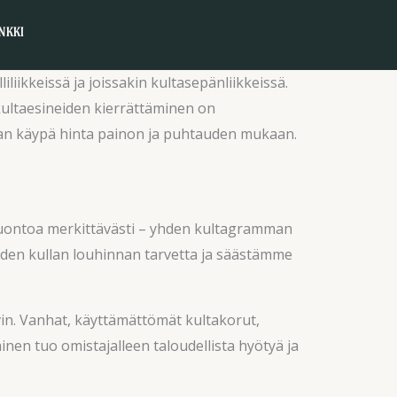
NKKI
lliliikkeissä ja joissakin kultasepänliikkeissä.
kultaesineiden kierrättäminen on
setaan käypä hinta painon ja puhtauden mukaan.
a luontoa merkittävästi – yhden kultagramman
uden kullan louhinnan tarvetta ja säästämme
vin. Vanhat, käyttämättömät kultakorut,
inen tuo omistajalleen taloudellista hyötyä ja