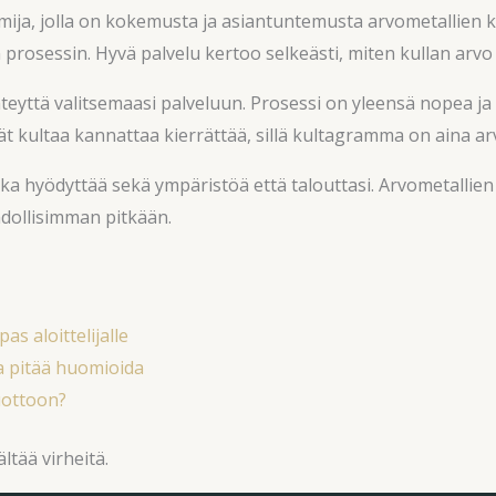
imija, jolla on kokemusta ja asiantuntemusta arvometallien kä
rosessin. Hyvä palvelu kertoo selkeästi, miten kullan arvo 
hteyttä valitsemaasi palveluun. Prosessi on yleensä nopea ja
t kultaa kannattaa kierrättää, sillä kultagramma on aina ar
joka hyödyttää sekä ympäristöä että talouttasi. Arvometallien
hdollisimman pitkään.
as aloittelijalle
sa pitää huomioida
uottoon?
ltää virheitä.