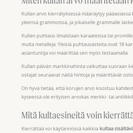
Miten kullan arvo määritetään 
Kullan arvo kierrätyksessä määräytyy pääasiassa 
yleensä grammoissa, ja jokaiselle grammalle las
Kullan puhtaus ilmaistaan karaateissa tai promille
muita metalleja. Yleisiä puhtausasteita ovat 18 ka
asiantuntija voi määrittää sen myös testaamalla.
Kullan päivän markkinahinta vaikuttaa suoraan ki
ostajat seuraavat näitä hintoja ja määrittävät ost
On hyvä tietää, että korujen arvo koostuu kahdest
kyseessä ole erityisen arvokas merkki- tai antiikkik
Mitä kultaesineitä voin kierrätt
Kierrättää voi käytännössä kaikkia
kultaa sisältävi