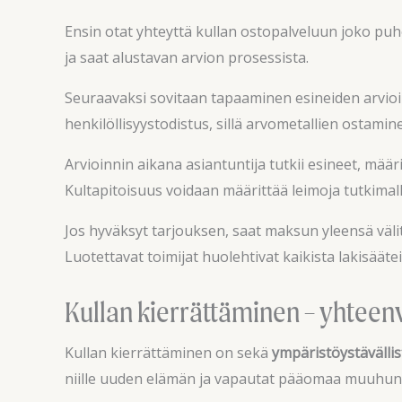
Ensin otat yhteyttä kullan ostopalveluun joko puhel
ja saat alustavan arvion prosessista.
Seuraavaksi sovitaan tapaaminen esineiden arvioin
henkilöllisyystodistus, sillä arvometallien ostami
Arvioinnin aikana asiantuntija tutkii esineet, mä
Kultapitoisuus voidaan määrittää leimoja tutkimalla
Jos hyväksyt tarjouksen, saat maksun yleensä välittö
Luotettavat toimijat huolehtivat kaikista lakisäätei
Kullan kierrättäminen – yhteen
Kullan kierrättäminen on sekä
ympäristöystävällis
niille uuden elämän ja vapautat pääomaa muuhun k