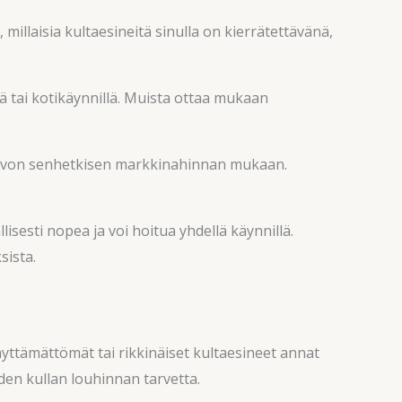
millaisia kultaesineitä sinulla on kierrätettävänä,
ä tai kotikäynnillä. Muista ottaa mukaan
n arvon senhetkisen markkinahinnan mukaan.
lisesti nopea ja voi hoitua yhdellä käynnillä.
sista.
äyttämättömät tai rikkinäiset kultaesineet annat
en kullan louhinnan tarvetta.