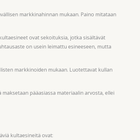
tävällisen markkinahinnan mukaan. Paino mitataan
ultaesineet ovat sekoituksia, jotka sisältävät
 Puhtausaste on usein leimattu esineeseen, mutta
älisten markkinoiden mukaan. Luotettavat kullan
ä maksetaan pääasiassa materiaalin arvosta, ellei
viä kultaesineitä ovat: