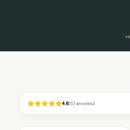
Val
4.8
251
arvostelut