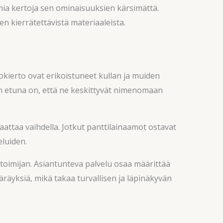
mia kertoja sen ominaisuuksien kärsimättä.
n kierrätettävistä materiaaleista.
ierto ovat erikoistuneet kullan ja muiden
en etuna on, että ne keskittyvät nimenomaan
aattaa vaihdella. Jotkut panttilainaamot ostavat
eluiden.
n toimijan. Asiantunteva palvelu osaa määrittää
äräyksiä, mikä takaa turvallisen ja läpinäkyvän