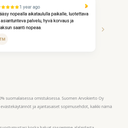
1 year ago
ääsy nopealla aikataululla paikalle, luotettava
Kaikki me
a asiantunteva palvelu, hyvä korvaus ja
ja nopeast
aksun saanti nopeaa.
hienoa pa
Tui
TM
Köy
100% suomalaisessa omistuksessa. Suomen Arvokierto Oy
, evästekäytännöt ja ajantasaiset sopimusehdot, kaikki nämä
suostumustasi koska haluat sivujemme alalaidasta.