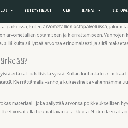
ELUT
YHTEYSTIEDOT
UKK
HINNAT
TIETOPA
ssa paikoissa, kuten
arvometallien ostopalveluissa
, jalometa
en arvometallien ostamiseen ja kierrättämiseen. Vanhojen 
aa, sillä kulta säilyttää arvonsa erinomaisesti ja siitä mak
tärkeää?
yistä
että taloudellisista syistä. Kullan louhinta kuormitta
jätettä. Kierrättämällä vanhoja kultaesineitä vähennämme u
vokas materiaali, joka säilyttää arvonsa poikkeuksellisen hy
otteet voivat olla huomattavan arvokkaita. Niiden kierrättäm