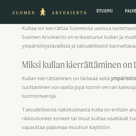
Siirry
ETUSIVU
PALV
sisältöön
Kultaa voi kierrättää Suomessa useissa luotettavi
Suomen Arvokierto on erikoistunut kullan ja muid
ympäristöystävällistä ja taloudellisesti kannattav
Miksi kullan kierrättäminen on 
Kullan kierrättäminen on tärkeää sekä
ympäristös
tuottaminen voi vaatia jopa tonnin verran kaivos
luonnonvaroja.
Taloudellisesta näkökulmasta kulta on erittäin ar
rikkoutuneet esineet tai muut kultaa sisältävät tu
vapauttaa pääomaa muuhun käyttöön.