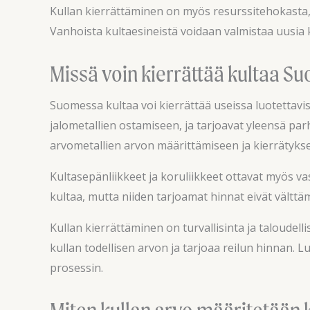
Kullan kierrättäminen on myös resurssitehokasta, 
Vanhoista kultaesineistä voidaan valmistaa uusia k
Missä voin kierrättää kultaa S
Suomessa kultaa voi kierrättää useissa luotettavi
jalometallien ostamiseen, ja tarjoavat yleensä pa
arvometallien arvon määrittämiseen ja kierrätyks
Kultasepänliikkeet ja koruliikkeet ottavat myös va
kultaa, mutta niiden tarjoamat hinnat eivät välttä
Kullan kierrättäminen on turvallisinta ja taloudell
kullan todellisen arvon ja tarjoaa reilun hinnan. 
prosessin.