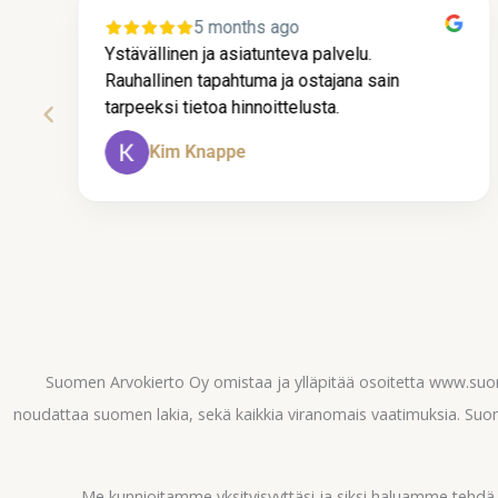
5 months ago
Ystävällinen ja asiatunteva palvelu.
Rauhallinen tapahtuma ja ostajana sain
tarpeeksi tietoa hinnoittelusta.
Kim Knappe
Page
2
of
60
Suomen Arvokierto Oy omistaa ja ylläpitää osoitetta www.su
noudattaa suomen lakia, sekä kaikkia viranomais vaatimuksia. Suom
Me kunnioitamme yksityisyyttäsi ja siksi haluamme tehd