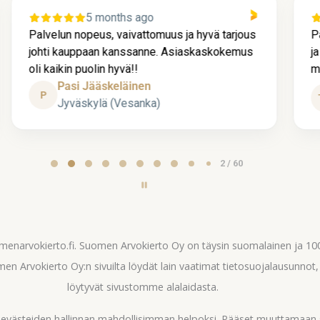
5 months ago
Palvelun nopeus, vaivattomuus ja hyvä tarjous
P
johti kauppaan kanssanne. Asiaskaskokemus
j
oli kaikin puolin hyvä!!
m
Pasi Jääskeläinen
P
Jyväskylä (Vesanka)
2 / 60
omenarvokierto.fi. Suomen Arvokierto Oy on täysin suomalainen ja 
en Arvokierto Oy:n sivuilta löydät lain vaatimat tietosuojalausunnot
löytyvät sivustomme alalaidasta.
ä evästeiden hallinnan mahdollisimman helpoksi. Pääset muuttamaan 