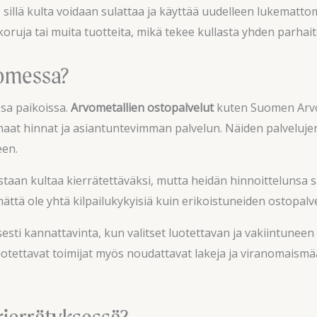
sillä kulta voidaan sulattaa ja käyttää uudelleen lukematto
oruja tai muita tuotteita, mikä tekee kullasta yhden parhaite
uomessa?
ssa paikoissa.
Arvometallien ostopalvelut
kuten Suomen Arvok
rhaat hinnat ja asiantuntevimman palvelun. Näiden palveluj
een.
staan kultaa kierrätettäväksi, mutta heidän hinnoittelunsa s
mättä ole yhtä kilpailukykyisiä kuin erikoistuneiden ostopalv
isesti kannattavinta, kun valitset luotettavan ja vakiintunee
Luotettavat toimijat myös noudattavat lakeja ja viranomaismä