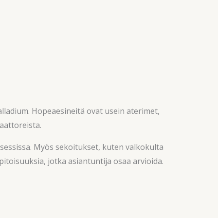
alladium. Hopeaesineitä ovat usein aterimet,
saattoreista.
osessissa. Myös sekoitukset, kuten valkokulta
pitoisuuksia, jotka asiantuntija osaa arvioida.