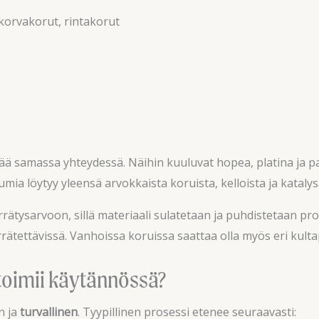
korvakorut, rintakorut
tää samassa yhteydessä. Näihin kuuluvat hopea, platina ja p
diumia löytyy yleensä arvokkaista koruista, kelloista ja kataly
rrätysarvoon, sillä materiaali sulatetaan ja puhdistetaan pr
errätettävissä. Vanhoissa koruissa saattaa olla myös eri kulta
 toimii käytännössä?
n ja
turvallinen
. Tyypillinen prosessi etenee seuraavasti: