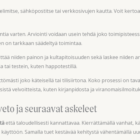
imitse, sähköpostitse tai verkkosivujen kautta. Voit kertoa, 
tia varten. Arviointi voidaan usein tehdä joko toimipisteess
nen on tarkkaan säädeltyä toimintaa.
ärittää niiden painon ja kultapitoisuuden sekä laskee niide
 tai testein, kuten happotestillä.
mästi joko käteisellä tai tilisiirtona. Koko prosessi on taval
sistä velvoitteista, kuten kirjanpidosta ja viranomaisilmoituk
veto ja seuraavat askeleet
tä
että taloudellisesti kannattavaa. Kierrättämällä vanhat, k
äyttöön. Samalla tuet kestävää kehitystä vähentämällä uud