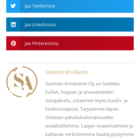
Jaa Twitterissa
Jaa Linkdinissa
Jaa Pinterestista
Suomen Arvokierto
Suomen Arvokierto Oy on luotettu
kullan, hopean ja arvoesineiden
ostopalvelu, ostamme myös kuolin- ja
konkurssipesiä. Tarjoamme täysin
ilmaisen palvelukokonaisuuden
asiakkaillemme. Laajan osaamisemme ja
kattavan verkostomme kautta pystymme