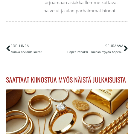
tarjoamaan asiakkaillemme kattavat
palvelut ja alan parhaimmat hinnat.
EDELLINEN
SEURAAVA
Prev
Ne
Kuinka arvioida kulta?
Hopea rahaksi – Kuinka myydä hopeaa helposti ja turvallisesti
SAATTAAT KIINOSTUA MYÖS NÄISTÄ JULKAISUISTA