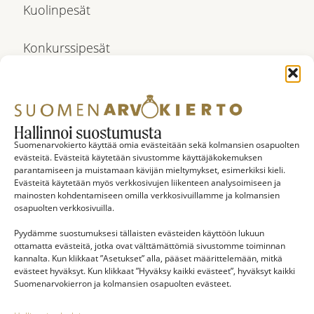
Kuolinpesät
Konkurssipesät
Linkit
Hallinnoi suostumusta
Verkkokauppa
Suomenarvokierto käyttää omia evästeitään sekä kolmansien osapuolten
evästeitä. Evästeitä käytetään sivustomme käyttäjäkokemuksen
parantamiseen ja muistamaan kävijän mieltymykset, esimerkiksi kieli.
Yleiset Ehdot
Evästeitä käytetään myös verkkosivujen liikenteen analysoimiseen ja
mainosten kohdentamiseen omilla verkkosivuillamme ja kolmansien
osapuolten verkkosivuilla.
Evästekäytäntö (EU)
Pyydämme suostumuksesi tällaisten evästeiden käyttöön lukuun
ottamatta evästeitä, jotka ovat välttämättömiä sivustomme toiminnan
Tietosuojalausunto (EU)
kannalta. Kun klikkaat ”Asetukset” alla, pääset määrittelemään, mitkä
evästeet hyväksyt. Kun klikkaat ”Hyväksy kaikki evästeet”, hyväksyt kaikki
Suomenarvokierron ja kolmansien osapuolten evästeet.
Sivukartta