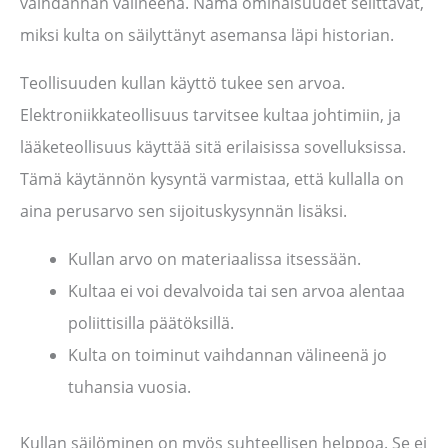
vaihdannan välineenä. Nämä ominaisuudet selittävät,
miksi kulta on säilyttänyt asemansa läpi historian.
Teollisuuden kullan käyttö tukee sen arvoa.
Elektroniikkateollisuus tarvitsee kultaa johtimiin, ja
lääketeollisuus käyttää sitä erilaisissa sovelluksissa.
Tämä käytännön kysyntä varmistaa, että kullalla on
aina perusarvo sen sijoituskysynnän lisäksi.
Kullan arvo on materiaalissa itsessään.
Kultaa ei voi devalvoida tai sen arvoa alentaa
poliittisilla päätöksillä.
Kulta on toiminut vaihdannan välineenä jo
tuhansia vuosia.
Kullan säilöminen on myös suhteellisen helppoa. Se ei