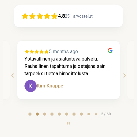
4.8
251
arvostelut
5 months ago
Ystävällinen ja asiatunteva palvelu.
P
Rauhallinen tapahtuma ja ostajana sain
t
tarpeeksi tietoa hinnoittelusta.
A
Kim Knappe
Page
2 / 60
2
of
60