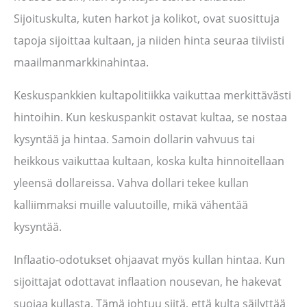
Sijoituskulta, kuten harkot ja kolikot, ovat suosittuja
tapoja sijoittaa kultaan, ja niiden hinta seuraa tiiviisti
maailmanmarkkinahintaa.
Keskuspankkien kultapolitiikka vaikuttaa merkittävästi
hintoihin. Kun keskuspankit ostavat kultaa, se nostaa
kysyntää ja hintaa. Samoin dollarin vahvuus tai
heikkous vaikuttaa kultaan, koska kulta hinnoitellaan
yleensä dollareissa. Vahva dollari tekee kullan
kalliimmaksi muille valuutoille, mikä vähentää
kysyntää.
Inflaatio-odotukset ohjaavat myös kullan hintaa. Kun
sijoittajat odottavat inflaation nousevan, he hakevat
suojaa kullasta. Tämä johtuu siitä, että kulta säilyttää