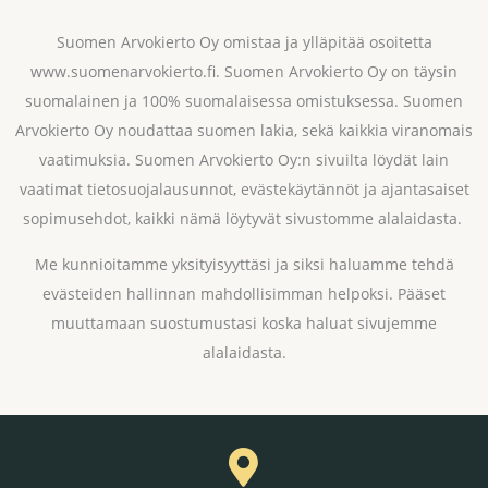
Suomen Arvokierto Oy omistaa ja ylläpitää osoitetta
www.suomenarvokierto.fi. Suomen Arvokierto Oy on täysin
suomalainen ja 100% suomalaisessa omistuksessa. Suomen
Arvokierto Oy noudattaa suomen lakia, sekä kaikkia viranomais
vaatimuksia. Suomen Arvokierto Oy:n sivuilta löydät lain
vaatimat tietosuojalausunnot, evästekäytännöt ja ajantasaiset
sopimusehdot, kaikki nämä löytyvät sivustomme alalaidasta.
Me kunnioitamme yksityisyyttäsi ja siksi haluamme tehdä
evästeiden hallinnan mahdollisimman helpoksi. Pääset
muuttamaan suostumustasi koska haluat sivujemme
alalaidasta.