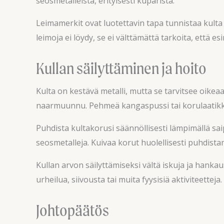
seosmetalleista, erityisesti kuparista.
Leimamerkit ovat luotettavin tapa tunnistaa kulta
leimoja ei löydy, se ei välttämättä tarkoita, että es
Kullan säilyttäminen ja hoito
Kulta on kestävä metalli, mutta se tarvitsee oikeaa 
naarmuunnu. Pehmeä kangaspussi tai korulaatikko
Puhdista kultakorusi säännöllisesti lämpimällä sai
seosmetalleja. Kuivaa korut huolellisesti puhdista
Kullan arvon säilyttämiseksi vältä iskuja ja hanka
urheilua, siivousta tai muita fyysisiä aktiviteetteja.
Johtopäätös