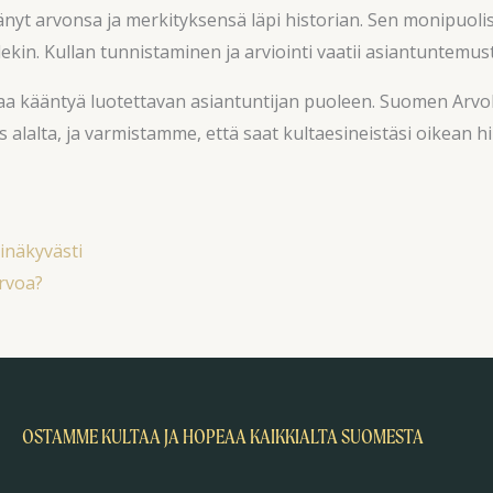
ttänyt arvonsa ja merkityksensä läpi historian. Sen monipuol
villekin. Kullan tunnistaminen ja arviointi vaatii asiantuntemu
taa kääntyä luotettavan asiantuntijan puoleen. Suomen Arvok
s alalta, ja varmistamme, että saat kultaesineistäsi oikea
pinäkyvästi
arvoa?
OSTAMME KULTAA JA HOPEAA KAIKKIALTA SUOMESTA