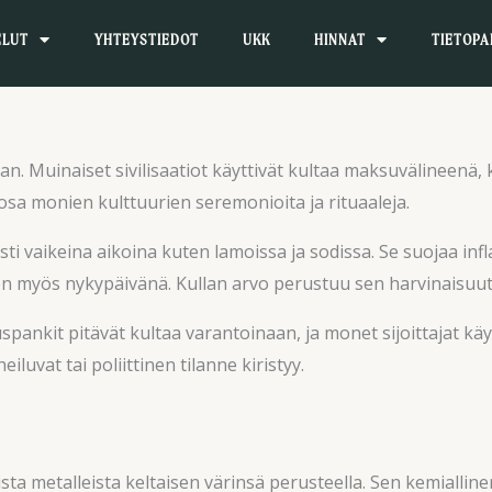
ELUT
YHTEYSTIEDOT
UKK
HINNAT
TIETOPA
n. Muinaiset sivilisaatiot käyttivät kultaa maksuvälineenä, k
 osa monien kulttuurien seremonioita ja rituaaleja.
sesti vaikeina aikoina kuten lamoissa ja sodissa. Se suojaa in
n myös nykypäivänä. Kullan arvo perustuu sen harvinaisuute
pankit pitävät kultaa varantoinaan, ja monet sijoittajat kä
uvat tai poliittinen tilanne kiristyy.
sta metalleista keltaisen värinsä perusteella. Sen kemiallin