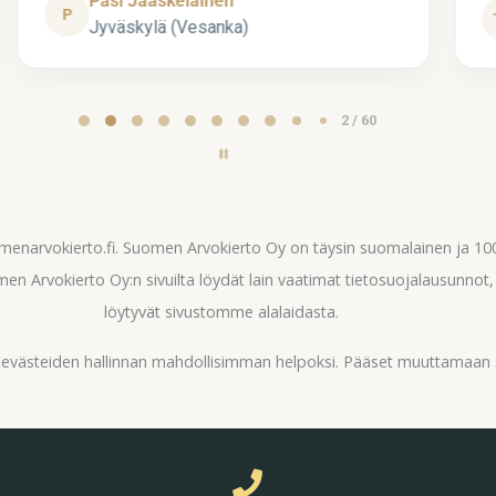
Pasi Jääskeläinen
P
Jyväskylä (Vesanka)
2 / 60
omenarvokierto.fi. Suomen Arvokierto Oy on täysin suomalainen ja 
en Arvokierto Oy:n sivuilta löydät lain vaatimat tietosuojalausunnot
löytyvät sivustomme alalaidasta.
ä evästeiden hallinnan mahdollisimman helpoksi. Pääset muuttamaan 