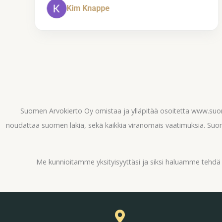
Kim Knappe
Page
2
of
60
Suomen Arvokierto Oy omistaa ja ylläpitää osoitetta www.su
noudattaa suomen lakia, sekä kaikkia viranomais vaatimuksia. Suom
Me kunnioitamme yksityisyyttäsi ja siksi haluamme tehd