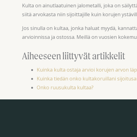
Kulta on ainutlaatuinen jalometalli, joka on säily
siitä arvokasta niin sijoittajille kuin korujen ystä
Jos sinulla on kultaa, jonka haluat myydä, kannat
arvioinnissa ja ostossa. Meillä on vuosien kokemu
Aiheeseen liittyvät artikkelit
Kuinka kulta ostaja arvioi korujen arvon lä
Kuinka tiedän onko kultakoruillani sijoitus
Onko ruusukulta kultaa?