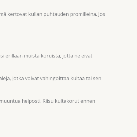
ämä kertovat kullan puhtauden promilleina. Jos
i erillään muista koruista, jotta ne eivät
eja, jotka voivat vahingoittaa kultaa tai sen
armuuntua helposti. Riisu kultakorut ennen