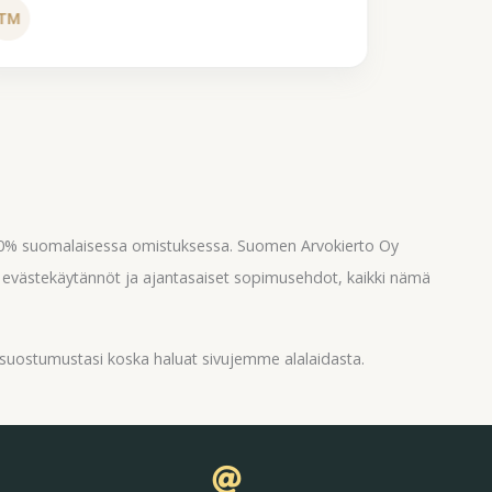
Tui
TM
Köy
100% suomalaisessa omistuksessa. Suomen Arvokierto Oy
, evästekäytännöt ja ajantasaiset sopimusehdot, kaikki nämä
suostumustasi koska haluat sivujemme alalaidasta.