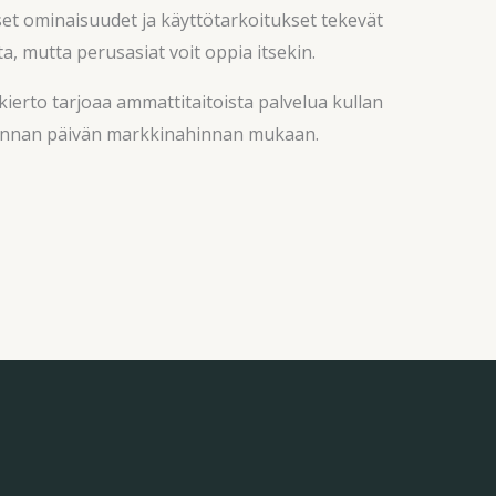
iset ominaisuudet ja käyttötarkoitukset tekevät
sta, mutta perusasiat voit oppia itsekin.
ierto tarjoaa ammattitaitoista palvelua kullan
n hinnan päivän markkinahinnan mukaan.