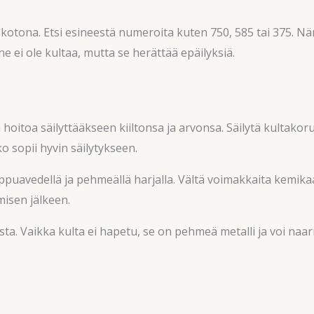
 kotona. Etsi esineestä numeroita kuten 750, 585 tai 375. N
ine ei ole kultaa, mutta se herättää epäilyksiä.
hoitoa säilyttääkseen kiiltonsa ja arvonsa. Säilytä kultakorus
 sopii hyvin säilytykseen.
ppuavedellä ja pehmeällä harjalla. Vältä voimakkaita kemikaal
misen jälkeen.
usta. Vaikka kulta ei hapetu, se on pehmeä metalli ja voi na