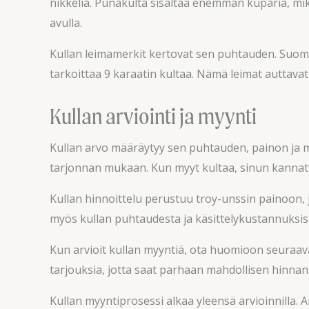
nikkeliä. Punakulta sisältää enemmän kuparia, mik
avulla.
Kullan leimamerkit kertovat sen puhtauden. Suomes
tarkoittaa 9 karaatin kultaa. Nämä leimat auttava
Kullan arviointi ja myynti
Kullan arvo määräytyy sen puhtauden, painon ja
tarjonnan mukaan. Kun myyt kultaa, sinun kannatta
Kullan hinnoittelu perustuu troy-unssin painoon,
myös kullan puhtaudesta ja käsittelykustannuksis
Kun arvioit kullan myyntiä, ota huomioon seuraava
tarjouksia, jotta saat parhaan mahdollisen hinnan
Kullan myyntiprosessi alkaa yleensä arvioinnilla.