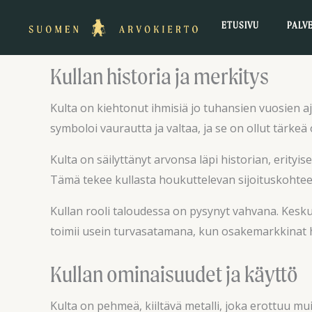
Siirry
ETUSIVU
PALV
sisältöön
Kullan historia ja merkitys
Kulta on kiehtonut ihmisiä jo tuhansien vuosien aja
symboloi vaurautta ja valtaa, ja se on ollut tärkeä
Kulta on säilyttänyt arvonsa läpi historian, erityi
Tämä tekee kullasta houkuttelevan sijoituskohtee
Kullan rooli taloudessa on pysynyt vahvana. Keskus
toimii usein turvasatamana, kun osakemarkkinat heil
Kullan ominaisuudet ja käyttö
Kulta on pehmeä, kiiltävä metalli, joka erottuu mui