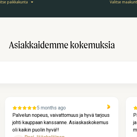
itse paikkakunta
Valitse maakun
Asiakkaidemme kokemuksia
5 months ago
Palvelun nopeus, vaivattomuus ja hyvä tarjous
P
johti kauppaan kanssanne. Asiaskaskokemus
j
oli kaikin puolin hyvä!!
m