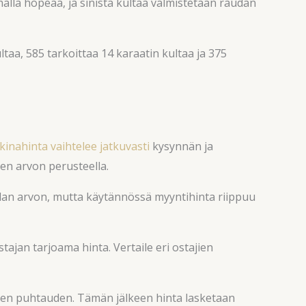
ällä hopeaa, ja sinistä kultaa valmistetaan raudan
aa, 585 tarkoittaa 14 karaatin kultaa ja 375
inahinta vaihtelee jatkuvasti
kysynnän ja
en arvon perusteella.
llan arvon, mutta käytännössä myyntihinta riippuu
ajan tarjoama hinta. Vertaile eri ostajien
ä sen puhtauden. Tämän jälkeen hinta lasketaan