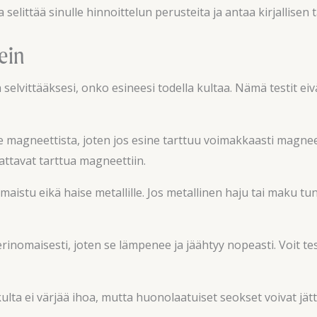
littää sinulle hinnoittelun perusteita ja antaa kirjallisen 
ein
elvittääksesi, onko esineesi todella kultaa. Nämä testit eiv
e magneettista, joten jos esine tarttuu voimakkaasti magneett
aattavat tarttua magneettiin.
 maistu eikä haise metallille. Jos metallinen haju tai maku tu
inomaisesti, joten se lämpenee ja jäähtyy nopeasti. Voit tes
kulta ei värjää ihoa, mutta huonolaatuiset seokset voivat jät