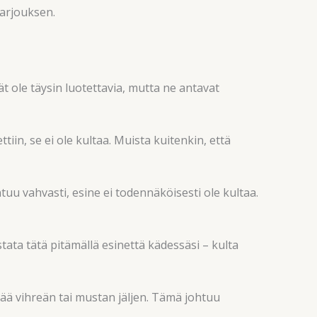
tarjouksen.
ät ole täysin luotettavia, mutta ne antavat
iin, se ei ole kultaa. Muista kuitenkin, että
ntuu vahvasti, esine ei todennäköisesti ole kultaa.
tata tätä pitämällä esinettä kädessäsi – kulta
tää vihreän tai mustan jäljen. Tämä johtuu