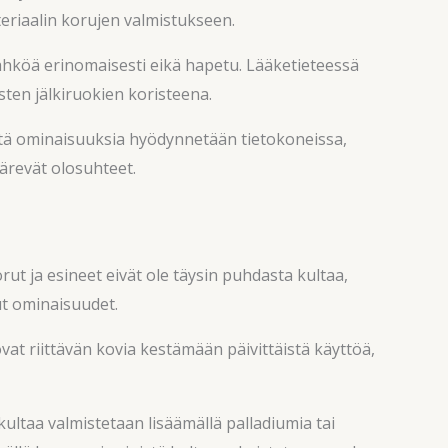
teriaalin korujen valmistukseen.
sähköä erinomaisesti eikä hapetu. Lääketieteessä
sten jälkiruokien koristeena.
äitä ominaisuuksia hyödynnetään tietokoneissa,
ärevät olosuhteet.
ut ja esineet eivät ole täysin puhdasta kultaa,
ut ominaisuudet.
vat riittävän kovia kestämään päivittäistä käyttöä,
ultaa valmistetaan lisäämällä palladiumia tai