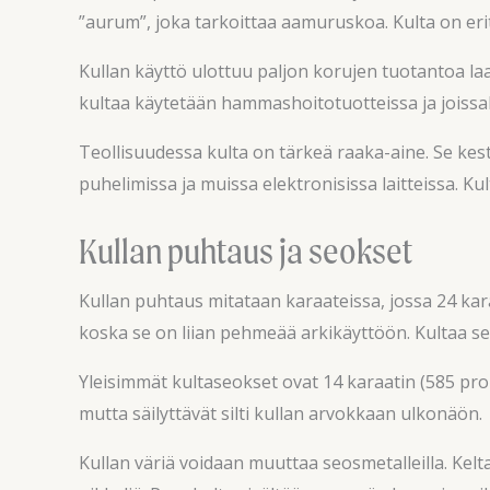
”aurum”, joka tarkoittaa aamuruskoa. Kulta on erit
Kullan käyttö ulottuu paljon korujen tuotantoa la
kultaa käytetään hammashoitotuotteissa ja joissak
Teollisuudessa kulta on tärkeä raaka-aine. Se ke
puhelimissa ja muissa elektronisissa laitteissa. 
Kullan puhtaus ja seokset
Kullan puhtaus mitataan karaateissa, jossa 24 kar
koska se on liian pehmeää arkikäyttöön. Kultaa s
Yleisimmät kultaseokset ovat 14 karaatin (585 prom
mutta säilyttävät silti kullan arvokkaan ulkonäön.
Kullan väriä voidaan muuttaa seosmetalleilla. Kelt