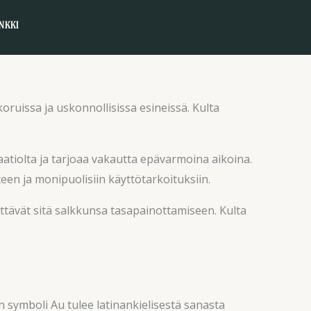
NKKI
oruissa ja uskonnollisissa esineissä. Kulta
flaatiolta ja tarjoaa vakautta epävarmoina aikoina.
en ja monipuolisiin käyttötarkoituksiin.
yttävät sitä salkkunsa tasapainottamiseen. Kulta
en symboli Au tulee latinankielisestä sanasta