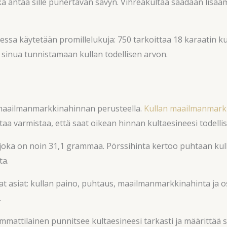
ä antaa sille punertavan sävyn. Vihreäkultaa saadaan lisääm
sa käytetään promillelukuja: 750 tarkoittaa 18 karaatin kult
t sinua tunnistamaan kullan todellisen arvon.
 maailmanmarkkinahinnan perusteella.
Kullan maailmanmarkk
a varmistaa, että saat oikean hinnan kultaesineesi todellis
 joka on noin 31,1 grammaa. Pörssihinta kertoo puhtaan ku
ta.
t asiat: kullan paino, puhtaus, maailmanmarkkinahinta ja ost
.
 Ammattilainen punnitsee kultaesineesi tarkasti ja määrittä