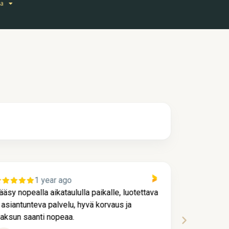
ta
1 year ago
ääsy nopealla aikataululla paikalle, luotettava
Kaikki me
a asiantunteva palvelu, hyvä korvaus ja
ja nopeast
aksun saanti nopeaa.
hienoa pa