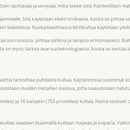
täin taottavaa ja venyvää, mikä tekee siitä ihanteellisen ma
ajemmalle. Sitä käytetään elektroniikassa, koska se johtaa 
in lääkkeissä. Ruokamaailmassa lehtikultaa käytetään ylelli
stää korroosiota, johtaa sähköä ja lämpöä erinomaisesti. N
Kulta on myös tärkeä avaruusteknologiassa, koska se kestää ä
aattia tarkoittaa puhdasta kultaa. Käytännössä useimmat kor
eostetaan muiden metallien kanssa, jotta saavutetaan halut
illea) ja 18 karaatin (750 promillea) kultaa. Nämä seokset o
akultaa saadaan lisäämällä kultaan hopeaa ja kuparia. Valkok