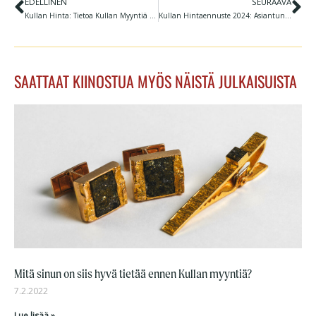
EDELLINEN
SEURAAVA
Prev
Ne
Kullan Hinta: Tietoa Kullan Myyntiä Miettivälle
Kullan Hintaennuste 2024: Asiantuntijoiden Näkemykset
SAATTAAT KIINOSTUA MYÖS NÄISTÄ JULKAISUISTA
Mitä sinun on siis hyvä tietää ennen Kullan myyntiä?
7.2.2022
Lue lisää »