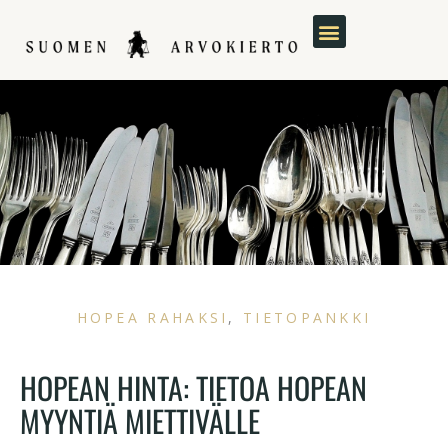
Siirry
sisältöön
HOPEA RAHAKSI
,
TIETOPANKKI
HOPEAN HINTA: TIETOA HOPEAN
MYYNTIÄ MIETTIVÄLLE