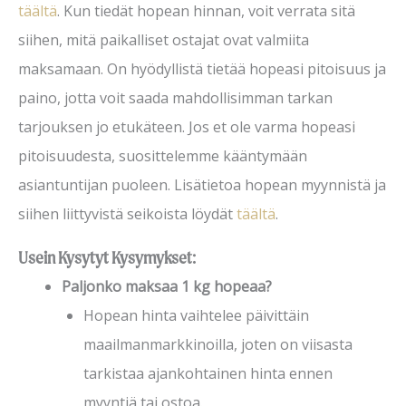
täältä
. Kun tiedät hopean hinnan, voit verrata sitä
siihen, mitä paikalliset ostajat ovat valmiita
maksamaan. On hyödyllistä tietää hopeasi pitoisuus ja
paino, jotta voit saada mahdollisimman tarkan
tarjouksen jo etukäteen. Jos et ole varma hopeasi
pitoisuudesta, suosittelemme kääntymään
asiantuntijan puoleen. Lisätietoa hopean myynnistä ja
siihen liittyvistä seikoista löydät
täältä
.
Usein Kysytyt Kysymykset
:
Paljonko maksaa 1 kg hopeaa?
Hopean hinta vaihtelee päivittäin
maailmanmarkkinoilla, joten on viisasta
tarkistaa ajankohtainen hinta ennen
myyntiä tai ostoa.