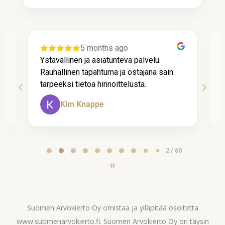
1 year ago
Pääsy nopealla aikataululla paikalle,
P
luotettava ja asiantunteva palvelu, hyvä
t
korvaus ja maksun saanti nopeaa.
A
TM
Page
3 / 60
3
of
60
Suomen Arvokierto Oy omistaa ja ylläpitää osoitetta
www.suomenarvokierto.fi. Suomen Arvokierto Oy on täysin