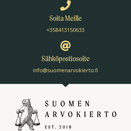
Soita Meille
+358413150633
Sähköpostiosoite
info@suomenarvokierto.fi