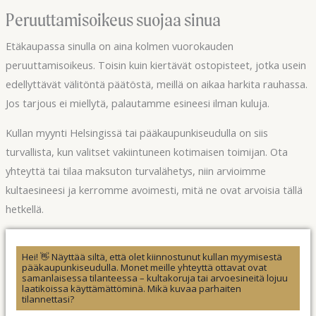
Peruuttamisoikeus suojaa sinua
Etäkaupassa sinulla on aina kolmen vuorokauden
peruuttamisoikeus. Toisin kuin kiertävät ostopisteet, jotka usein
edellyttävät välitöntä päätöstä, meillä on aikaa harkita rauhassa.
Jos tarjous ei miellytä, palautamme esineesi ilman kuluja.
Kullan myynti Helsingissä tai pääkaupunkiseudulla on siis
turvallista, kun valitset vakiintuneen kotimaisen toimijan. Ota
yhteyttä tai tilaa maksuton turvalähetys, niin arvioimme
kultaesineesi ja kerromme avoimesti, mitä ne ovat arvoisia tällä
hetkellä.
Hei! 👋 Näyttää siltä, että olet kiinnostunut kullan myymisestä
pääkaupunkiseudulla. Monet meille yhteyttä ottavat ovat
samanlaisessa tilanteessa – kultakoruja tai arvoesineitä lojuu
laatikoissa käyttämättöminä. Mikä kuvaa parhaiten
tilannettasi?