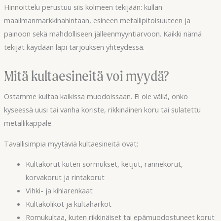
Hinnoittelu perustuu siis kolmeen tekijään: kullan
maailmanmarkkinahintaan, esineen metallipitoisuuteen ja
painoon sekä mahdolliseen jälleenmyyntiarvoon. Kaikki nämä
tekijät käydään läpi tarjouksen yhteydessä.
Mitä kultaesineitä voi myydä?
Ostamme kultaa kaikissa muodoissaan. Ei ole väliä, onko
kyseessä uusi tai vanha koriste, rikkinäinen koru tai sulatettu
metallikappale.
Tavallisimpia myytäviä kultaesineitä ovat:
Kultakorut kuten sormukset, ketjut, rannekorut,
korvakorut ja rintakorut
Vihki- ja kihlarenkaat
Kultakolikot ja kultaharkot
Romukultaa, kuten rikkinäiset tai epämuodostuneet korut