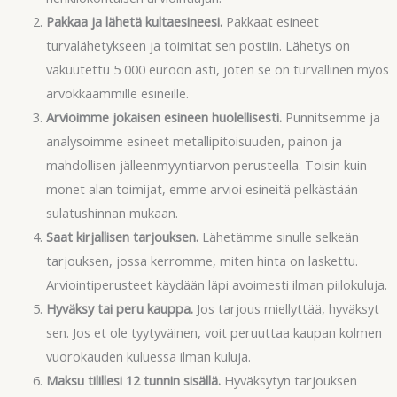
Pakkaa ja lähetä kultaesineesi.
Pakkaat esineet
turvalähetykseen ja toimitat sen postiin. Lähetys on
vakuutettu 5 000 euroon asti, joten se on turvallinen myös
arvokkaammille esineille.
Arvioimme jokaisen esineen huolellisesti.
Punnitsemme ja
analysoimme esineet metallipitoisuuden, painon ja
mahdollisen jälleenmyyntiarvon perusteella. Toisin kuin
monet alan toimijat, emme arvioi esineitä pelkästään
sulatushinnan mukaan.
Saat kirjallisen tarjouksen.
Lähetämme sinulle selkeän
tarjouksen, jossa kerromme, miten hinta on laskettu.
Arviointiperusteet käydään läpi avoimesti ilman piilokuluja.
Hyväksy tai peru kauppa.
Jos tarjous miellyttää, hyväksyt
sen. Jos et ole tyytyväinen, voit peruuttaa kaupan kolmen
vuorokauden kuluessa ilman kuluja.
Maksu tilillesi 12 tunnin sisällä.
Hyväksytyn tarjouksen