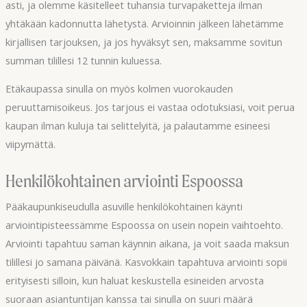
asti, ja olemme käsitelleet tuhansia turvapaketteja ilman
yhtäkään kadonnutta lähetystä. Arvioinnin jälkeen lähetämme
kirjallisen tarjouksen, ja jos hyväksyt sen, maksamme sovitun
summan tilillesi 12 tunnin kuluessa.
Etäkaupassa sinulla on myös kolmen vuorokauden
peruuttamisoikeus. Jos tarjous ei vastaa odotuksiasi, voit perua
kaupan ilman kuluja tai selittelyitä, ja palautamme esineesi
viipymättä.
Henkilökohtainen arviointi Espoossa
Pääkaupunkiseudulla asuville henkilökohtainen käynti
arviointipisteessämme Espoossa on usein nopein vaihtoehto.
Arviointi tapahtuu saman käynnin aikana, ja voit saada maksun
tilillesi jo samana päivänä. Kasvokkain tapahtuva arviointi sopii
erityisesti silloin, kun haluat keskustella esineiden arvosta
suoraan asiantuntijan kanssa tai sinulla on suuri määrä