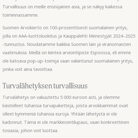
Turvallisuus on meille ensisijainen asia, ja se näkyy kaikessa
toiminnassamme.
Suomen Arvokierto on 100-prosenttisesti suomalainen yritys,
jolla on AAA-luottoluokitus ja Kauppalehti Menestyjät 2024–2025
-tunnustus. Noudatamme kaikkia Suomen lain ja viranomaisten
vaatimuksia. Meillä on kiinteä arviointipiste Espoossa, eli emme
ole katoava pop-up-toimija vaan vakiintunut suomalainen yritys,
jonka voit aina tavoittaa.
Turvalähetyksen turvallisuus
Turvalähetys on vakuutettu 5 000 euroon asti, ja olemme
käsitelleet tuhansia turvapaketteja, joista arvokkaimmat ovat
olleet kymmeniä tuhansia euroja. Yhtään lähetystä ei ole
kadonnut. Tämä ei ole markkinointilupaus, vaan konkreettinen
tosiasia, johon voit luottaa.