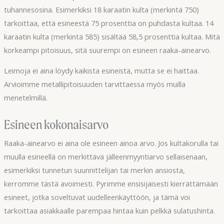
tuhannesosina. Esimerkiksi 18 karaatin kulta (merkintä 750)
tarkoittaa, että esineestä 75 prosenttia on puhdasta kultaa. 14
karaatin kulta (merkintä 585) sisältää 58,5 prosenttia kultaa. Mitä
korkeampi pitoisuus, sitä suurempi on esineen raaka-ainearvo.
Leimoja ei aina löydy kaikista esineistä, mutta se ei haittaa.
Arvioimme metallipitoisuuden tarvittaessa myös muilla
menetelmillä.
Esineen kokonaisarvo
Raaka-ainearvo ei aina ole esineen ainoa arvo. Jos kultakorulla tai
muulla esineellä on merkittävä jälleenmyyntiarvo sellaisenaan,
esimerkiksi tunnetun suunnittelijan tai merkin ansiosta,
kerromme tästä avoimesti. Pyrimme ensisijaisesti kierrättämään
esineet, jotka soveltuvat uudelleenkäyttöön, ja tämä voi
tarkoittaa asiakkaalle parempaa hintaa kuin pelkkä sulatushinta.