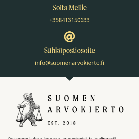
Soita Meille
+358413150633
Sähköpostiosoite
info@suomenarvokierto.fi
Ostamme kultaa, hopeaa, arvoesineitä ja kuolinpesiä