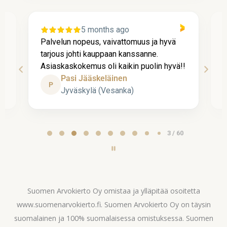
5 months ago
Palvelun nopeus, vaivattomuus ja hyvä
P
tarjous johti kauppaan kanssanne.
l
Asiaskaskokemus oli kaikin puolin hyvä!!
k
Pasi Jääskeläinen
P
Jyväskylä (Vesanka)
Page
3 / 60
3
of
60
Suomen Arvokierto Oy omistaa ja ylläpitää osoitetta
www.suomenarvokierto.fi. Suomen Arvokierto Oy on täysin
suomalainen ja 100% suomalaisessa omistuksessa. Suomen