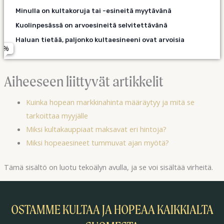
Postitse – hoidan asiat kotoa käsin
Minulla on kultakoruja tai -esineitä myytävänä
Nimi *
Henkilökohtaisesti Espoon arviointipisteessä
Mahdollisimman pian – olen valmis etenemään
Kuolinpesässä on arvoesineitä selvitettävänä
Nouto- tai arviointikäynti (esim. kuolinpesä)
Lähiaikoina, mutta ei kiire
Haluan tietää, paljonko kultaesineeni ovat arvoisia
Vasta harkitsen – haluan lisätietoa ensin
Sähköposti *
Aiheeseen liittyvät artikkelit
Puhelinnumero (valinnainen)
Kuinka hopean markkinahinta määräytyy ja mitä se
tarkoittaa myyjälle
Miksi kultakauppiaat maksavat eri hintoja?
Miksi hopeaesineet tummuvat ajan myötä?
Lähetä – haluan ilmaisen arvioinnin
Tämä sisältö on luotu tekoälyn avulla, ja se voi sisältää virheitä.
OSTAMME KULTAA JA HOPEAA KAIKKIALTA