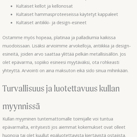
Kultaiset kellot ja kellonosat
Kultaiset hammasproteeseissa käytetyt kappaleet
Kultaiset antiikki- ja design-esineet
Ostamme myös hopeaa, platinaa ja palladiumia kaikissa
muodoissaan. Lisäksi arvioimme arvokelloja, antiikkia ja design-
esineitä, joiden arvo saattaa ylittää pelkän metallisisällön. Jos
olet epävarma, sopiiko esineesi myytäväksi, ota rohkeasti
yhteyttä. Arviointi on aina maksuton eikä sido sinua mihinkään.
Turvallisuus ja luotettavuus kullan
myynnissä
Kullan myyminen tuntemattomalle toimijalle voi tuntua
epävarmalta, erityisesti jos aiemmat kokemukset ovat olleet
huonoja tai olet kuullut epäluotettavista kiertävistä ostajista.