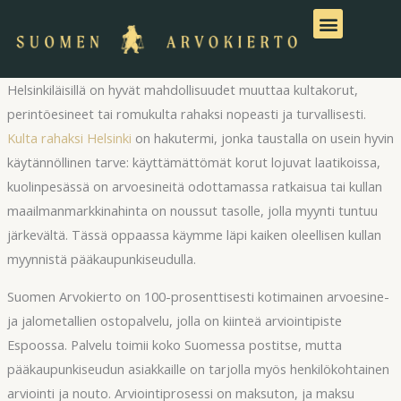
Siirry
sisältöön
Helsinkiläisillä on hyvät mahdollisuudet muuttaa kultakorut,
perintöesineet tai romukulta rahaksi nopeasti ja turvallisesti.
Kulta rahaksi Helsinki
on hakutermi, jonka taustalla on usein hyvin
käytännöllinen tarve: käyttämättömät korut lojuvat laatikoissa,
kuolinpesässä on arvoesineitä odottamassa ratkaisua tai kullan
maailmanmarkkinahinta on noussut tasolle, jolla myynti tuntuu
järkevältä. Tässä oppaassa käymme läpi kaiken oleellisen kullan
myynnistä pääkaupunkiseudulla.
Suomen Arvokierto on 100-prosenttisesti kotimainen arvoesine-
ja jalometallien ostopalvelu, jolla on kiinteä arviointipiste
Espoossa. Palvelu toimii koko Suomessa postitse, mutta
pääkaupunkiseudun asiakkaille on tarjolla myös henkilökohtainen
arviointi ja nouto. Arviointiprosessi on maksuton, ja maksu