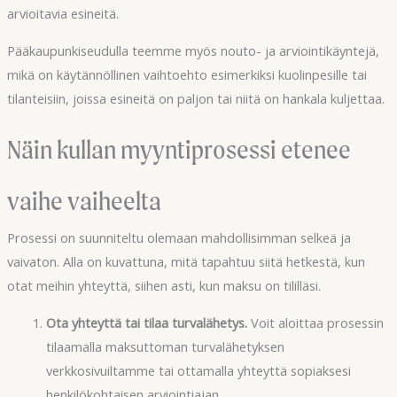
arvioitavia esineitä.
Pääkaupunkiseudulla teemme myös nouto- ja arviointikäyntejä,
mikä on käytännöllinen vaihtoehto esimerkiksi kuolinpesille tai
tilanteisiin, joissa esineitä on paljon tai niitä on hankala kuljettaa.
Näin kullan myyntiprosessi etenee
vaihe vaiheelta
Prosessi on suunniteltu olemaan mahdollisimman selkeä ja
vaivaton. Alla on kuvattuna, mitä tapahtuu siitä hetkestä, kun
otat meihin yhteyttä, siihen asti, kun maksu on tililläsi.
Ota yhteyttä tai tilaa turvalähetys.
Voit aloittaa prosessin
tilaamalla maksuttoman turvalähetyksen
verkkosivuiltamme tai ottamalla yhteyttä sopiaksesi
henkilökohtaisen arviointiajan.