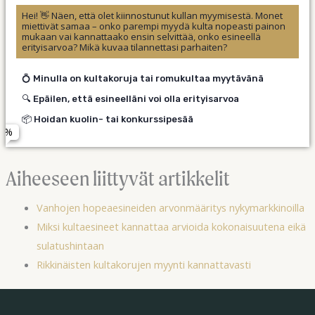
Hei! 👋 Näen, että olet kiinnostunut kullan myymisestä. Monet
miettivät samaa – onko parempi myydä kulta nopeasti painon
mukaan vai kannattaako ensin selvittää, onko esineellä
erityisarvoa? Mikä kuvaa tilannettasi parhaiten?
💍 Minulla on kultakoruja tai romukultaa myytävänä
📬 Lähetän esineet vakuutetulla turvapaketilla
Antiikki- tai vintage-
🔍 Epäilen, että esineelläni voi olla erityisarvoa
🏢 Tuon esineet henkilökohtaisesti Espoon toimipisteeseen
koruja
Nimi *
📦 Hoidan kuolin- tai konkurssipesää
🚗 Olen pääkaupunkiseudulla, haluaisin noutokäynnin
Tunnetun suunnittelijan tai merkin koruja (esim. Georg
Sähköposti *
Jensen, Kalevala Koru)
Aiheeseen liittyvät artikkelit
Harvinaisia tai historiallisia
Vanhojen hopeaesineiden arvonmääritys nykymarkkinoilla
Kultakelloja
Puhelinnumero (valinnainen)
kultakolikoita
Miksi kultaesineet kannattaa arvioida kokonaisuutena eikä
sulatushintaan
En ole varma – haluan asiantuntijan
Rikkinäisten kultakorujen myynti kannattavasti
arvion
Lähetä yhteystiedot →
Jatka →