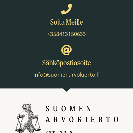
Soita Meille
+358413150633
Sähköpostiosoite
info@suomenarvokierto.fi