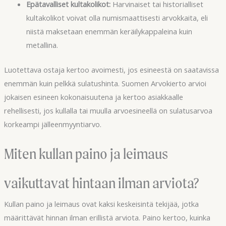
Epätavalliset kultakolikot:
Harvinaiset tai historialliset
kultakolikot voivat olla numismaattisesti arvokkaita, eli
niistä maksetaan enemmän keräilykappaleina kuin
metallina.
Luotettava ostaja kertoo avoimesti, jos esineestä on saatavissa
enemmän kuin pelkkä sulatushinta. Suomen Arvokierto arvioi
jokaisen esineen kokonaisuutena ja kertoo asiakkaalle
rehellisesti, jos kullalla tai muulla arvoesineellä on sulatusarvoa
korkeampi jälleenmyyntiarvo.
Miten kullan paino ja leimaus
vaikuttavat hintaan ilman arviota?
Kullan paino ja leimaus ovat kaksi keskeisintä tekijää, jotka
määrittävät hinnan ilman erillistä arviota. Paino kertoo, kuinka