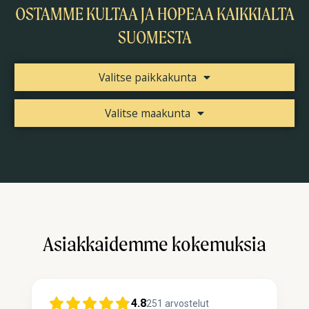
OSTAMME KULTAA JA HOPEAA KAIKKIALTA
SUOMESTA
Valitse paikkakunta
Valitse maakunta
Asiakkaidemme kokemuksia
4.8
251
arvostelut