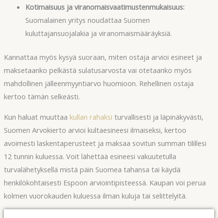
Kotimaisuus ja viranomaisvaatimustenmukaisuus:
Suomalainen yritys noudattaa Suomen
kuluttajansuojalakia ja viranomaismääräyksiä.
Kannattaa myös kysyä suoraan, miten ostaja arvioi esineet ja
maksetaanko pelkästä sulatusarvosta vai otetaanko myös
mahdollinen jälleenmyyntiarvo huomioon. Rehellinen ostaja
kertoo tämän selkeästi.
Kun haluat muuttaa
kullan rahaksi
turvallisesti ja läpinäkyvästi,
Suomen Arvokierto arvioi kultaesineesi ilmaiseksi, kertoo
avoimesti laskentaperusteet ja maksaa sovitun summan tilillesi
12 tunnin kuluessa. Voit lähettää esineesi vakuutetulla
turvalähetyksellä mistä päin Suomea tahansa tai käydä
henkilökohtaisesti Espoon arviointipisteessä. Kaupan voi perua
kolmen vuorokauden kuluessa ilman kuluja tai selittelyitä.