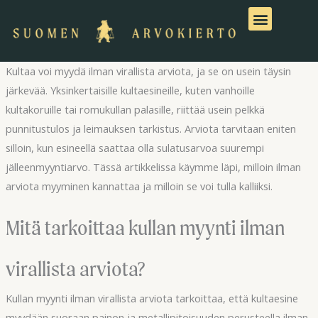
Siirry
sisältöön
Kultaa voi myydä ilman virallista arviota, ja se on usein täysin
järkevää. Yksinkertaisille kultaesineille, kuten vanhoille
kultakoruille tai romukullan palasille, riittää usein pelkkä
punnitustulos ja leimauksen tarkistus. Arviota tarvitaan eniten
silloin, kun esineellä saattaa olla sulatusarvoa suurempi
jälleenmyyntiarvo. Tässä artikkelissa käymme läpi, milloin ilman
arviota myyminen kannattaa ja milloin se voi tulla kalliiksi.
Mitä tarkoittaa kullan myynti ilman
virallista arviota?
Kullan myynti ilman virallista arviota tarkoittaa, että kultaesine
myydään suoraan painon ja metallipitoisuuden perusteella ilman