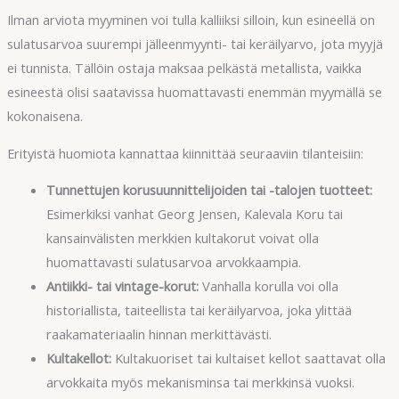
Ilman arviota myyminen voi tulla kalliiksi silloin, kun esineellä on
sulatusarvoa suurempi jälleenmyynti- tai keräilyarvo, jota myyjä
ei tunnista. Tällöin ostaja maksaa pelkästä metallista, vaikka
esineestä olisi saatavissa huomattavasti enemmän myymällä se
kokonaisena.
Erityistä huomiota kannattaa kiinnittää seuraaviin tilanteisiin:
Tunnettujen korusuunnittelijoiden tai -talojen tuotteet:
Esimerkiksi vanhat Georg Jensen, Kalevala Koru tai
kansainvälisten merkkien kultakorut voivat olla
huomattavasti sulatusarvoa arvokkaampia.
Antiikki- tai vintage-korut:
Vanhalla korulla voi olla
historiallista, taiteellista tai keräilyarvoa, joka ylittää
raakamateriaalin hinnan merkittävästi.
Kultakellot:
Kultakuoriset tai kultaiset kellot saattavat olla
arvokkaita myös mekanisminsa tai merkkinsä vuoksi.