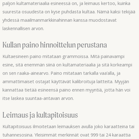
paljon kultamateriaalia esineessä on, ja leimaus kertoo, kuinka
suuresta osuudesta on kyse puhdasta kultaa. Nämä kaksi tekijää
yhdessä maailmanmarkkinahinnan kanssa muodostavat
laskennallisen arvon.
Kullan paino hinnoittelun perustana
Kultaesineen paino mitataan grammoissa. Mitä painavampi
esine, sitä enemmän siinä on kultamateriaalia ja sitä korkeampi
on sen raaka-ainearvo. Paino mitataan tarkalla vaa’alla, ja
ammattimaiset ostajat käyttävät kalibroituja laitteita. Myyjän
kannattaa tietää esineensä paino ennen myyntiä, jotta hän voi
itse laskea suuntaa-antavan arvon.
Leimaus ja kultapitoisuus
Kultapitoisuus ilmoitetaan leimauksen avulla joko karaatteina tai
tuhannesosina. Yleisimmät merkinnät ovat 999 tai 24 karaattia