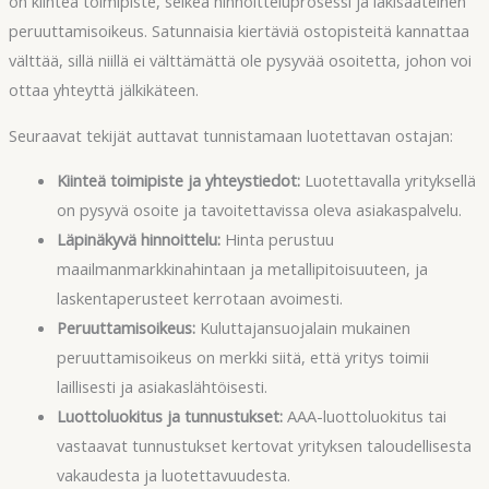
on kiinteä toimipiste, selkeä hinnoitteluprosessi ja lakisääteinen
peruuttamisoikeus. Satunnaisia kiertäviä ostopisteitä kannattaa
välttää, sillä niillä ei välttämättä ole pysyvää osoitetta, johon voi
ottaa yhteyttä jälkikäteen.
Seuraavat tekijät auttavat tunnistamaan luotettavan ostajan:
Kiinteä toimipiste ja yhteystiedot:
Luotettavalla yrityksellä
on pysyvä osoite ja tavoitettavissa oleva asiakaspalvelu.
Läpinäkyvä hinnoittelu:
Hinta perustuu
maailmanmarkkinahintaan ja metallipitoisuuteen, ja
laskentaperusteet kerrotaan avoimesti.
Peruuttamisoikeus:
Kuluttajansuojalain mukainen
peruuttamisoikeus on merkki siitä, että yritys toimii
laillisesti ja asiakaslähtöisesti.
Luottoluokitus ja tunnustukset:
AAA-luottoluokitus tai
vastaavat tunnustukset kertovat yrityksen taloudellisesta
vakaudesta ja luotettavuudesta.