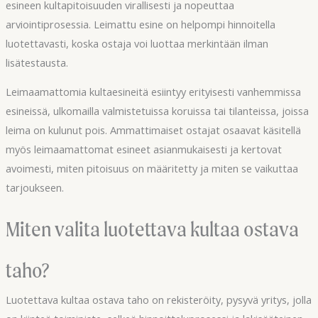
esineen kultapitoisuuden virallisesti ja nopeuttaa
arviointiprosessia. Leimattu esine on helpompi hinnoitella
luotettavasti, koska ostaja voi luottaa merkintään ilman
lisätestausta.
Leimaamattomia kultaesineitä esiintyy erityisesti vanhemmissa
esineissä, ulkomailla valmistetuissa koruissa tai tilanteissa, joissa
leima on kulunut pois. Ammattimaiset ostajat osaavat käsitellä
myös leimaamattomat esineet asianmukaisesti ja kertovat
avoimesti, miten pitoisuus on määritetty ja miten se vaikuttaa
tarjoukseen.
Miten valita luotettava kultaa ostava
taho?
Luotettava kultaa ostava taho on rekisteröity, pysyvä yritys, jolla