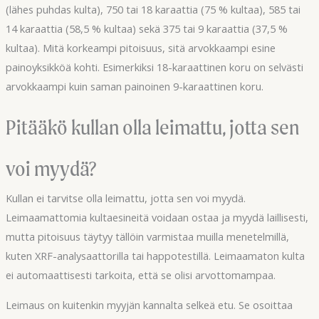
(lähes puhdas kulta), 750 tai 18 karaattia (75 % kultaa), 585 tai
14 karaattia (58,5 % kultaa) sekä 375 tai 9 karaattia (37,5 %
kultaa). Mitä korkeampi pitoisuus, sitä arvokkaampi esine
painoyksikköä kohti. Esimerkiksi 18-karaattinen koru on selvästi
arvokkaampi kuin saman painoinen 9-karaattinen koru.
Pitääkö kullan olla leimattu, jotta sen
voi myydä?
Kullan ei tarvitse olla leimattu, jotta sen voi myydä.
Leimaamattomia kultaesineitä voidaan ostaa ja myydä laillisesti,
mutta pitoisuus täytyy tällöin varmistaa muilla menetelmillä,
kuten XRF-analysaattorilla tai happotestillä. Leimaamaton kulta
ei automaattisesti tarkoita, että se olisi arvottomampaa.
Leimaus on kuitenkin myyjän kannalta selkeä etu. Se osoittaa