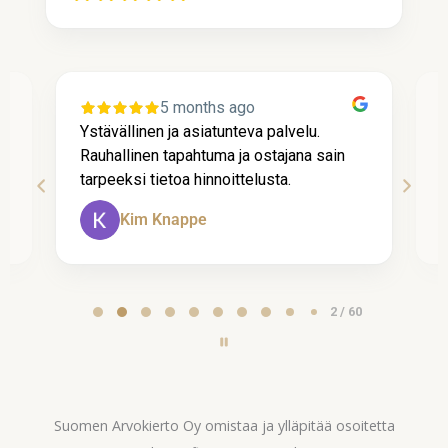
5 months ago
Ystävällinen ja asiatunteva palvelu.
P
Rauhallinen tapahtuma ja ostajana sain
t
tarpeeksi tietoa hinnoittelusta.
A
Kim Knappe
Page
2 / 60
2
of
60
Suomen Arvokierto Oy omistaa ja ylläpitää osoitetta