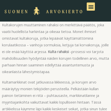
Siirry
sisältöön
Kultakorujen muuttaminen rahaksi on merkittävä päätös, joka
vaatii huolellista harkintaa ja oikeaa tietoa. Monet ihmiset
omistavat kultakoruja, jotka lepäävät käyttämättöminä
korulaatikossa – vanhoja sormuksia, ketjuja tai korvakoruja, joille
ei ole enää käyttöä arjessa.
Kulta rahaksi
-prosessi voi tarjota
mahdollisuuden hyödyntää näiden korujen todellinen arvo, mutta
parhaan hinnan saaminen edellyttää asiantuntemusta ja
oikeanlaista lähestymistapaa.
Kultamarkkinat ovat jatkuvassa liikkeessä, ja korujen arvo
määräytyy monien tekijöiden perusteella. Pelkästään kullan
painon tietäminen ei riitä – puhtausaste, markkinatilanne ja
myyntiajankohta vaikuttavat kaikki lopulliseen hintaan. Tässä
artikkelissa käymme läpi kaikki keskeiset seikat, jotka sinun tulee