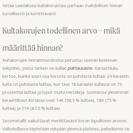
tietää saadaksesi kultakoruistasi parhaan mahdollisen hinnan
turvallisesti ja luotettavasti.
Kultakorujen todellinen arvo – mikä
määrittää hinnan?
Kultakorujen hinnanmuodostus perustuu useisiin keskeisiin
tekijöihin, joista tärkein on kullan
puhtausaste
. Karaattiluku
kertoo, kuinka suuri osa korusta on puhdasta kultaa: 24 karaatin
kulta on puhdasta kultaa, kun taas 18 karaatin kullassa on 75
prosenttia kultaa ja loput muita metalleja. Suomessa yleisimmät
karaattiluvut koruissa ovat 14K (58,5 % kultaa), 18K (75 %
kultaa) ja 21K (87,5 % kultaa).
Seosmetallit vaikuttavat merkittävästi korun lopulliseen arvoon.
Valkokullassa käytetään nykyään yleensä platinaa, palladiumia tai