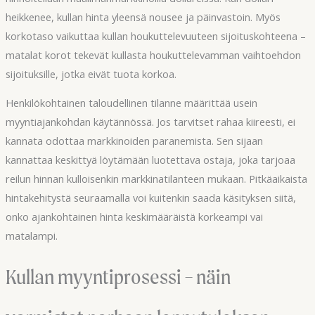
heikkenee, kullan hinta yleensä nousee ja päinvastoin. Myös
korkotaso vaikuttaa kullan houkuttelevuuteen sijoituskohteena –
matalat korot tekevät kullasta houkuttelevamman vaihtoehdon
sijoituksille, jotka eivät tuota korkoa.
Henkilökohtainen taloudellinen tilanne määrittää usein
myyntiajankohdan käytännössä. Jos tarvitset rahaa kiireesti, ei
kannata odottaa markkinoiden paranemista. Sen sijaan
kannattaa keskittyä löytämään luotettava ostaja, joka tarjoaa
reilun hinnan kulloisenkin markkinatilanteen mukaan. Pitkäaikaista
hintakehitystä seuraamalla voi kuitenkin saada käsityksen siitä,
onko ajankohtainen hinta keskimääräistä korkeampi vai
matalampi.
Kullan myyntiprosessi – näin