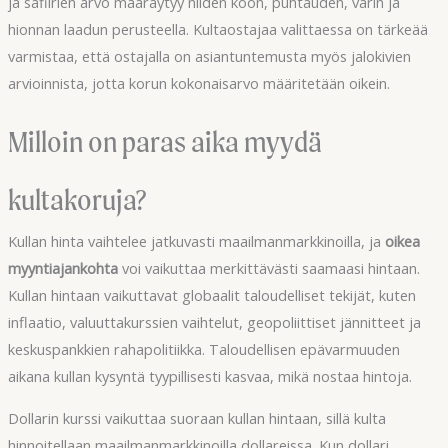
ja safiirien arvo määräytyy niiden koon, puhtauden, värin ja
hionnan laadun perusteella. Kultaostajaa valittaessa on tärkeää
varmistaa, että ostajalla on asiantuntemusta myös jalokivien
arvioinnista, jotta korun kokonaisarvo määritetään oikein.
Milloin on paras aika myydä
kultakoruja?
Kullan hinta vaihtelee jatkuvasti maailmanmarkkinoilla, ja
oikea
myyntiajankohta
voi vaikuttaa merkittävästi saamaasi hintaan.
Kullan hintaan vaikuttavat globaalit taloudelliset tekijät, kuten
inflaatio, valuuttakurssien vaihtelut, geopoliittiset jännitteet ja
keskuspankkien rahapolitiikka. Taloudellisen epävarmuuden
aikana kullan kysyntä tyypillisesti kasvaa, mikä nostaa hintoja.
Dollarin kurssi vaikuttaa suoraan kullan hintaan, sillä kulta
hinnoitellaan maailmanmarkkinoilla dollareissa. Kun dollari