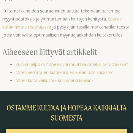
Kultamarkkinoiden seuraaminen auttaa tekemään parempia
myyntipäätöksiä ja ymmärtämään hintojen kehitystä.
Seuraa
kullan hintaa reaaliajassa
ja pysy ajan tasalla markkinatilanteesta,
jotta voit valita optimaalisen myyntiajankohdan kultakoruillesi.
Aiheeseen liittyvät artikkelit
Kuinka helposti hopean voi muuttaa rahaksi tarvittaessa?
Miten verrata eri kultakorujen kullan pitoisuuksia?
Miten kulta vaikuttaa korumarkkinoihin?
OSTAMME KULTAA JA HOPEAA KAIKKIALTA
SUOMESTA