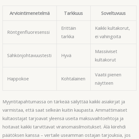
Arviointimenetelmä
Tarkkuus
Soveltuvuus
Erittäin
Kaikki kultakorut,
Röntgenfluoresenssi
tarkka
ei vahingoita
Massiiviset
Sähkönjohtavuustesti
Hyvä
kultakorut
Vaatii pienen
Happokoe
Kohtalainen
näytteen
Myyntitapahtumassa on tärkeää säilyttää kaikki asiakirjat ja
varmistaa, että saat selkeän kuitin kaupasta. Ammattimaiset
kultaostajat tarjoavat yleensä useita maksuvaihtoehtoja ja
hoitavat kaikki tarvittavat viranomaisilmoitukset. Älä kiirehdi
päätöksen kanssa – vertaile useamman ostajan tarjouksia, jos