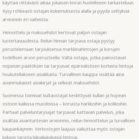
käyttää riittävästi aikaa jokaisen korun huolelliseen tarkasteluun.
Kysy rohkeasti ostajan kokemuksesta alalla ja pyydä selityksiä
arvioinnin eri vaiheista.
Hinnoittelu ja maksuehdot kertovat paljon ostajan
luotettavuudesta. Reilun hinnan tarjoava ostaja pystyy
perustelemaan tarjouksensa markkinahintojen ja korujen
todellisen arvon perusteella. Vältä ostajia, jotka painostavat
nopeisiin päätöksiin tai tarjoavat epärealistisen korkeita hintoja
houkutellakseen asiakkaita. Turvallinen kauppa sisältää aina
asianmukaiset asiakirjat ja selkeät maksuehdot.
Suomessa toimivat kultaostajat keskittyvät kullan ja hopean
ostoon kaikissa muodoissa – koruista harkkoihin ja kolikoihin.
Parhaat palveluntarjoajat tarjoavat kattavan palvelun, joka
sisältää asiantuntevan arvioinnin, reilun hinnoittelun ja turvallisen
kaupankäynnin. Verkostojen laajuus vaikuttaa myös ostajan
kykyyn tarjota kilpailukykyisiä hintoja.