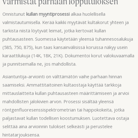
varmistat parhaan lopputuloksen
Onnistunut
kullan myyntiprosessi
alkaa huolellisella
valmistautumisella. Kerää kaikki myytävät kultakorut yhteen ja
tarkista niistä löytyvät leimat, jotka kertovat kullan
puhtausasteen. Suomessa käytetään yleensä tuhannesosalukuja
(585, 750, 875), kun taas kansainvälisissä koruissa näkyy usein
karaattilukuja (14K, 18K, 21K). Dokumentoi korut valokuvaamalla
ja punnitsemalla ne, jos mahdollista.
Asiantuntija-arviointi on välttämätön vaihe parhaan hinnan
saamiseksi. Ammattitaitoinen kultaostaja käyttää tarkkoja
mittauslaitteita kullan puhtausasteen määrittämiseen ja arvioi
mahdollisten jalokivien arvon. Prosessi sisältää yleensä
röntgenfluoresenssispektrometrian tai happokokeita, jotka
paljastavat kullan todellisen koostumuksen. Luotettava ostaja
selittää aina arvioinnin tulokset selkeästi ja perustelee
hintatarjouksensa.