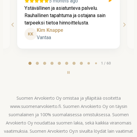
5 months ago
Ystävällinen ja asiatunteva palvelu.
P
Rauhallinen tapahtuma ja ostajana sain
t
tarpeeksi tietoa hinnoittelusta.
A
Kim Knappe
Page
2 / 60
2
of
60
Suomen Arvokierto Oy omistaa ja ylläpitää osoitetta
www.suomenarvokierto.fi. Suomen Arvokierto Oy on täysin
suomalainen ja 100% suomalaisessa omistuksessa. Suomen
Arvokierto Oy noudattaa suomen lakia, sekä kaikkia viranomais
vaatimuksia. Suomen Arvokierto Oy:n sivuilta löydät lain vaatimat