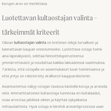
korujen arvo on merkittävä.
Luotettavan kultaostajan valinta –
tärkeimmät kriteerit
Oikean
kultaostajan valinta
on kriittinen tekijä turvallisen ja
kannattavan kaupan onnistumiseksi. Luotettava ostaja toimii
aina läpinäkyvästi, selittää hinnoitteluperusteensa
ymmärrettävästi ja noudattaa kaikkia lakisääteisiä vaatimuksia.
Tarkista, että ostajalla on asianmukaiset luvat toimintaansa ja
että yritys on rekisteröity virallisesti kaupparekisteriin.
Asiantuntemus näkyy ostajan tavassa käsitellä koruja ja arvioida
niitä. Ammattitaitoinen kultaostaja tunnistaa eri kultalaadut,
osaa arvostaa jalokiviä oikein ja käyttää nykyaikaisia
mittauslaitteita. Hyvä ostaja ei kiirehdi arviointiprosessia vaan