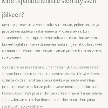
Mitä tapahtuu kullalle kierrätyksen
jälkeen?
Kierrätysprosessissa vanha kulta sulatetaan, puhdistetaan ja
jalostetaan uudeksi raaka-aineeksi. Prosessi alkaa, kun
keräämme kultakoruja, hammaskultaa tai muita kultaesineitä.
Esineet lajitellaan karaattimäärien mukaan, ja mahdolliset kivet
tai muut materiaalit poistetaan. Tämän jälkeen kulta on valmis
sulatukseen.
Sulatusprosessissa kulta kuumennetaan yli 1000 celsiusasteen
lämpötilaan, jolloin se muuttuu nestemäiseksi. Tässä vaiheessa
kullasta voidaan erottaa epäpuhtauksia ja muita metalleja.
Jalostusprosessissa kullan puhtausaste nostetaan haluttuun
tasoon, usein 99,9 prosenttiin tai korkeammaksi. Tämä puhdas
kulta valetaan sitten harkkoihin tai muihin muotoihin, jotka
soveltuvat jatkokäsittelyyn.