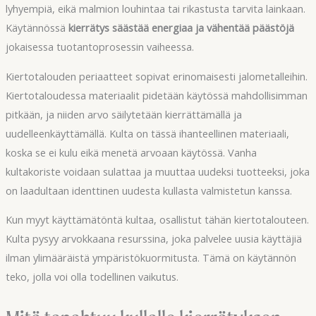
lyhyempiä, eikä malmion louhintaa tai rikastusta tarvita lainkaan.
Käytännössä
kierrätys säästää energiaa ja vähentää päästöjä
jokaisessa tuotantoprosessin vaiheessa.
Kiertotalouden periaatteet sopivat erinomaisesti jalometalleihin.
Kiertotaloudessa materiaalit pidetään käytössä mahdollisimman
pitkään, ja niiden arvo säilytetään kierrättämällä ja
uudelleenkäyttämällä. Kulta on tässä ihanteellinen materiaali,
koska se ei kulu eikä menetä arvoaan käytössä. Vanha
kultakoriste voidaan sulattaa ja muuttaa uudeksi tuotteeksi, joka
on laadultaan identtinen uudesta kullasta valmistetun kanssa.
Kun myyt käyttämätöntä kultaa, osallistut tähän kiertotalouteen.
Kulta pysyy arvokkaana resurssina, joka palvelee uusia käyttäjiä
ilman ylimääräistä ympäristökuormitusta. Tämä on käytännön
teko, jolla voi olla todellinen vaikutus.