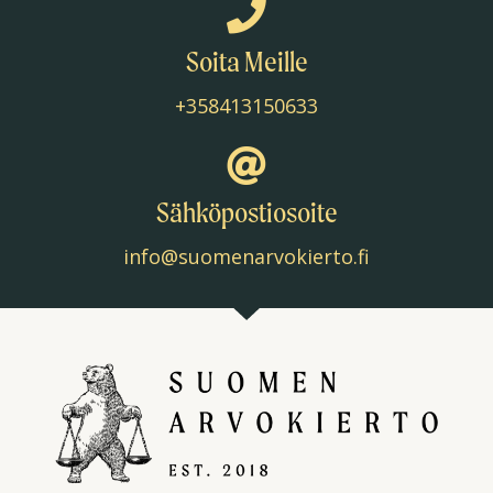
Soita Meille
+358413150633
Sähköpostiosoite
info@suomenarvokierto.fi