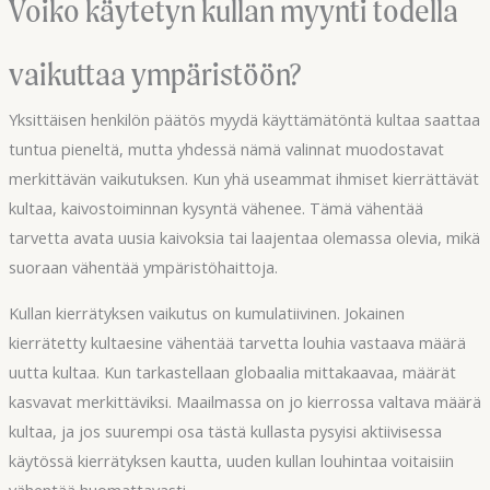
Voiko käytetyn kullan myynti todella
vaikuttaa ympäristöön?
Yksittäisen henkilön päätös myydä käyttämätöntä kultaa saattaa
tuntua pieneltä, mutta yhdessä nämä valinnat muodostavat
merkittävän vaikutuksen. Kun yhä useammat ihmiset kierrättävät
kultaa, kaivostoiminnan kysyntä vähenee. Tämä vähentää
tarvetta avata uusia kaivoksia tai laajentaa olemassa olevia, mikä
suoraan vähentää ympäristöhaittoja.
Kullan kierrätyksen vaikutus on kumulatiivinen. Jokainen
kierrätetty kultaesine vähentää tarvetta louhia vastaava määrä
uutta kultaa. Kun tarkastellaan globaalia mittakaavaa, määrät
kasvavat merkittäviksi. Maailmassa on jo kierrossa valtava määrä
kultaa, ja jos suurempi osa tästä kullasta pysyisi aktiivisessa
käytössä kierrätyksen kautta, uuden kullan louhintaa voitaisiin
vähentää huomattavasti.