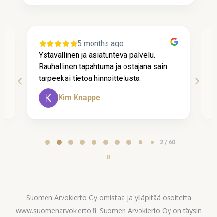
5 months ago
Ystävällinen ja asiatunteva palvelu.
P
Rauhallinen tapahtuma ja ostajana sain
l
tarpeeksi tietoa hinnoittelusta.
k
Kim Knappe
Page
2 / 60
2
of
60
Suomen Arvokierto Oy omistaa ja ylläpitää osoitetta
www.suomenarvokierto.fi. Suomen Arvokierto Oy on täysin