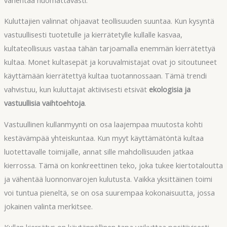
Kuluttajien valinnat ohjaavat teollisuuden suuntaa. Kun kysyntä
vastuullisesti tuotetulle ja kierrätetylle kullalle kasvaa,
kultateollisuus vastaa tähän tarjoamalla enemmän kierrätettyä
kultaa. Monet kultasepät ja koruvalmistajat ovat jo sitoutuneet
käyttämään kierrätettyä kultaa tuotannossaan. Tämä trendi
vahvistuu, kun kuluttajat aktiivisesti etsivät
ekologisia ja
vastuullisia vaihtoehtoja
.
Vastuullinen kullanmyynti on osa laajempaa muutosta kohti
kestävämpää yhteiskuntaa. Kun myyt käyttämätöntä kultaa
luotettavalle toimijalle, annat sille mahdollisuuden jatkaa
kierrossa. Tämä on konkreettinen teko, joka tukee kiertotaloutta
ja vähentää luonnonvarojen kulutusta. Vaikka yksittäinen toimi
voi tuntua pieneltä, se on osa suurempaa kokonaisuutta, jossa
jokainen valinta merkitsee.