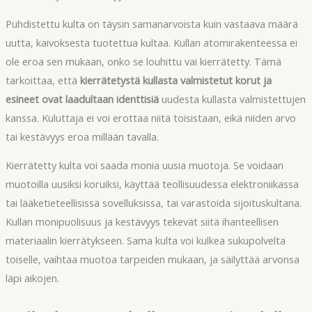
Puhdistettu kulta on täysin samanarvoista kuin vastaava määrä
uutta, kaivoksesta tuotettua kultaa. Kullan atomirakenteessa ei
ole eroa sen mukaan, onko se louhittu vai kierrätetty. Tämä
tarkoittaa, että
kierrätetystä kullasta valmistetut korut ja
esineet ovat laadultaan identtisiä
uudesta kullasta valmistettujen
kanssa. Kuluttaja ei voi erottaa niitä toisistaan, eikä niiden arvo
tai kestävyys eroa millään tavalla.
Kierrätetty kulta voi saada monia uusia muotoja. Se voidaan
muotoilla uusiksi koruiksi, käyttää teollisuudessa elektroniikassa
tai lääketieteellisissä sovelluksissa, tai varastoida sijoituskultana.
Kullan monipuolisuus ja kestävyys tekevät siitä ihanteellisen
materiaalin kierrätykseen. Sama kulta voi kulkea sukupolvelta
toiselle, vaihtaa muotoa tarpeiden mukaan, ja säilyttää arvonsa
läpi aikojen.