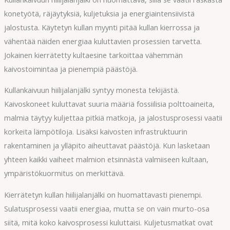
konetyötä, räjäytyksiä, kuljetuksia ja energiaintensiivistä
jalostusta. Käytetyn kullan myynti pitää kullan kierrossa ja
vähentää näiden energiaa kuluttavien prosessien tarvetta.
Jokainen kierrätetty kultaesine tarkoittaa vähemmän
kaivostoimintaa ja pienempiä päästöjä.
Kullankaivuun hiilijalanjälki syntyy monesta tekijästä.
Kaivoskoneet kuluttavat suuria määriä fossiilisia polttoaineita,
malmia täytyy kuljettaa pitkiä matkoja, ja jalostusprosessi vaatii
korkeita lämpötiloja. Lisäksi kaivosten infrastruktuurin
rakentaminen ja ylläpito aiheuttavat päästöjä. Kun lasketaan
yhteen kaikki vaiheet malmion etsinnästä valmiiseen kultaan,
ympäristökuormitus on merkittävä.
Kierrätetyn kullan hiilijalanjälki on huomattavasti pienempi.
Sulatusprosessi vaatii energiaa, mutta se on vain murto-osa
siitä, mitä koko kaivosprosessi kuluttaisi. Kuljetusmatkat ovat