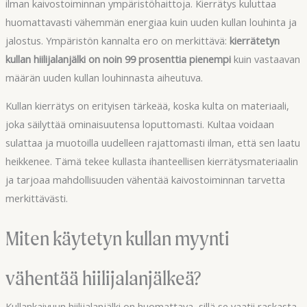
ilman kaivostoiminnan ympäristöhaittoja. Kierrätys kuluttaa
huomattavasti vähemmän energiaa kuin uuden kullan louhinta ja
jalostus. Ympäristön kannalta ero on merkittävä:
kierrätetyn
kullan hiilijalanjälki on noin 99 prosenttia pienempi
kuin vastaavan
määrän uuden kullan louhinnasta aiheutuva.
Kullan kierrätys on erityisen tärkeää, koska kulta on materiaali,
joka säilyttää ominaisuutensa loputtomasti. Kultaa voidaan
sulattaa ja muotoilla uudelleen rajattomasti ilman, että sen laatu
heikkenee. Tämä tekee kullasta ihanteellisen kierrätysmateriaalin
ja tarjoaa mahdollisuuden vähentää kaivostoiminnan tarvetta
merkittävästi.
Miten käytetyn kullan myynti
vähentää hiilijalanjälkeä?
Kullankaivuun hiilijalanjälki on huomattava, sillä se vaatii raskasta