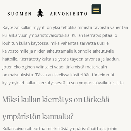
Siirry
sisältöön
Käytetyn kullan myynti on yksi tehokkaimmista tavoista vähentää
kullankaivuun ympäristövaikutuksia. Kullan kierrätys pitää jo
louhitun kullan käytössä, mikä vähentää tarvetta uusille
kaivostoimille ja niiden aiheuttamalle luonnolle aiheutuville
haitoille. Kierrätetty kulta säilyttää täyden arvonsa ja laadun,
joten ekologinen valinta ei vaadi tinkimistä materiaalin
ominaisuuksista. Tässä artikkelissa käsitellään tärkeimmät
kysymykset kullan kierrätyksestä ja sen ympäristövaikutuksista.
Miksi kullan kierrätys on tärkeää
ympäristön kannalta?
Kullankaivuu aiheuttaa merkittäviä ympäristöhaittoja, joihin