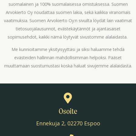
suomalainen ja 100% suomalaisessa omistuksessa. Suomen
Arvokierto Oy noudattaa suomen lakia, sekä kaikkia viranomais
vaatimuksia. Suomen Arvokierto Oy:n sivuilta löydät lain vaatimat
tietosuojalausunnot, evästekäytännöt ja ajantasaiset
sopimusehdot, kaikki nämä löytyvät sivustomme alalaidasta.
Me kunnioitamme yksityisyyttäsi ja siksi haluamme tehdä
evästeiden hallinnan mahdollisimman helpoksi. Pääset
muuttamaan suostumustasi koska haluat sivujemme alalaidasta.
Osoite
Ennekuja 2, 02270 Espoo