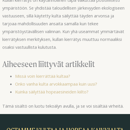
Kullan kierrätys on käytännöllinen tapa vaikuttaa positiivisesti
ympäristöön. Se yhdistää taloudellisen järkevyyden ekologiseen
vastuuseen, sillä käytetty kulta säilyttää täyden arvonsa ja
tarjoaa mahdollisuuden ansaita samalla kun tekee
ympäristöystävällisen valinnan. Kun yhä useammat ymmärtävät
kierrätyksen merkityksen, kullan kierrätys muuttuu normaaliksi
osaksi vastuullista kulutusta.
Aiheeseen liittyvät artikkelit
Missä voin kierrättää kultaa?
Onko vanha kulta arvokkaampaa kuin uusi?
Kuinka säilyttää hopeaesineiden kiilto?
Tämä sisältö on luotu tekoälyn avulla, ja se voi sisältää virheitä.