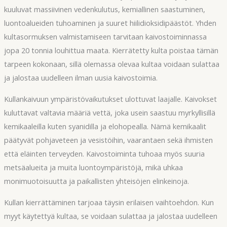
kuuluvat massiivinen vedenkulutus, kemiallinen saastuminen,
luontoalueiden tuhoaminen ja suuret hiilidioksidipäästöt. Yhden
kultasormuksen valmistamiseen tarvitaan kaivostoiminnassa
jopa 20 tonnia louhittua maata. Kierrätetty kulta poistaa tämän
tarpeen kokonaan, sillä olemassa olevaa kultaa voidaan sulattaa
ja jalostaa uudelleen ilman uusia kaivostoimia.
Kullankaivuun ympäristövaikutukset ulottuvat laajalle. Kaivokset
kuluttavat valtavia määriä vettä, joka usein saastuu myrkyllisillä
kemikaaleilla kuten syanidilla ja elohopealla. Nämä kemikaalit
päätyvät pohjaveteen ja vesistöihin, vaarantaen sekä ihmisten
että eläinten terveyden. Kaivostoiminta tuhoaa myös suuria
metsäalueita ja muita luontoympäristöjä, mikä uhkaa
monimuotoisuutta ja paikallisten yhteisöjen elinkeinoja.
Kullan kierrättäminen tarjoaa täysin erilaisen vaihtoehdon. Kun
myyt käytettyä kultaa, se voidaan sulattaa ja jalostaa uudelleen