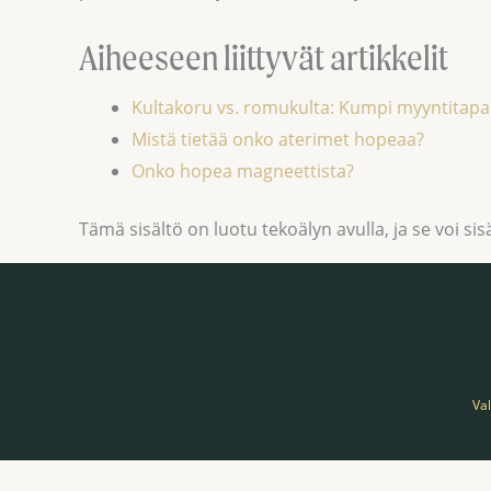
Aiheeseen liittyvät artikkelit
Kultakoru vs. romukulta: Kumpi myyntitap
Mistä tietää onko aterimet hopeaa?
Onko hopea magneettista?
Tämä sisältö on luotu tekoälyn avulla, ja se voi sisä
Va