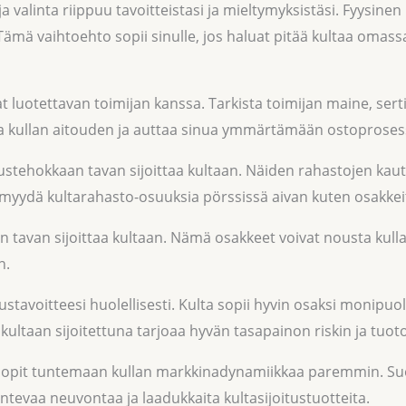
ja valinta riippuu tavoitteistasi ja mieltymyksistäsi. Fyysinen 
ämä vaihtoehto sopii sinulle, jos haluat pitää kultaa omass
at luotettavan toimijan kanssa. Tarkista toimijan maine, sert
kaa kullan aitouden ja auttaa sinua ymmärtämään ostoproses
ustehokkaan tavan sijoittaa kultaan. Näiden rahastojen kaut
ja myydä kultarahasto-osuuksia pörssissä aivan kuten osakkei
n tavan sijoittaa kultaan. Nämä osakkeet voivat nousta ku
n.
oitustavoitteesi huolellisesti. Kulta sopii hyvin osaksi monip
ultaan sijoitettuna tarjoaa hyvän tasapainon riskin ja tuoton
, kun opit tuntemaan kullan markkinadynamiikkaa paremmin. S
ntevaa neuvontaa ja laadukkaita kultasijoitustuotteita.