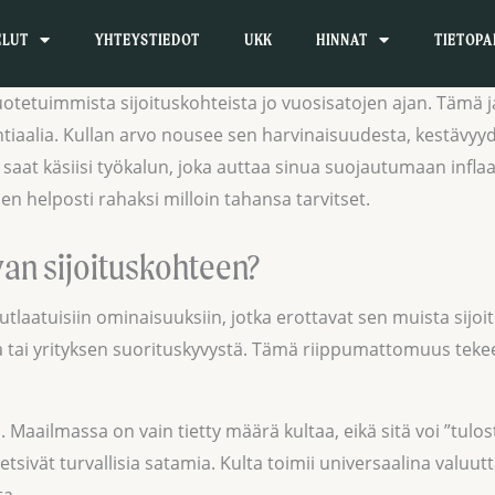
ELUT
YHTEYSTIEDOT
UKK
HINNAT
TIETOPA
tetuimmista sijoituskohteista jo vuosisatojen ajan. Tämä jal
tiaalia. Kullan arvo nousee sen harvinaisuudesta, kestävyyde
, saat käsiisi työkalun, joka auttaa sinua suojautumaan inflaa
sen helposti rahaksi milloin tahansa tarvitset.
van sijoituskohteen?
tlaatuisiin ominaisuuksiin, jotka erottavat sen muista sijo
sta tai yrityksen suorituskyvystä. Tämä riippumattomuus tekee
ä. Maailmassa on vain tietty määrä kultaa, eikä sitä voi ”tul
at etsivät turvallisia satamia. Kulta toimii universaalina valu
ta.