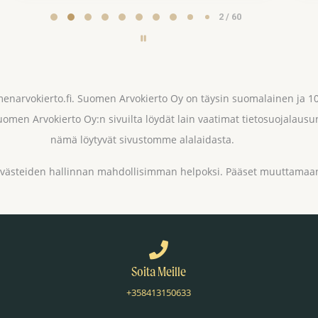
2 / 60
menarvokierto.fi. Suomen Arvokierto Oy on täysin suomalainen ja
omen Arvokierto Oy:n sivuilta löydät lain vaatimat tietosuojalausu
nämä löytyvät sivustomme alalaidasta.
evästeiden hallinnan mahdollisimman helpoksi. Pääset muuttamaan
Soita Meille
+358413150633