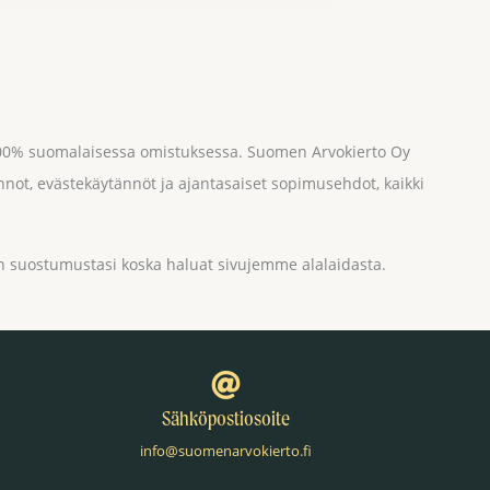
 100% suomalaisessa omistuksessa. Suomen Arvokierto Oy
nnot, evästekäytännöt ja ajantasaiset sopimusehdot, kaikki
 suostumustasi koska haluat sivujemme alalaidasta.
Sähköpostiosoite
info@suomenarvokierto.fi