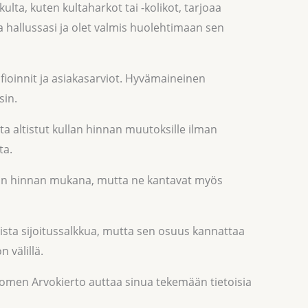
kulta, kuten kultaharkot tai -kolikot, tarjoaa
a hallussasi ja olet valmis huolehtimaan sen
ifioinnit ja asiakasarviot. Hyvämaineinen
sin.
ta altistut kullan hinnan muutoksille ilman
ta.
llan hinnan mukana, mutta ne kantavat myös
uolista sijoitussalkkua, mutta sen osuus kannattaa
 välillä.
uomen Arvokierto auttaa sinua tekemään tietoisia