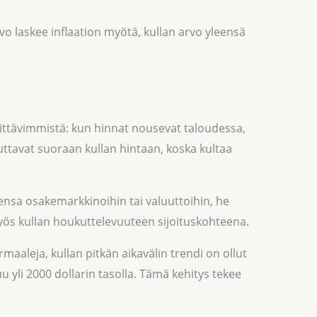
o laskee inflaation myötä, kullan arvo yleensä
rkittävimmistä: kun hinnat nousevat taloudessa,
uttavat suoraan kullan hintaan, koska kultaa
ksensa osakemarkkinoihin tai valuuttoihin, he
yös kullan houkuttelevuuteen sijoituskohteena.
ormaaleja, kullan pitkän aikavälin trendi on ollut
uu yli 2000 dollarin tasolla. Tämä kehitys tekee