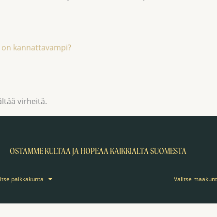
a on kannattavampi?
ltää virheitä.
OSTAMME KULTAA JA HOPEAA KAIKKIALTA SUOMESTA
litse paikkakunta
Valitse maakun