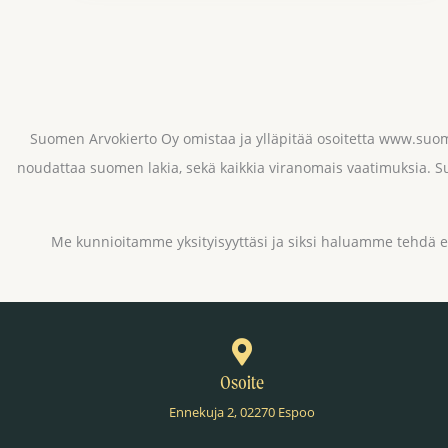
Page
2
of
60
Suomen Arvokierto Oy omistaa ja ylläpitää osoitetta www.suo
noudattaa suomen lakia, sekä kaikkia viranomais vaatimuksia. Su
Me kunnioitamme yksityisyyttäsi ja siksi haluamme tehdä 
Osoite
Ennekuja 2, 02270 Espoo