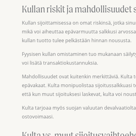
Kullan riskit ja mahdollisuudet
Kullan sijoittamisessa on omat riskinsä, jotka sin
mikä voi aiheuttaa epävarmuutta salkkusi arvossa. 
kullan tuotto tulee pelkästään hinnan noususta.
Fyysisen kullan omistaminen tuo mukanaan säilyty
voi lisätä transaktiokustannuksia.
Mahdollisuudet ovat kuitenkin merkittäviä. Kulta t
epävakaat. Kulta monipuolistaa sijoitussalkkuasi t
että kun muut sijoituksesi laskevat, kulta voi nous
Kulta tarjoaa myös suojan valuutan devalvaatiolta
ostovoimaasi.
Kulta vs. muut sijoitusvaihtoeh