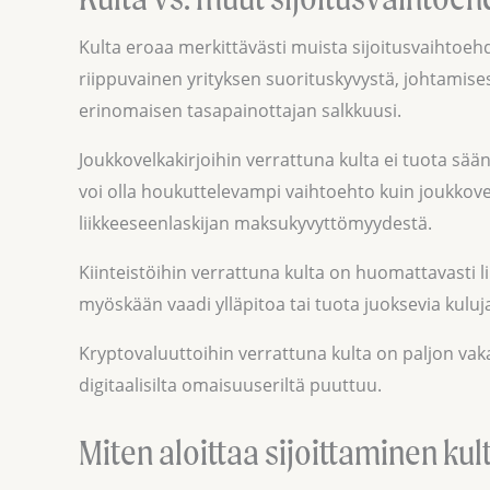
Kulta eroaa merkittävästi muista sijoitusvaihtoehdo
riippuvainen yrityksen suorituskyvystä, johtamise
erinomaisen tasapainottajan salkkuusi.
Joukkovelkakirjoihin verrattuna kulta ei tuota sää
voi olla houkuttelevampi vaihtoehto kuin joukkovelk
liikkeeseenlaskijan maksukyvyttömyydestä.
Kiinteistöihin verrattuna kulta on huomattavasti li
myöskään vaadi ylläpitoa tai tuota juoksevia kuluja,
Kryptovaluuttoihin verrattuna kulta on paljon vaka
digitaalisilta omaisuuseriltä puuttuu.
Miten aloittaa sijoittaminen kul