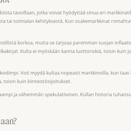
ista tavoillaan, jotka voivat hyödyttää sinua eri markkinatil
sta tai toimialan kehityksestä. Kun osakemarkkinat romahtav
nnöllistä korkoa, mutta se tarjoaa paremman suojan inflaatiol
akirjat. Kulta ei myöskään kanna luottoriskiä, toisin kuin jou
kvidimpi. Voit myydä kultaa nopeasti markkinoilla, kun taas 
 toisin kuin kiinteistösijoitukset.
ampi ja vähemmän spekulatiivinen. Kullan historia tuhansia 
taan?