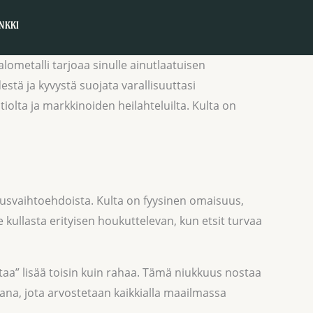
NKKI
ometalli tarjoaa sinulle ainutlaatuisen
stä ja kyvystä suojata varallisuuttasi
tiolta ja markkinoiden heilahteluilta. Kulta on
itusvaihtoehdoista. Kulta on fyysinen omaisuus,
 kullasta erityisen houkuttelevan, kun etsit turvaa
ostaa” lisää toisin kuin rahaa. Tämä niukkuus nostaa
uttana, jota arvostetaan kaikkialla maailmassa