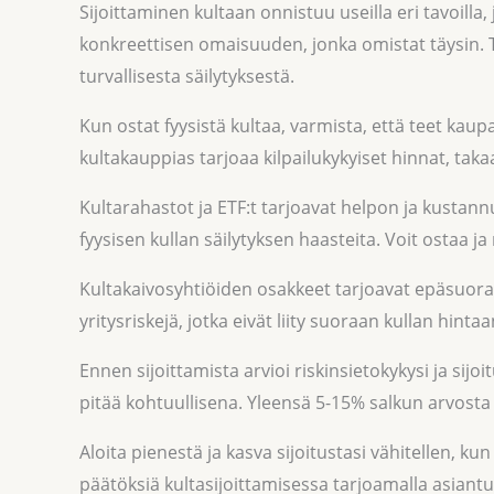
Sijoittaminen kultaan onnistuu useilla eri tavoilla, 
konkreettisen omaisuuden, jonka omistat täysin. T
turvallisesta säilytyksestä.
Kun ostat fyysistä kultaa, varmista, että teet kaup
kultakauppias tarjoaa kilpailukykyiset hinnat, ta
Kultarahastot ja ETF:t tarjoavat helpon ja kustann
fyysisen kullan säilytyksen haasteita. Voit ostaa 
Kultakaivosyhtiöiden osakkeet tarjoavat epäsuora
yritysriskejä, jotka eivät liity suoraan kullan hintaa
Ennen sijoittamista arvioi riskinsietokykysi ja sij
pitää kohtuullisena. Yleensä 5-15% salkun arvosta k
Aloita pienestä ja kasva sijoitustasi vähitellen
päätöksiä kultasijoittamisessa tarjoamalla asiantu