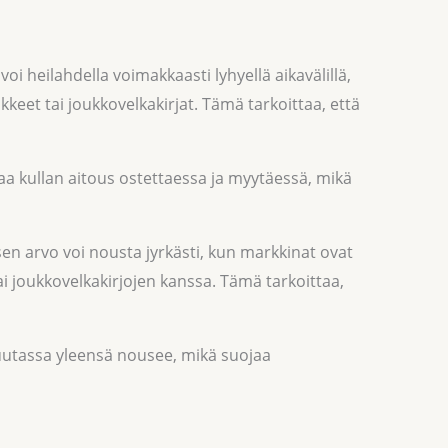
i heilahdella voimakkaasti lyhyellä aikavälillä,
keet tai joukkovelkakirjat. Tämä tarkoittaa, että
a kullan aitous ostettaessa ja myytäessä, mikä
sen arvo voi nousta jyrkästi, kun markkinat ovat
ai joukkovelkakirjojen kanssa. Tämä tarkoittaa,
luutassa yleensä nousee, mikä suojaa