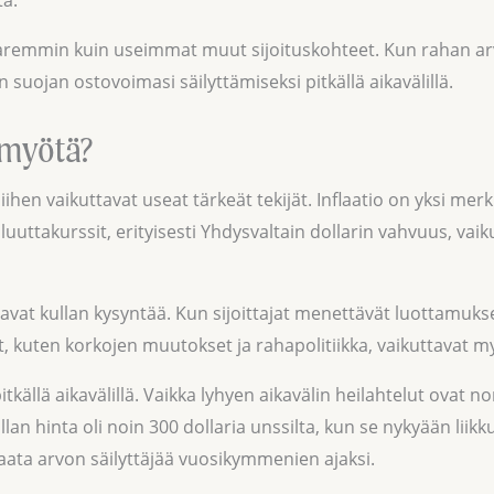
paremmin kuin useimmat muut sijoituskohteet. Kun rahan arv
suojan ostovoimasi säilyttämiseksi pitkällä aikavälillä.
 myötä?
ihen vaikuttavat useat tärkeät tekijät. Inflaatio on yksi me
uttakurssit, erityisesti Yhdysvaltain dollarin vahvuus, vaik
nostavat kullan kysyntää. Kun sijoittajat menettävät luottamu
, kuten korkojen muutokset ja rahapolitiikka, vaikuttavat m
itkällä aikavälillä. Vaikka lyhyen aikavälin heilahtelut ovat n
lan hinta oli noin 300 dollaria unssilta, kun se nykyään liikk
aata arvon säilyttäjää vuosikymmenien ajaksi.