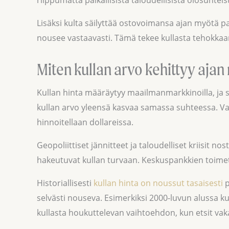
Lisäksi kulta säilyttää ostovoimansa ajan myötä 
nousee vastaavasti. Tämä tekee kullasta tehokkaan 
Miten kullan arvo kehittyy ajan
Kullan hinta määräytyy maailmanmarkkinoilla, ja si
kullan arvo yleensä kasvaa samassa suhteessa. Valu
hinnoitellaan dollareissa.
Geopoliittiset jännitteet ja taloudelliset kriisit 
hakeutuvat kullan turvaan. Keskuspankkien toimet
Historiallisesti
kullan hinta on noussut tasaisesti
p
selvästi nouseva. Esimerkiksi 2000-luvun alussa kul
kullasta houkuttelevan vaihtoehdon, kun etsit vak