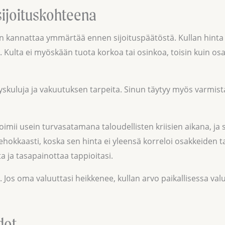
 sijoituskohteena
un kannattaa ymmärtää ennen sijoituspäätöstä. Kullan hinta vo
Kulta ei myöskään tuota korkoa tai osinkoa, toisin kuin osak
skuluja ja vakuutuksen tarpeita. Sinun täytyy myös varmista
oimii usein turvasatamana taloudellisten kriisien aikana, ja 
ehokkaasti, koska sen hinta ei yleensä korreloi osakkeiden t
ta ja tasapainottaa tappioitasi.
. Jos oma valuuttasi heikkenee, kullan arvo paikallisessa va
dot