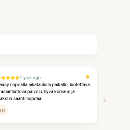
1 year ago
ääsy nopealla aikataululla paikalle, luotettava
Kaikki me
a asiantunteva palvelu, hyvä korvaus ja
ja nopeast
aksun saanti nopeaa.
hienoa pa
Tui
TM
Köy