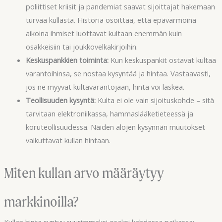
poliittiset kriisit ja pandemiat saavat sijoittajat hakemaan
turvaa kullasta. Historia osoittaa, että epävarmoina
aikoina ihmiset luottavat kultaan enemmän kuin
osakkeisiin tai joukkovelkakirjoihin.
Keskuspankkien toiminta:
Kun keskuspankit ostavat kultaa
varantoihinsa, se nostaa kysyntää ja hintaa. Vastaavasti,
jos ne myyvät kultavarantojaan, hinta voi laskea.
Teollisuuden kysyntä:
Kulta ei ole vain sijoituskohde – sitä
tarvitaan elektroniikassa, hammaslääketieteessä ja
koruteollisuudessa. Näiden alojen kysynnän muutokset
vaikuttavat kullan hintaan.
Miten kullan arvo määräytyy
markkinoilla?
Kullan hinta syntyy suurimmaksi osaksi kahdessa paikassa: