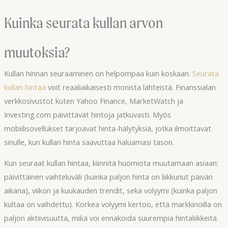
Kuinka seurata kullan arvon
muutoksia?
Kullan hinnan seuraaminen on helpompaa kuin koskaan.
Seurata
kullan hintaa
voit reaaliaikaisesti monista lähteistä. Finanssialan
verkkosivustot kuten Yahoo Finance, MarketWatch ja
Investing.com päivittävät hintoja jatkuvasti. Myös
mobiilisovellukset tarjoavat hinta-hälytyksiä, jotka ilmoittavat
sinulle, kun kullan hinta saavuttaa haluamasi tason.
Kun seuraat kullan hintaa, kiinnitä huomiota muutamaan asiaan:
päivittäinen vaihteluväli (kuinka paljon hinta on liikkunut päivän
aikana), viikon ja kuukauden trendit, sekä volyymi (kuinka paljon
kultaa on vaihdettu). Korkea volyymi kertoo, että markkinoilla on
paljon aktiivisuutta, mikä voi ennakoida suurempia hintaliikkeitä.