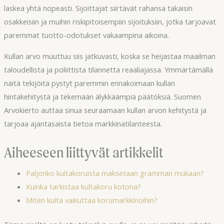
laskea yhtä nopeasti. Sijoittajat siirtävät rahansa takaisin
osakkeisiin ja muihin riskipitoisempiin sijoituksiin, jotka tarjoavat
paremmat tuotto-odotukset vakaampina aikoina.
Kullan arvo muuttuu siis jatkuvasti, koska se heijastaa maailman
taloudellista ja poliittista tilannetta reaaliajassa. Ymmärtämällä
näitä tekijöitä pystyt paremmin ennakoimaan kullan
hintakehitystä ja tekemään älykkäämpiä päätöksiä. Suomen
Arvokierto auttaa sinua seuraamaan kullan arvon kehitystä ja
tarjoaa ajantasaista tietoa markkinatilanteesta.
Aiheeseen liittyvät artikkelit
Paljonko kultakoruista maksetaan gramman mukaan?
Kuinka tarkistaa kultakoru kotona?
Miten kulta vaikuttaa korumarkkinoihin?