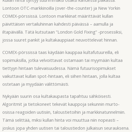
Lontoon OTC-markkinoilla (over-the-counter) ja New Yorkin
COMEX-pörssissä. Lontoon markkinat määrittävät kullan
päivittäisen vertailuhinnan kahdesti päivässä – aamulla ja
iltapäivällä. Tätä kutsutaan ”London Gold Fixing” -prosessiksi,
jossa suuret pankit ja kultakauppiaat neuvottelevat hinnan.
COMEX-pörssissä taas käydään kauppaa kultafutuureilla, eli
sopimuksilla, jotka velvoittavat ostamaan tai myymään kultaa
tiettyyn hintaan tulevaisuudessa. Nämä futuurisopimukset
vaikuttavat kullan spot-hintaan, eli siihen hintaan, jolla kultaa
ostetaan ja myydään välittömästi.
Nykyään suurin osa kultakaupasta tapahtuu sähköisesti.
Algoritmit ja tietokoneet tekevät kauppoja sekunnin murto-
osissa reagoiden uutisiin, taloustietoihin ja markkinatunnelmiin.
Tämä selittää, miksi kullan hinta voi muuttua niin nopeasti –
joskus jopa yhden uutisen tai taloustiedon julkaisun seurauksena.