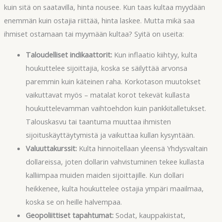
kuin sitä on saatavilla, hinta nousee. Kun taas kultaa myydään
enemmän kuin ostajia riittää, hinta laskee. Mutta mikä saa
ihmiset ostamaan tai myymään kultaa? Syitä on useita:
Taloudelliset indikaattorit:
Kun inflaatio kiihtyy, kulta
houkuttelee sijoittajia, koska se säilyttää arvonsa
paremmin kuin käteinen raha. Korkotason muutokset
vaikuttavat myös – matalat korot tekevät kullasta
houkuttelevamman vaihtoehdon kuin pankkitalletukset.
Talouskasvu tai taantuma muuttaa ihmisten
sijoituskäyttäytymistä ja vaikuttaa kullan kysyntään.
Valuuttakurssit:
Kulta hinnoitellaan yleensä Yhdysvaltain
dollareissa, joten dollarin vahvistuminen tekee kullasta
kalliimpaa muiden maiden sijoittajille. Kun dollari
heikkenee, kulta houkuttelee ostajia ympäri maailmaa,
koska se on heille halvempaa.
Geopoliittiset tapahtumat:
Sodat, kauppakiistat,