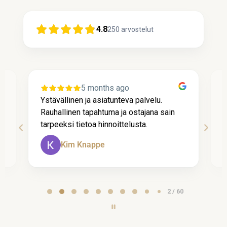
4.8
250
arvostelut
5 months ago
Ystävällinen ja asiatunteva palvelu.
P
Rauhallinen tapahtuma ja ostajana sain
l
tarpeeksi tietoa hinnoittelusta.
k
Kim Knappe
Page
2 / 60
2
of
60