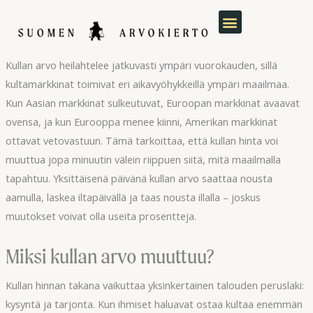
Siirry
sisältöön
Kullan arvo heilahtelee jatkuvasti ympäri vuorokauden, sillä
kultamarkkinat toimivat eri aikavyöhykkeillä ympäri maailmaa.
Kun Aasian markkinat sulkeutuvat, Euroopan markkinat avaavat
ovensa, ja kun Eurooppa menee kiinni, Amerikan markkinat
ottavat vetovastuun. Tämä tarkoittaa, että kullan hinta voi
muuttua jopa minuutin välein riippuen siitä, mitä maailmalla
tapahtuu. Yksittäisenä päivänä kullan arvo saattaa nousta
aamulla, laskea iltapäivällä ja taas nousta illalla – joskus
muutokset voivat olla useita prosentteja.
Miksi kullan arvo muuttuu?
Kullan hinnan takana vaikuttaa yksinkertainen talouden peruslaki:
kysyntä ja tarjonta. Kun ihmiset haluavat ostaa kultaa enemmän