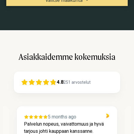
Asiakkaidemme kokemuksia
4.8
251
arvostelut
5 months ago
Palvelun nopeus, vaivattomuus ja hyvä
P
tarjous johti kauppaan kanssanne.
l