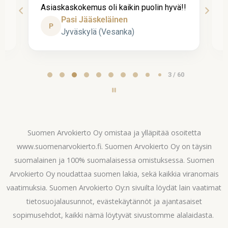
Asiaskaskokemus oli kaikin puolin hyvä!!
k
Pasi Jääskeläinen
P
Jyväskylä (Vesanka)
Page
3 / 60
3
of
60
Suomen Arvokierto Oy omistaa ja ylläpitää osoitetta
www.suomenarvokierto.fi. Suomen Arvokierto Oy on täysin
suomalainen ja 100% suomalaisessa omistuksessa. Suomen
Arvokierto Oy noudattaa suomen lakia, sekä kaikkia viranomais
vaatimuksia. Suomen Arvokierto Oy:n sivuilta löydät lain vaatimat
tietosuojalausunnot, evästekäytännöt ja ajantasaiset
sopimusehdot, kaikki nämä löytyvät sivustomme alalaidasta.