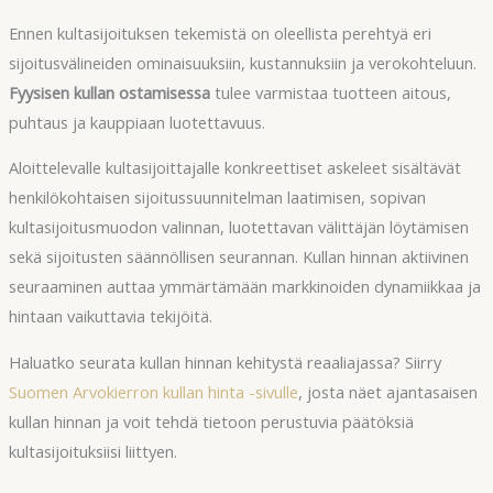
Ennen kultasijoituksen tekemistä on oleellista perehtyä eri
sijoitusvälineiden ominaisuuksiin, kustannuksiin ja verokohteluun.
Fyysisen kullan ostamisessa
tulee varmistaa tuotteen aitous,
puhtaus ja kauppiaan luotettavuus.
Aloittelevalle kultasijoittajalle konkreettiset askeleet sisältävät
henkilökohtaisen sijoitussuunnitelman laatimisen, sopivan
kultasijoitusmuodon valinnan, luotettavan välittäjän löytämisen
sekä sijoitusten säännöllisen seurannan. Kullan hinnan aktiivinen
seuraaminen auttaa ymmärtämään markkinoiden dynamiikkaa ja
hintaan vaikuttavia tekijöitä.
Haluatko seurata kullan hinnan kehitystä reaaliajassa? Siirry
Suomen Arvokierron kullan hinta -sivulle
, josta näet ajantasaisen
kullan hinnan ja voit tehdä tietoon perustuvia päätöksiä
kultasijoituksiisi liittyen.