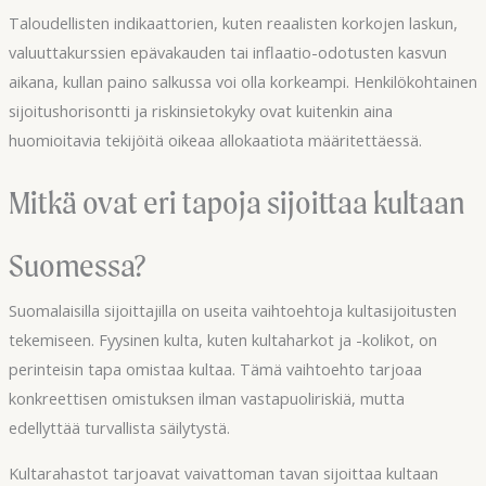
Taloudellisten indikaattorien, kuten reaalisten korkojen laskun,
valuuttakurssien epävakauden tai inflaatio-odotusten kasvun
aikana, kullan paino salkussa voi olla korkeampi. Henkilökohtainen
sijoitushorisontti ja riskinsietokyky ovat kuitenkin aina
huomioitavia tekijöitä oikeaa allokaatiota määritettäessä.
Mitkä ovat eri tapoja sijoittaa kultaan
Suomessa?
Suomalaisilla sijoittajilla on useita vaihtoehtoja kultasijoitusten
tekemiseen. Fyysinen kulta, kuten kultaharkot ja -kolikot, on
perinteisin tapa omistaa kultaa. Tämä vaihtoehto tarjoaa
konkreettisen omistuksen ilman vastapuoliriskiä, mutta
edellyttää turvallista säilytystä.
Kultarahastot tarjoavat vaivattoman tavan sijoittaa kultaan