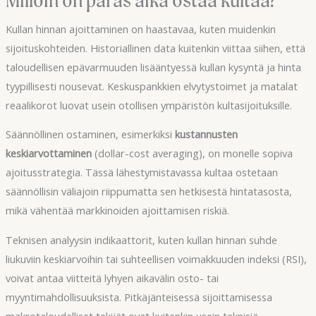
Kullan hinnan ajoittaminen on haastavaa, kuten muidenkin
sijoituskohteiden. Historiallinen data kuitenkin viittaa siihen, että
taloudellisen epävarmuuden lisääntyessä kullan kysyntä ja hinta
tyypillisesti nousevat. Keskuspankkien elvytystoimet ja matalat
reaalikorot luovat usein otollisen ympäristön kultasijoituksille.
Säännöllinen ostaminen, esimerkiksi
kustannusten
keskiarvottaminen
(dollar-cost averaging), on monelle sopiva
ajoitusstrategia. Tässä lähestymistavassa kultaa ostetaan
säännöllisin väliajoin riippumatta sen hetkisestä hintatasosta,
mikä vähentää markkinoiden ajoittamisen riskiä.
Teknisen analyysin indikaattorit, kuten kullan hinnan suhde
liukuviin keskiarvoihin tai suhteellisen voimakkuuden indeksi (RSI),
voivat antaa viitteitä lyhyen aikavälin osto- tai
myyntimahdollisuuksista. Pitkäjänteisessä sijoittamisessa
makrotaloudelliset tekijät ovat kuitenkin usein teknisiä