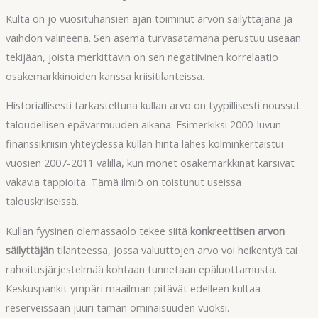
Kulta on jo vuosituhansien ajan toiminut arvon säilyttäjänä ja
vaihdon välineenä. Sen asema turvasatamana perustuu useaan
tekijään, joista merkittävin on sen negatiivinen korrelaatio
osakemarkkinoiden kanssa kriisitilanteissa.
Historiallisesti tarkasteltuna kullan arvo on tyypillisesti noussut
taloudellisen epävarmuuden aikana. Esimerkiksi 2000-luvun
finanssikriisin yhteydessä kullan hinta lähes kolminkertaistui
vuosien 2007-2011 välillä, kun monet osakemarkkinat kärsivät
vakavia tappioita. Tämä ilmiö on toistunut useissa
talouskriiseissä.
Kullan fyysinen olemassaolo tekee siitä
konkreettisen arvon
säilyttäjän
tilanteessa, jossa valuuttojen arvo voi heikentyä tai
rahoitusjärjestelmää kohtaan tunnetaan epäluottamusta.
Keskuspankit ympäri maailman pitävät edelleen kultaa
reserveissään juuri tämän ominaisuuden vuoksi.