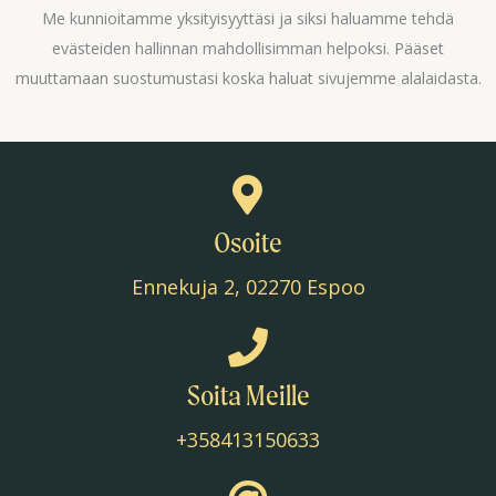
Me kunnioitamme yksityisyyttäsi ja siksi haluamme tehdä
evästeiden hallinnan mahdollisimman helpoksi. Pääset
muuttamaan suostumustasi koska haluat sivujemme alalaidasta.
Osoite
Ennekuja 2, 02270 Espoo
Soita Meille
+358413150633