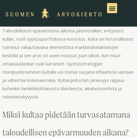
Siirry
sisältöön
Taloudellisesti epävarmoina aikoina jalometallien, erityisesti
kullan, rooli sijoitusportfoliossa korostuu. Kulta on historiallisesti
toiminut vakauttavana elementtinä markkinaheilahtelujen
keskellä ja sen arvo on usein noussut juuri silloin, kun muut
omaisuusluokat ovat kärsineet. Sijoitusstrategian
monipuolistaminen kultalla voi toimia suojana inflaatiota vastaan
ja vähentää kokonaisriskiä. Kultasijoitusten järkevyys riippuu
kuitenkin henkilökohtaisesta tilanteesta, aikahorisontista ja
riskinsietokyvystä.
Miksi kultaa pidetään turvasatamana
taloudellisen epävarmuuden aikana?