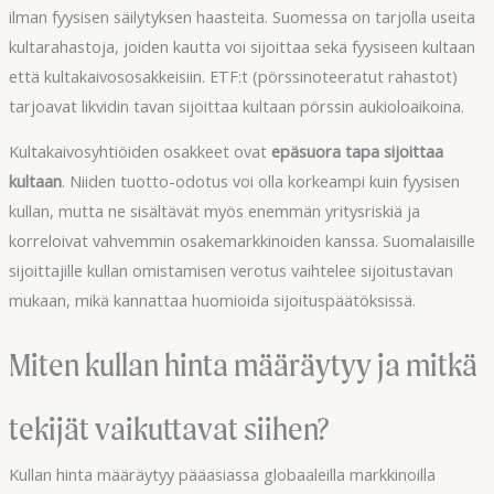
ilman fyysisen säilytyksen haasteita. Suomessa on tarjolla useita
kultarahastoja, joiden kautta voi sijoittaa sekä fyysiseen kultaan
että kultakaivososakkeisiin. ETF:t (pörssinoteeratut rahastot)
tarjoavat likvidin tavan sijoittaa kultaan pörssin aukioloaikoina.
Kultakaivosyhtiöiden osakkeet ovat
epäsuora tapa sijoittaa
kultaan
. Niiden tuotto-odotus voi olla korkeampi kuin fyysisen
kullan, mutta ne sisältävät myös enemmän yritysriskiä ja
korreloivat vahvemmin osakemarkkinoiden kanssa. Suomalaisille
sijoittajille kullan omistamisen verotus vaihtelee sijoitustavan
mukaan, mikä kannattaa huomioida sijoituspäätöksissä.
Miten kullan hinta määräytyy ja mitkä
tekijät vaikuttavat siihen?
Kullan hinta määräytyy pääasiassa globaaleilla markkinoilla