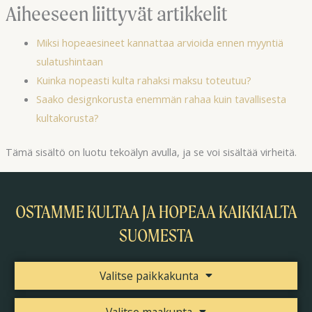
Aiheeseen liittyvät artikkelit
Miksi hopeaesineet kannattaa arvioida ennen myyntiä
sulatushintaan
Kuinka nopeasti kulta rahaksi maksu toteutuu?
Saako designkorusta enemmän rahaa kuin tavallisesta
kultakorusta?
Tämä sisältö on luotu tekoälyn avulla, ja se voi sisältää virheitä.
OSTAMME KULTAA JA HOPEAA KAIKKIALTA
SUOMESTA
Valitse paikkakunta
Valitse maakunta