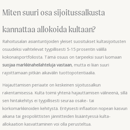
Miten suuri osa sijoitussalkusta
kannattaa allokoida kultaan?
Rahoitusalan asiantuntijoiden yleiset suositukset kultasijoitusten
osuudeksi vaihtelevat tyypillisesti 5-15 prosentin välillä
kokonaisportfoliosta. Tämä osuus on tarpeeksi suuri luomaan
suojaa markkinaheilahteluja vastaan
, mutta ei liian suuri
rajoittamaan pitkän aikavälin tuottopotentiaalia.
Hajauttamisen periaate on keskeinen sijoitussalkun
rakentamisessa. Kulta toimii yhtenä hajauttamisen välineenä, sillä
sen hintakehitys ei tyypillisesti seuraa osake- tai
korkomarkkinoiden kehitystä. Erityisesti inflaation nopean kasvun
aikana tai geopoliittisten jännitteiden lisääntyessä kulta-
allokaation kasvattaminen voi olla perusteltua.