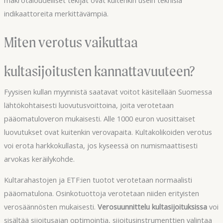
indikaattoreita merkittävämpiä.
Miten verotus vaikuttaa
kultasijoitusten kannattavuuteen?
Fyysisen kullan myynnistä saatavat voitot käsitellään Suomessa
lähtökohtaisesti luovutusvoittoina, joita verotetaan
pääomatuloveron mukaisesti. Alle 1000 euron vuosittaiset
luovutukset ovat kuitenkin verovapaita. Kultakolikoiden verotus
voi erota harkkokullasta, jos kyseessä on numismaattisesti
arvokas keräilykohde.
Kultarahastojen ja ETF:ien tuotot verotetaan normaalisti
pääomatulona. Osinkotuottoja verotetaan niiden erityisten
verosäännösten mukaisesti.
Verosuunnittelu kultasijoituksissa
voi
sisältää sijoitusajan optimointia, sijoitusinstrumenttien valintaa