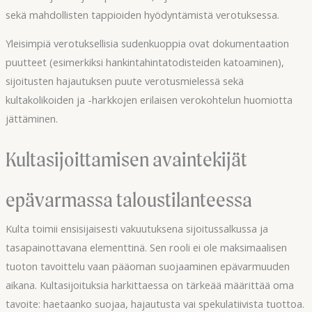
sekä mahdollisten tappioiden hyödyntämistä verotuksessa.
Yleisimpiä verotuksellisia sudenkuoppia ovat dokumentaation
puutteet (esimerkiksi hankintahintatodisteiden katoaminen),
sijoitusten hajautuksen puute verotusmielessä sekä
kultakolikoiden ja -harkkojen erilaisen verokohtelun huomiotta
jättäminen.
Kultasijoittamisen avaintekijät
epävarmassa taloustilanteessa
Kulta toimii ensisijaisesti vakuutuksena sijoitussalkussa ja
tasapainottavana elementtinä. Sen rooli ei ole maksimaalisen
tuoton tavoittelu vaan pääoman suojaaminen epävarmuuden
aikana. Kultasijoituksia harkittaessa on tärkeää määrittää oma
tavoite: haetaanko suojaa, hajautusta vai spekulatiivista tuottoa.