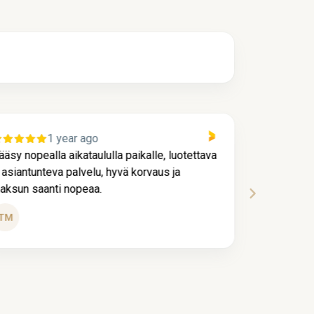
1 year ago
ääsy nopealla aikataululla paikalle, luotettava
Kaikki me
a asiantunteva palvelu, hyvä korvaus ja
ja nopeast
aksun saanti nopeaa.
hienoa pa
Tui
TM
Köy