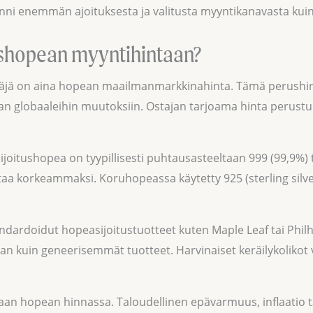
nni enemmän ajoituksesta ja valitusta myyntikanavasta kui
tushopean myyntihintaan?
äjä on aina hopean maailmanmarkkinahinta. Tämä perushinta
kan globaaleihin muutoksiin. Ostajan tarjoama hinta perust
joitushopea on tyypillisesti puhtausasteeltaan 999 (99,9%) 
a korkeammaksi. Koruhopeassa käytetty 925 (sterling silv
ardoidut hopeasijoitustuotteet kuten Maple Leaf tai Philh
kuin geneerisemmät tuotteet. Harvinaiset keräilykolikot v
aan hopean hinnassa. Taloudellinen epävarmuus, inflaatio 