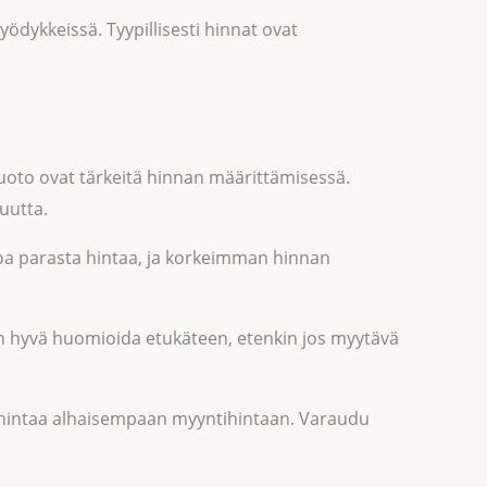
dykkeissä. Tyypillisesti hinnat ovat
uoto ovat tärkeitä hinnan määrittämisessä.
uutta.
joa parasta hintaa, ja korkeimman hinnan
 on hyvä huomioida etukäteen, etenkin jos myytävä
inahintaa alhaisempaan myyntihintaan. Varaudu