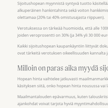
Sijoitushopean myynnistä syntyvä tuotto käsitell
alkuperäinen hankintahinta sekä voiton hankkimise
olettamaa (20% tai 40% omistusajasta riippuen).
Verotuksessa on tärkeää huomioida, että alle 1000
joiden veroprosentti on 30% (ja 34% yli 30 000 eur
Kaikki sijoitushopean kaupankäyntiin liittyvät doku
ovat tärkeitä verotuksen oikeellisuuden kannalta
Milloin on paras aika myydä si
Hopean hinta vaihtelee jatkuvasti maailmanmarkki
käsityksen siitä, onko hopean hinta nousussa va
Maailmantalouden epävarmuus, kuten talouskriisit, in
ajankohdat voivat tarjota hyviä myyntimahdollisuu