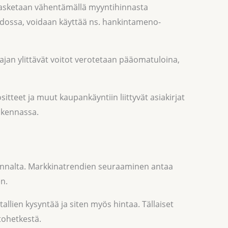
 lasketaan vähentämällä myyntihinnasta
iedossa, voidaan käyttää ns. hankintameno-
ajan ylittävät voitot verotetaan pääomatuloina,
sitteet ja muut kaupankäyntiin liittyvät asiakirjat
skennassa.
kannalta. Markkinatrendien seuraaminen antaa
n.
tallien kysyntää ja siten myös hintaa. Tällaiset
tohetkestä.