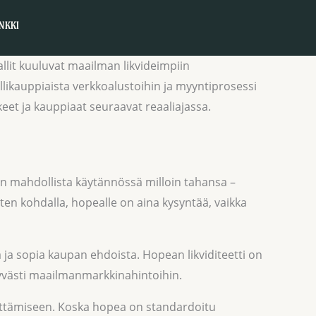
NKKI
llit kuuluvat maailman likvideimpiin
allikauppiaista verkkoalustoihin ja myyntiprosessi
et ja kauppiaat seuraavat reaaliajassa.
 on mahdollista käytännössä milloin tahansa –
ten kohdalla, hopealle on aina kysyntää, vaikka
a ja sopia kaupan ehdoista. Hopean likviditeetti on
kyvästi maailmanmarkkinahintoihin.
ättämiseen. Koska hopea on standardoitu