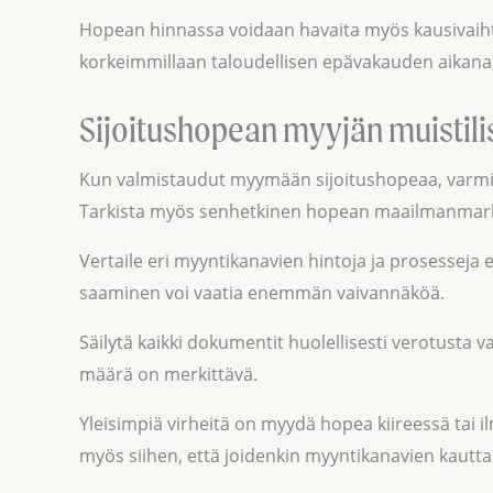
Hopean hinnassa voidaan havaita myös kausivaihte
korkeimmillaan taloudellisen epävakauden aikana,
Sijoitushopean myyjän muistili
Kun valmistaudut myymään sijoitushopeaa, varmist
Tarkista myös senhetkinen hopean maailmanmarkkin
Vertaile eri myyntikanavien hintoja ja prosesseja
saaminen voi vaatia enemmän vaivannäköä.
Säilytä kaikki dokumentit huolellisesti verotusta
määrä on merkittävä.
Yleisimpiä virheitä on myydä hopea kiireessä tai
myös siihen, että joidenkin myyntikanavien kautt