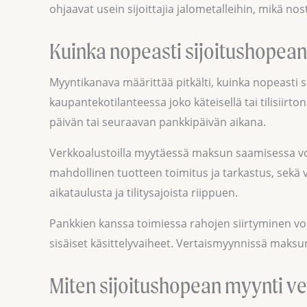
ohjaavat usein sijoittajia jalometalleihin, mikä n
Kuinka nopeasti sijoitushopean
Myyntikanava määrittää pitkälti, kuinka nopeasti
kaupantekotilanteessa joko käteisellä tai tilisiirto
päivän tai seuraavan pankkipäivän aikana.
Verkkoalustoilla myytäessä maksun saamisessa voi 
mahdollinen tuotteen toimitus ja tarkastus, sek
aikataulusta ja tilitysajoista riippuen.
Pankkien kanssa toimiessa rahojen siirtyminen voi
sisäiset käsittelyvaiheet. Vertaismyynnissä maksun
Miten sijoitushopean myynti v