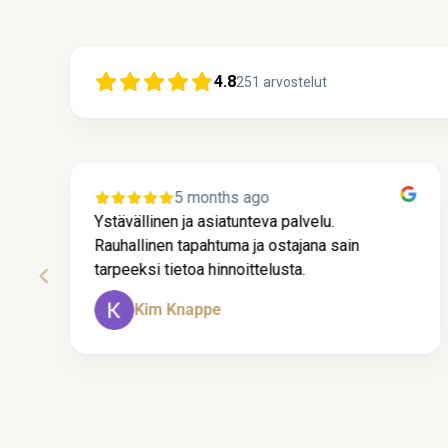
4.8
251
arvostelut
5 months ago
Ystävällinen ja asiatunteva palvelu.
Rauhallinen tapahtuma ja ostajana sain
tarpeeksi tietoa hinnoittelusta.
Kim Knappe
Page
2
of