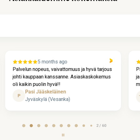
5 months ago
Palvelun nopeus, vaivattomuus ja hyvä tarjous
P
johti kauppaan kanssanne. Asiaskaskokemus
j
oli kaikin puolin hyvä!!
m
Pasi Jääskeläinen
P
Jyväskylä (Vesanka)
2 / 60