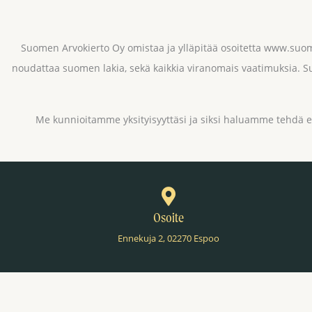
60
Suomen Arvokierto Oy omistaa ja ylläpitää osoitetta www.suo
noudattaa suomen lakia, sekä kaikkia viranomais vaatimuksia. Su
Me kunnioitamme yksityisyyttäsi ja siksi haluamme tehdä 
Osoite
Ennekuja 2, 02270 Espoo