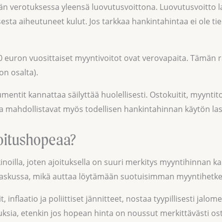
ään verotuksessa yleensä luovutusvoittona. Luovutusvoitto
sta aiheutuneet kulut. Jos tarkkaa hankintahintaa ei ole t
 euron vuosittaiset myyntivoitot ovat verovapaita. Tämän r
on osalta).
mentit kannattaa säilyttää huolellisesti. Ostokuitit, myyntito
 ja mahdollistavat myös todellisen hankintahinnan käytön la
joitushopeaa?
noilla, joten ajoituksella on suuri merkitys myyntihinnan 
i laskussa, mikä auttaa löytämään suotuisimman myyntihetke
flaatio ja poliittiset jännitteet, nostaa tyypillisesti jalome
ksia, etenkin jos hopean hinta on noussut merkittävästi os