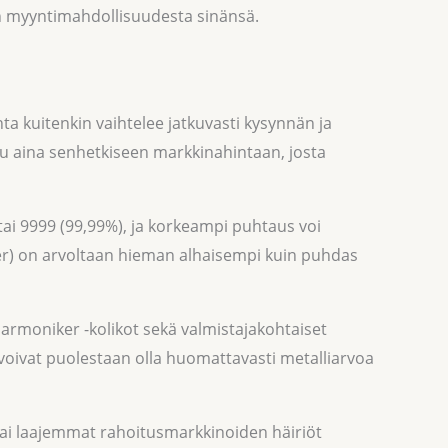
n myyntimahdollisuudesta sinänsä.
 kuitenkin vaihtelee jatkuvasti kysynnän ja
uu aina senhetkiseen markkinahintaan, josta
tai 9999 (99,99%), ja korkeampi puhtaus voi
er) on arvoltaan hieman alhaisempi kuin puhdas
armoniker -kolikot sekä valmistajakohtaiset
oivat puolestaan olla huomattavasti metalliarvoa
tai laajemmat rahoitusmarkkinoiden häiriöt