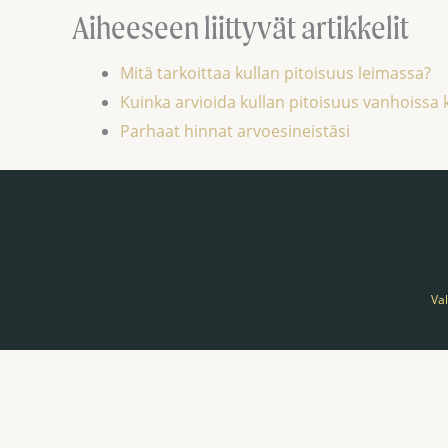
Aiheeseen liittyvät artikkelit
Mitä tarkoittaa kullan pitoisuus leimassa?
Kuinka arvioida kullan pitoisuus vanhoissa 
Parhaat hinnat arvoesineistäsi
Va