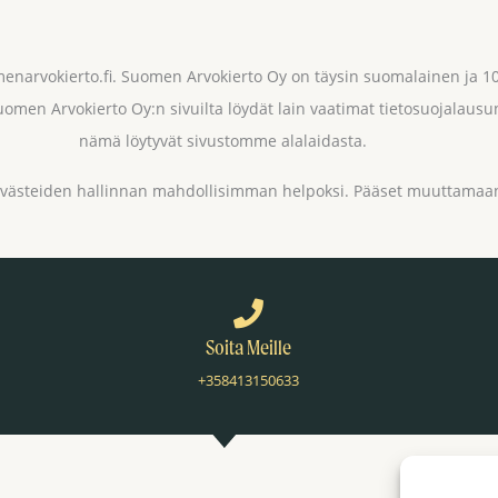
menarvokierto.fi. Suomen Arvokierto Oy on täysin suomalainen ja
omen Arvokierto Oy:n sivuilta löydät lain vaatimat tietosuojalausu
nämä löytyvät sivustomme alalaidasta.
evästeiden hallinnan mahdollisimman helpoksi. Pääset muuttamaan
Soita Meille
+358413150633