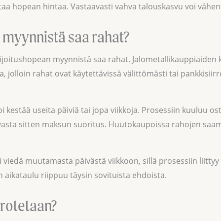
ostaa hopean hintaa. Vastaavasti vahva talouskasvu voi vähe
 myynnistä saa rahat?
 sijoitushopean myynnistä saa rahat. Jalometallikauppiaiden
na, jolloin rahat ovat käytettävissä välittömästi tai pankkisii
kestää useita päiviä tai jopa viikkoja. Prosessiin kuuluu o
ä vasta sitten maksun suoritus. Huutokaupoissa rahojen saa
 viedä muutamasta päivästä viikkoon, sillä prosessiin liitt
 aikataulu riippuu täysin sovituista ehdoista.
erotetaan?