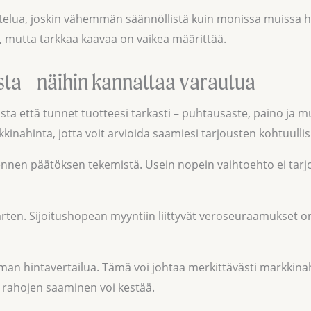
lua, joskin vähemmän säännöllistä kuin monissa muissa hyö
 mutta tarkkaa kaavaa on vaikea määrittää.
sta – näihin kannattaa varautua
a että tunnet tuotteesi tarkasti – puhtausaste, paino ja m
ahinta, jotta voit arvioida saamiesi tarjousten kohtuullis
 ennen päätöksen tekemistä. Usein nopein vaihtoehto ei tar
 varten. Sijoitushopean myyntiin liittyvät veroseuraamukset
 ilman hintavertailua. Tämä voi johtaa merkittävästi markk
a rahojen saaminen voi kestää.