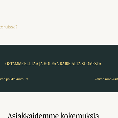
koruissa?
OSTAMME KULTAA JA HOPEAA KAIKKIALTA SUOMESTA
litse paikkakunta
Valitse maakun
Asiakkaidemme kokemuksia