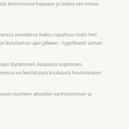
ntää kiinnostusta hopeaan ja laskea sen hintaa.
 kanssa asioidessa maksu tapahtuu usein heti
rron kuluttaman ajan jälkeen – tyypillisesti saman
stajan löytäminen, kaupasta sopiminen,
misessa voi kestää jopa kuukausia huutokaupan
yy usein tuotteen aitouden varmistaminen ja