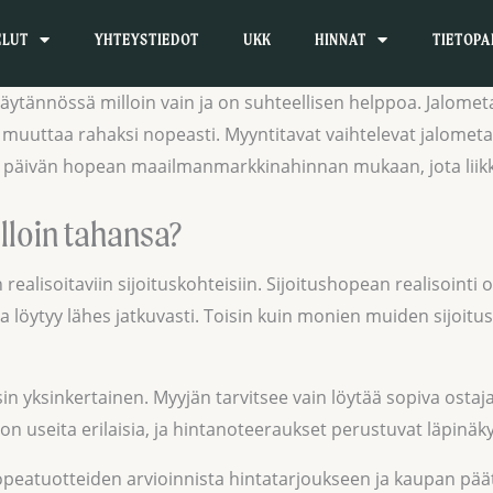
ELUT
YHTEYSTIEDOT
UKK
HINNAT
TIETOPA
tännössä milloin vain ja on suhteellisen helppoa. Jalometa
an muuttaa rahaksi nopeasti. Myyntitavat vaihtelevat jalomet
 päivän hopean maailmanmarkkinahinnan mukaan, jota liikke
lloin tahansa?
alisoitaviin sijoituskohteisiin. Sijoitushopean realisointi
 löytyy lähes jatkuvasti. Toisin kuin monien muiden sijoitus
sin yksinkertainen. Myyjän tarvitsee vain löytää sopiva ostaj
on useita erilaisia, ja hintanoteeraukset perustuvat läpinä
peatuotteiden arvioinnista hintatarjoukseen ja kaupan pä