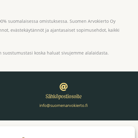
 100% suomalaisessa omistuksessa. Suomen Arvokierto Oy
nnot, evästekäytännöt ja ajantasaiset sopimusehdot, kaikki
 suostumustasi koska haluat sivujemme alalaidasta.
Sähköpostiosoite
info@suomenarvokierto.fi