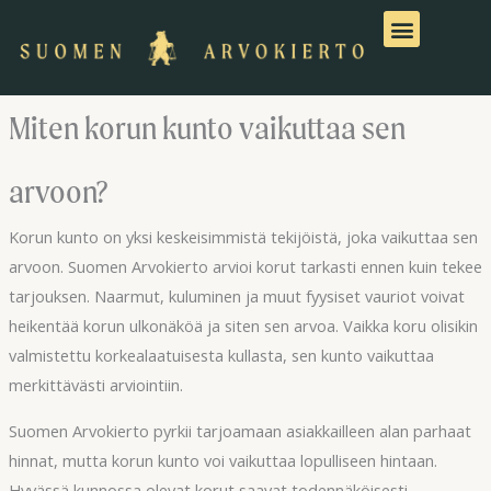
Siirry
sisältöön
Miten korun kunto vaikuttaa sen
arvoon?
Korun kunto on yksi keskeisimmistä tekijöistä, joka vaikuttaa sen
arvoon. Suomen Arvokierto arvioi korut tarkasti ennen kuin tekee
tarjouksen. Naarmut, kuluminen ja muut fyysiset vauriot voivat
heikentää korun ulkonäköä ja siten sen arvoa. Vaikka koru olisikin
valmistettu korkealaatuisesta kullasta, sen kunto vaikuttaa
merkittävästi arviointiin.
Suomen Arvokierto pyrkii tarjoamaan asiakkailleen alan parhaat
hinnat, mutta korun kunto voi vaikuttaa lopulliseen hintaan.
Hyvässä kunnossa olevat korut saavat todennäköisesti