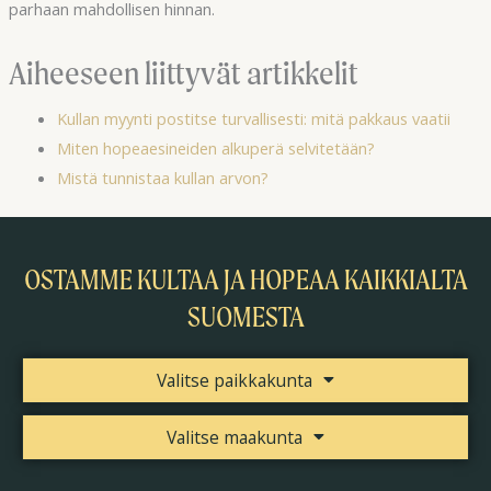
parhaan mahdollisen hinnan.
Aiheeseen liittyvät artikkelit
Kullan myynti postitse turvallisesti: mitä pakkaus vaatii
Miten hopeaesineiden alkuperä selvitetään?
Mistä tunnistaa kullan arvon?
OSTAMME KULTAA JA HOPEAA KAIKKIALTA
SUOMESTA
Valitse paikkakunta
Valitse maakunta