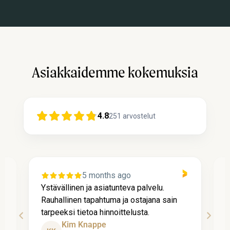
Asiakkaidemme kokemuksia
4.8
251
arvostelut
5 months ago
i
Ystävällinen ja asiatunteva palvelu.
Y
Rauhallinen tapahtuma ja ostajana sain
R
tarpeeksi tietoa hinnoittelusta.
t
Kim Knappe