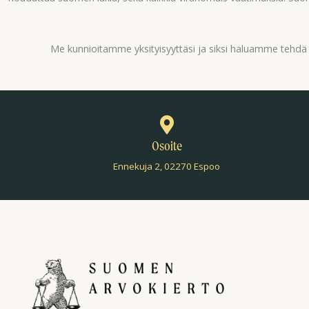
Me kunnioitamme yksityisyyttäsi ja siksi haluamme tehd
Osoite
Ennekuja 2, 02270 Espoo