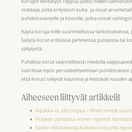
Korujen kestävyys riippuu paitsi niiden valmistus
vinkkejä, jotta erityisesti kulta- ja muut arvometal
puhdistusaineille ja kloorille, jotka voivat vahingo
Käytä koruja niille suunnitellussa tarkoituksessa, 
Säilytä korut erillisissä pehmeissä pusseissa tai
säilytystä.
Puhdista korut säännöllisesti miedolla saippuavede
suorittaa myös perusteellisemman puhdistuksen ja t
että korusi säilyvät kauniina ja kestävät vuosien a
Aiheeseen liittyvät artikkelit
Alpakka vs. aito hopea – Miten erotat uus
Hopean puhdistus ennen myyntiä: Kannatt
Saako rikkinäisestä kultakorusta yhtä hyvä