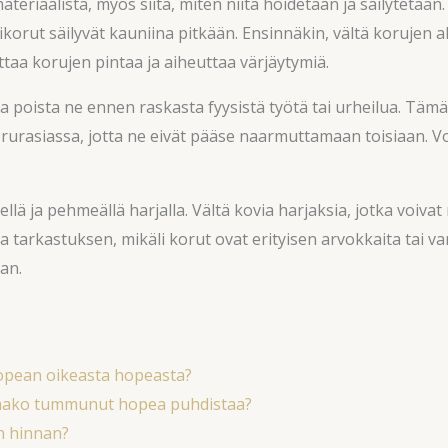
materiaalista, myös siitä, miten niitä hoidetaan ja säilytet
likorut säilyvät kauniina pitkään. Ensinnäkin, vältä korujen al
ittaa korujen pintaa ja aiheuttaa värjäytymiä.
ja poista ne ennen raskasta fyysistä työtä tai urheilua. Tämä 
 korurasiassa, jotta ne eivät pääse naarmuttamaan toisiaan.
llä ja pehmeällä harjalla. Vältä kovia harjaksia, jotka voiv
arkastuksen, mikäli korut ovat erityisen arvokkaita tai vanho
jan.
hopean oikeasta hopeasta?
aako tummunut hopea puhdistaa?
n hinnan?