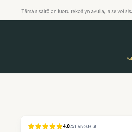
Tämä sisältö on luotu tekoälyn avulla, ja se voi sisä
Val
4.8
251
arvostelut