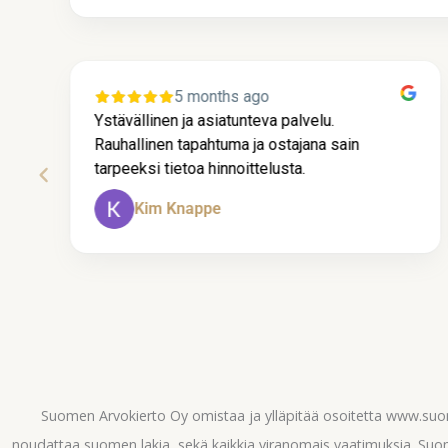
5 months ago
Ystävällinen ja asiatunteva palvelu.
Rauhallinen tapahtuma ja ostajana sain
tarpeeksi tietoa hinnoittelusta.
Kim Knappe
Page
2
of
60
Suomen Arvokierto Oy omistaa ja ylläpitää osoitetta www.su
noudattaa suomen lakia, sekä kaikkia viranomais vaatimuksia. Suom