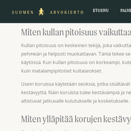
Siirry
ETUSIVU
PALV
sisältöön
Miten kullan pitoisuus vaikutt
Kullan pitoisuus on keskeinen tekijä, joka vaikutt
pehmeän ja helposti muokattavan. Tämä tekee sen n
käytössä. Kun kullan pitoisuus on korkeampi, kuten 
kuin matalampipitoiset kultaseokset.
Usein koruissa käytetään seoksia, jotka sisältäv
kestävyyttä. Näin koruista tulee kestävämpiä ja 
altistuvat jatkuvalle kulutukselle ja kosketukselle.
Miten ylläpitää korujen kestävy