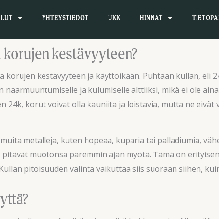
ELUT
YHTEYSTIEDOT
UKK
HINNAT
TIETOPA
aa korujen kestävyyteen?
aa korujen kestävyyteen ja käyttöikään. Puhtaan kullan, eli 2
aarmuuntumiselle ja kulumiselle alttiiksi, mikä ei ole aina 
24k, korut voivat olla kauniita ja loistavia, mutta ne eivät 
ät muita metalleja, kuten hopeaa, kuparia tai palladiumia, 
ne pitävät muotonsa paremmin ajan myötä. Tämä on erityisen
 Kullan pitoisuuden valinta vaikuttaa siis suoraan siihen, ku
yttä?