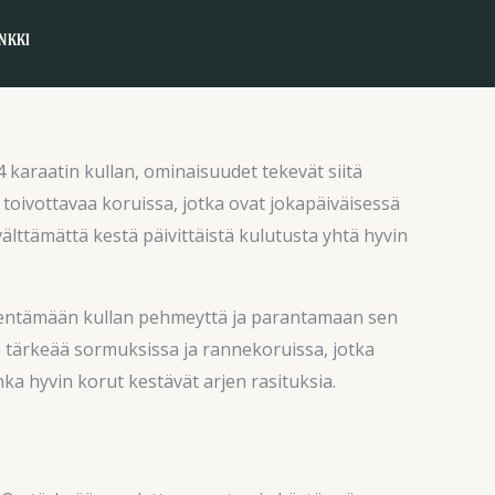
NKKI
4 karaatin kullan, ominaisuudet tekevät siitä
toivottavaa koruissa, jotka ovat jokapäiväisessä
välttämättä kestä päivittäistä kulutusta yhtä hyvin
vähentämään kullan pehmeyttä ja parantamaan sen
 tärkeää sormuksissa ja rannekoruissa, jotka
inka hyvin korut kestävät arjen rasituksia.