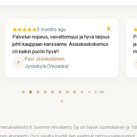
5 months ago
Palvelun nopeus, vaivattomuus ja hyvä tarjous
P
johti kauppaan kanssanne. Asiaskaskokemus
j
oli kaikin puolin hyvä!!
m
Pasi Jääskeläinen
P
Jyväskylä (Vesanka)
2 / 60
omenarvokierto.fi. Suomen Arvokierto Oy on täysin suomalainen ja 
en Arvokierto Oy:n sivuilta löydät lain vaatimat tietosuojalausunnot