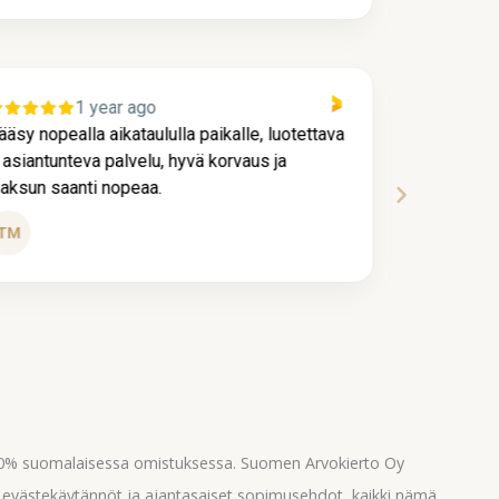
1 year ago
ääsy nopealla aikataululla paikalle, luotettava
Kaikki me
a asiantunteva palvelu, hyvä korvaus ja
ja nopeast
aksun saanti nopeaa.
hienoa pa
Tui
TM
Köy
100% suomalaisessa omistuksessa. Suomen Arvokierto Oy
, evästekäytännöt ja ajantasaiset sopimusehdot, kaikki nämä