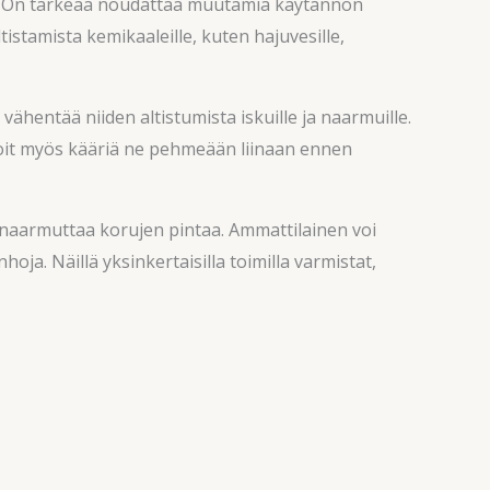
ään. On tärkeää noudattaa muutamia käytännön
tistamista kemikaaleille, kuten hajuvesille,
vähentää niiden altistumista iskuille ja naarmuille.
 Voit myös kääriä ne pehmeään liinaan ennen
at naarmuttaa korujen pintaa. Ammattilainen voi
ja. Näillä yksinkertaisilla toimilla varmistat,