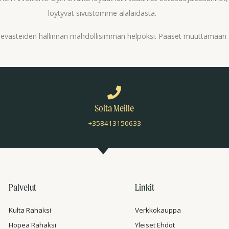
löytyvät sivustomme alalaidasta.
ä evästeiden hallinnan mahdollisimman helpoksi. Pääset muuttamaan 
Soita Meille
+358413150633
Palvelut
Linkit
Kulta Rahaksi
Verkkokauppa
Hopea Rahaksi
Yleiset Ehdot