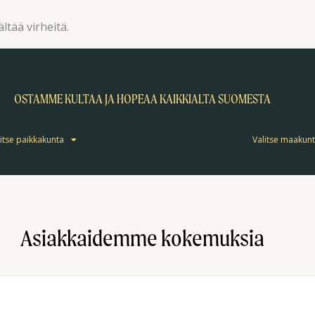
ltää virheitä.
OSTAMME KULTAA JA HOPEAA KAIKKIALTA SUOMESTA
itse paikkakunta
Valitse maakun
Asiakkaidemme kokemuksia