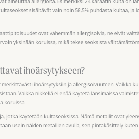
at aiheuttaa allergioita. Esimerkiksi 24 karaatin kulta on lä
kultaseokset sisältävät vain noin 58,5% puhdasta kultaa, ja l
tipitoisuudet ovat vähemmän allergisoivia, ne eivät välttäm
rvoin yksinään koruissa, mikä tekee seoksista välttämättö
uttavat ihoärsytykseen?
at merkittävästi ihoärsytyksiin ja allergisoivuuteen. Vaikka k
sistaan. Vaikka nikkeliä ei enää käytetä länsimaissa valmiste
sa koruissa.
ja, jotka käytetään kultaseoksissa. Nämä metallit ovat yleens
etaan usein näiden metallien avulla, sen pintakäsittely kuten r