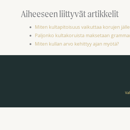
Aiheeseen liittyvät artikkelit
Miten kultapitoisuus vaikuttaa korujen jäl
Paljonko kultakoruista maksetaan gramm
Miten kullan arvo kehittyy ajan myötä?
Val