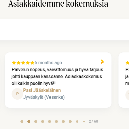
Asiakkaidemme kokemuksia
1 year ago
us ja hyvä tarjous
Pääsy nopealla aikataululla paikalle
 Asiaskaskokemus
ja asiantunteva palvelu, hyvä korvau
maksun saanti nopeaa.
TM
3 / 60