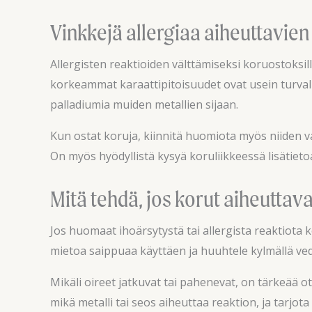
Vinkkejä allergiaa aiheuttavie
Allergisten reaktioiden välttämiseksi koruostoksil
korkeammat karaattipitoisuudet ovat usein turvalli
palladiumia muiden metallien sijaan.
Kun ostat koruja, kiinnitä huomiota myös niiden va
On myös hyödyllistä kysyä koruliikkeessä lisätietoa
Mitä tehdä, jos korut aiheuttava
Jos huomaat ihoärsytystä tai allergista reaktiota k
mietoa saippuaa käyttäen ja huuhtele kylmällä vedel
Mikäli oireet jatkuvat tai pahenevat, on tärkeää o
mikä metalli tai seos aiheuttaa reaktion, ja tarjota 