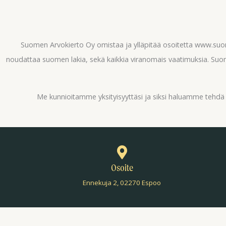
of
60
Suomen Arvokierto Oy omistaa ja ylläpitää osoitetta www.su
noudattaa suomen lakia, sekä kaikkia viranomais vaatimuksia. Suom
Me kunnioitamme yksityisyyttäsi ja siksi haluamme tehd
Osoite
Ennekuja 2, 02270 Espoo