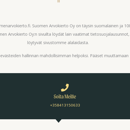
omenarvokierto.fi. Suomen Arvokierto Oy on täysin suomalainen ja 
en Arvokierto Oy:n sivuilta löydät lain vaatimat tietosuojalausunnot
löytyvät sivustomme alalaidasta.
ä evästeiden hallinnan mahdollisimman helpoksi. Pääset muuttamaan 
Soita Meille
+358413150633