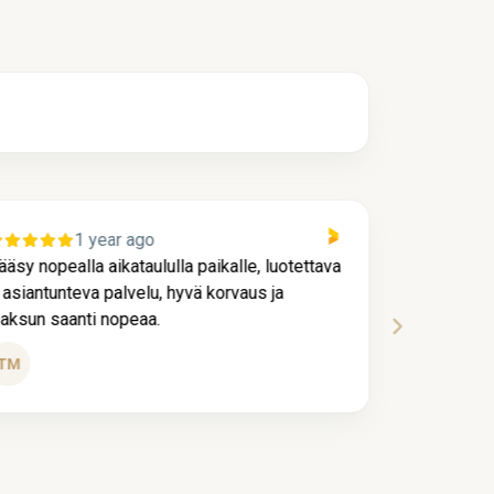
1 year ago
, luotettava
Kaikki meni loistavasti alusta loppuun saa
s ja
ja nopeasti. Arviointi ja rahan siirto ym todel
hienoa palvelua
Tuija Seppänen
Köyliö