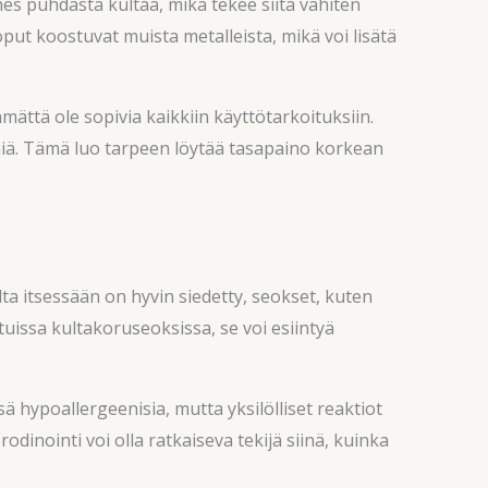
hes puhdasta kultaa, mikä tekee siitä vähiten
oput koostuvat muista metalleista, mikä voi lisätä
ättä ole sopivia kaikkiin käyttötarkoituksiin.
miä. Tämä luo tarpeen löytää tasapaino korkean
ulta itsessään on hyvin siedetty, seokset, kuten
tuissa kultakoruseoksissa, se voi esiintyä
ä hypoallergeenisia, mutta yksilölliset reaktiot
odinointi voi olla ratkaiseva tekijä siinä, kuinka