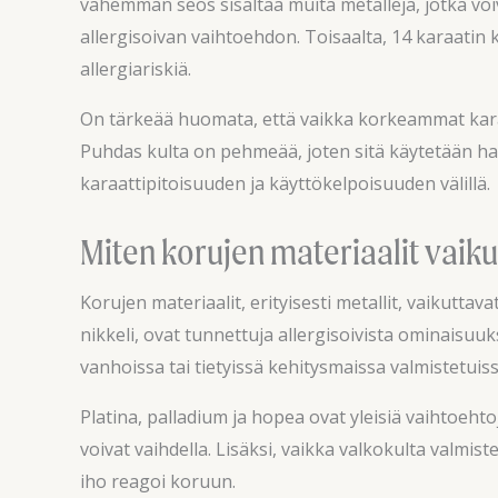
vähemmän seos sisältää muita metalleja, jotka voiv
allergisoivan vaihtoehdon. Toisaalta, 14 karaatin 
allergiariskiä.
On tärkeää huomata, että vaikka korkeammat karaat
Puhdas kulta on pehmeää, joten sitä käytetään ha
karaattipitoisuuden ja käyttökelpoisuuden välillä.
Miten korujen materiaalit vaik
Korujen materiaalit, erityisesti metallit, vaikuttav
nikkeli, ovat tunnettuja allergisoivista ominaisuuk
vanhoissa tai tietyissä kehitysmaissa valmistetuis
Platina, palladium ja hopea ovat yleisiä vaihtoehto
voivat vaihdella. Lisäksi, vaikka valkokulta valmist
iho reagoi koruun.