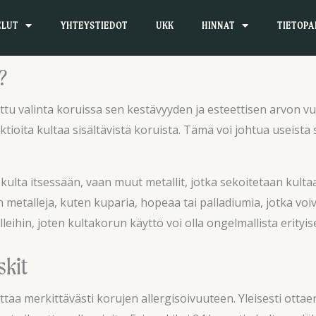
ELUT
YHTEYSTIEDOT
UKK
HINNAT
TIETOPA
?
osittu valinta koruissa sen kestävyyden ja esteettisen arvon 
ktioita kultaa sisältävistä koruista. Tämä voi johtua useista
 ole kulta itsessään, vaan muut metallit, jotka sekoitetaan ku
etalleja, kuten kuparia, hopeaa tai palladiumia, jotka voivat
ihin, joten kultakorun käyttö voi olla ongelmallista erityisest
skit
ttaa merkittävästi korujen allergisoivuuteen. Yleisesti ottae