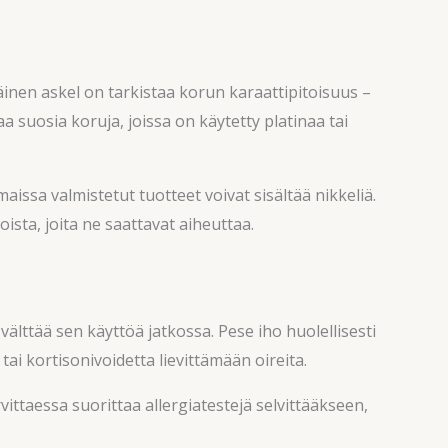
mäinen askel on tarkistaa korun karaattipitoisuus –
 suosia koruja, joissa on käytetty platinaa tai
issa valmistetut tuotteet voivat sisältää nikkeliä.
oista, joita ne saattavat aiheuttaa.
välttää sen käyttöä jatkossa. Pese iho huolellisesti
ai kortisonivoidetta lievittämään oireita.
ittaessa suorittaa allergiatestejä selvittääkseen,