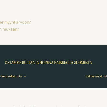
leenmyyntiarvoon?
an mukaan?
OSTAMME KULTAA JA HOPEAA KAIKKIALTA SUOMESTA
itse paikkakunta
Valitse maakun