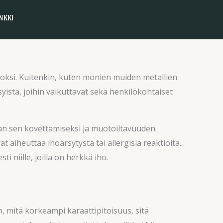
NKKI
vuoksi. Kuitenkin, kuten monien muiden metallien
 syistä, joihin vaikuttavat sekä henkilökohtaiset
ltaan sen kovettamiseksi ja muotoiltavuuden
 aiheuttaa ihoärsytystä tai allergisia reaktioita.
i niille, joilla on herkkä iho.
n, mitä korkeampi karaattipitoisuus, sitä