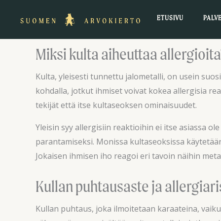
Siirry
ETUSIVU
PALV
sisältöön
Miksi kulta aiheuttaa allergioita
Kulta, yleisesti tunnettu jalometalli, on usein su
kohdalla, jotkut ihmiset voivat kokea allergisia rea
tekijät että itse kultaseoksen ominaisuudet.
Yleisin syy allergisiin reaktioihin ei itse asiassa
parantamiseksi. Monissa kultaseoksissa käytetään m
Jokaisen ihmisen iho reagoi eri tavoin näihin metalle
Kullan puhtausaste ja allergiari
Kullan puhtaus, joka ilmoitetaan karaateina, vaiku