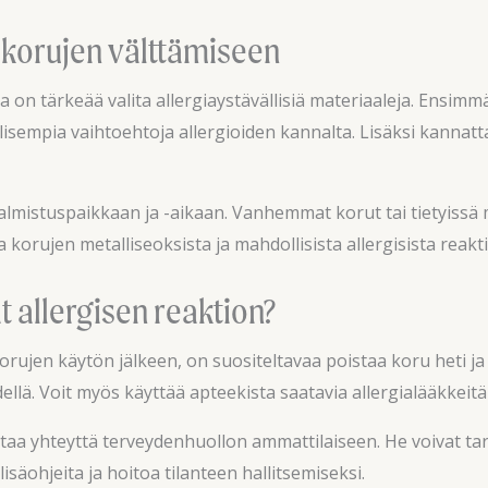
n korujen välttämiseen
la on tärkeää valita allergiaystävällisiä materiaaleja. Ensim
sempia vaihtoehtoja allergioiden kannalta. Lisäksi kannattaa
lmistuspaikkaan ja -aikaan. Vanhemmat korut tai tietyissä ma
 korujen metalliseoksista ja mahdollisista allergisista reakti
t allergisen reaktion?
orujen käytön jälkeen, on suositeltavaa poistaa koru heti ja 
lä. Voit myös käyttää apteekista saatavia allergialääkkeitä t
ttaa yhteyttä terveydenhuollon ammattilaiseen. He voivat tarv
lisäohjeita ja hoitoa tilanteen hallitsemiseksi.