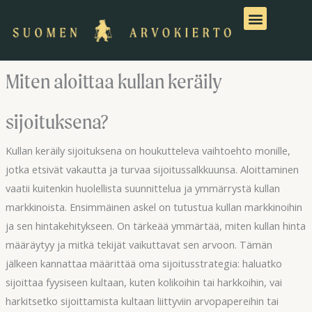
Siirry
sisältöön
Miten aloittaa kullan keräily
sijoituksena?
Kullan keräily sijoituksena on houkutteleva vaihtoehto monille,
jotka etsivät vakautta ja turvaa sijoitussalkkuunsa. Aloittaminen
vaatii kuitenkin huolellista suunnittelua ja ymmärrystä kullan
markkinoista. Ensimmäinen askel on tutustua kullan markkinoihin
ja sen hintakehitykseen. On tärkeää ymmärtää, miten kullan hinta
määräytyy ja mitkä tekijät vaikuttavat sen arvoon. Tämän
jälkeen kannattaa määrittää oma sijoitusstrategia: haluatko
sijoittaa fyysiseen kultaan, kuten kolikoihin tai harkkoihin, vai
harkitsetko sijoittamista kultaan liittyviin arvopapereihin tai