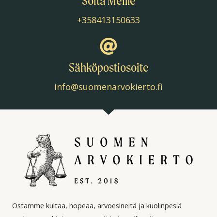
Soita Meille
+358413150633
Sähköpostiosoite
info@suomenarvokierto.fi
Ostamme kultaa, hopeaa, arvoesineitä ja kuolinpesiä