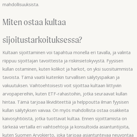
mahdollisuuksista.
Miten ostaa kultaa
sijoitustarkoituksessa?
Kultaan sijoittaminen voi tapahtua monella eri tavalla, ja valinta
riippuu sijoittajan tavoitteista ja riskinsietokyvystä. Fyysisen
kullan ostaminen, kuten kolikot ja harkot, on yksi suosituimmista
tavoista. Tämä vaatii kuitenkin turvallisen säilytyspaikan ja
vakuutuksen. Vaihtoehtoisesti voit sijoittaa kultaan liittyviin
arvopapereihin, kuten ETF-rahastoihin, jotka seuraavat kullan
hintaa. Tämä tarjoaa likviditeettiä ja helppoutta ilman fyysisen
kullan säilytyksen vaivaa. On myös mahdollista ostaa osakkeita
kaivosyhtiöistä, jotka tuottavat kultaa. Ennen sijoittamista on
tärkeää vertailla eri vaihtoehtoja ja konsultoida asiantuntijoita,
kuten Suomen Arvokierto, joka tarjoaa asiantuntevaa neuvontaa