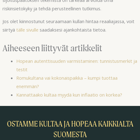
riskinsietokyky ja tehdä perusteellinen tutkimus.
Jos olet kiinnostunut seuraamaan kullan hintaa reaaliajassa, voit
siirtyä
tälle sivulle
saadaksesi ajankohtaista tietoa.
Aiheeseen liittyvät artikkelit
Hopean autenttisuuden varmistaminen: tunnistusmerkit ja
testit
Romukultana vai kokonaispaikka – kumpi tuottaa
enemmän?
Kannattaako kultaa myydä kun inflaatio on korkea?
OSTAMME KULTAA JA HOPEAA KAIKKIALTA
SUOMESTA