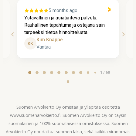
5 months ago
i
Ystävällinen ja asiatunteva palvelu.
Y
Rauhallinen tapahtuma ja ostajana sain
R
tarpeeksi tietoa hinnoittelusta.
t
Kim Knappe
KK
Vantaa
Page
1 / 60
1
of
60
Suomen Arvokierto Oy omistaa ja ylläpitää osoitetta
www.suomenarvokierto.fi. Suomen Arvokierto Oy on täysin
suomalainen ja 100% suomalaisessa omistuksessa. Suomen
Arvokierto Oy noudattaa suomen lakia, sekä kaikkia viranomais