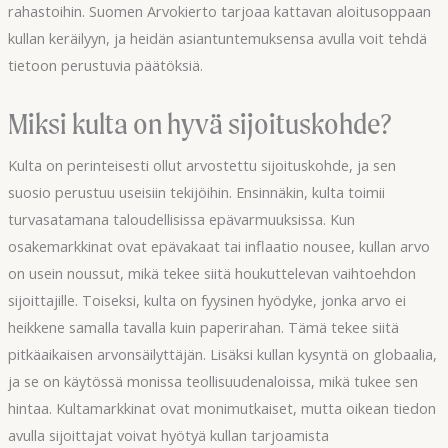
rahastoihin. Suomen Arvokierto tarjoaa kattavan aloitusoppaan
kullan keräilyyn, ja heidän asiantuntemuksensa avulla voit tehdä
tietoon perustuvia päätöksiä.
Miksi kulta on hyvä sijoituskohde?
Kulta on perinteisesti ollut arvostettu sijoituskohde, ja sen
suosio perustuu useisiin tekijöihin. Ensinnäkin, kulta toimii
turvasatamana taloudellisissa epävarmuuksissa. Kun
osakemarkkinat ovat epävakaat tai inflaatio nousee, kullan arvo
on usein noussut, mikä tekee siitä houkuttelevan vaihtoehdon
sijoittajille. Toiseksi, kulta on fyysinen hyödyke, jonka arvo ei
heikkene samalla tavalla kuin paperirahan. Tämä tekee siitä
pitkäaikaisen arvonsäilyttäjän. Lisäksi kullan kysyntä on globaalia,
ja se on käytössä monissa teollisuudenaloissa, mikä tukee sen
hintaa. Kultamarkkinat ovat monimutkaiset, mutta oikean tiedon
avulla sijoittajat voivat hyötyä kullan tarjoamista