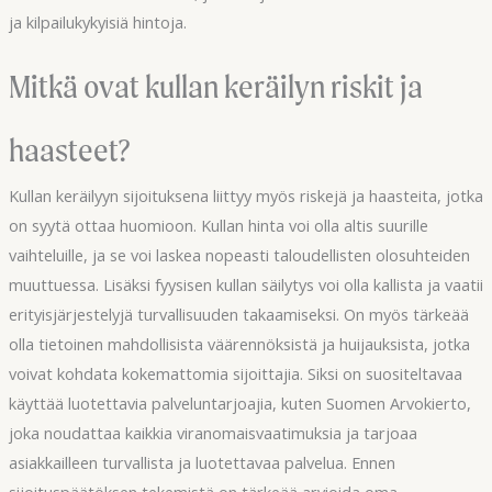
ja kilpailukykyisiä hintoja.
Mitkä ovat kullan keräilyn riskit ja
haasteet?
Kullan keräilyyn sijoituksena liittyy myös riskejä ja haasteita, jotka
on syytä ottaa huomioon. Kullan hinta voi olla altis suurille
vaihteluille, ja se voi laskea nopeasti taloudellisten olosuhteiden
muuttuessa. Lisäksi fyysisen kullan säilytys voi olla kallista ja vaatii
erityisjärjestelyjä turvallisuuden takaamiseksi. On myös tärkeää
olla tietoinen mahdollisista väärennöksistä ja huijauksista, jotka
voivat kohdata kokemattomia sijoittajia. Siksi on suositeltavaa
käyttää luotettavia palveluntarjoajia, kuten Suomen Arvokierto,
joka noudattaa kaikkia viranomaisvaatimuksia ja tarjoaa
asiakkailleen turvallista ja luotettavaa palvelua. Ennen
sijoituspäätöksen tekemistä on tärkeää arvioida oma