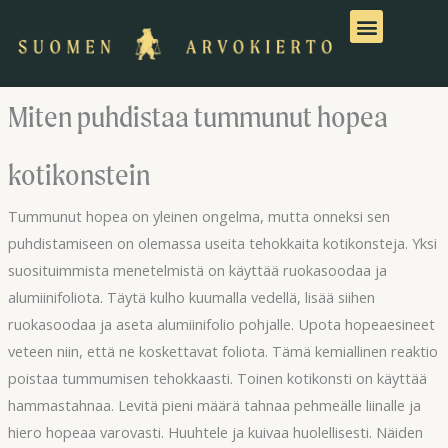
Siirry
sisältöön
Miten puhdistaa tummunut hopea
kotikonstein
Tummunut hopea on yleinen ongelma, mutta onneksi sen
puhdistamiseen on olemassa useita tehokkaita kotikonsteja. Yksi
suosituimmista menetelmistä on käyttää ruokasoodaa ja
alumiinifoliota. Täytä kulho kuumalla vedellä, lisää siihen
ruokasoodaa ja aseta alumiinifolio pohjalle. Upota hopeaesineet
veteen niin, että ne koskettavat foliota. Tämä kemiallinen reaktio
poistaa tummumisen tehokkaasti. Toinen kotikonsti on käyttää
hammastahnaa. Levitä pieni määrä tahnaa pehmeälle liinalle ja
hiero hopeaa varovasti. Huuhtele ja kuivaa huolellisesti. Näiden