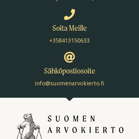
Soita Meille
+358413150633
Sähköpostiosoite
info@suomenarvokierto.fi