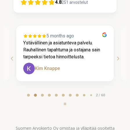
4.8
251
arvostelut
5 months ago
Ystävällinen ja asiatunteva palvelu.
P
Rauhallinen tapahtuma ja ostajana sain
t
tarpeeksi tietoa hinnoittelusta.
A
Kim Knappe
Page
2 / 60
2
of
60
Suomen Arvokierto Oy omistaa ja ylläpitää osoitetta