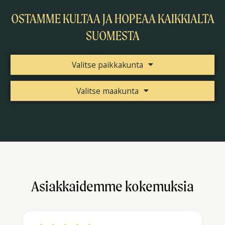
OSTAMME KULTAA JA HOPEAA KAIKKIALTA
SUOMESTA
Valitse paikkakunta
Valitse maakunta
Asiakkaidemme kokemuksia