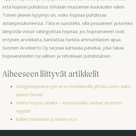
että hopean puhdistus tehdään muutaman kuukauden välein.
Toinen yleinen kysymys on, voiko hopeaa puhdistaa
astianpesukoneessa. Tätä ei suositella, sillä pesuaineet ja korkea
lämpötila voivat vahingoittaa hopeaa. Jos hopeaesineet ovat
erityisen arvokkaita, kannattaa harkita ammattilaisen apua.
Suomen Arvokierto Oy tarjoaa kattavaa palvelua, joka takaa
hopeaesineiden turvallisen ja tehokkaan puhdistuksen.
Aiheeseen liittyvät artikkelit
Designhopeakorujen arvo markkinoilla ylittää usein raaka-
aineen hinnan
Vanha hopea rahaksi – Kannattaako vanhat aterimet
myydä?
Kullan merkinnät ja niiden erot