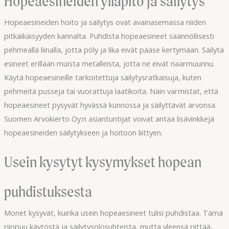
Hopeaesineiden ylläpito ja säilytys
Hopeaesineiden hoito ja säilytys ovat avainasemassa niiden
pitkäikäisyyden kannalta. Puhdista hopeaesineet säännöllisesti
pehmeällä liinalla, jotta pöly ja lika eivät pääse kertymään. Säilytä
esineet erillään muista metalleista, jotta ne eivät naarmuunnu.
Käytä hopeaesineille tarkoitettuja säilytysratkaisuja, kuten
pehmeitä pusseja tai vuorattuja laatikoita. Näin varmistat, että
hopeaesineet pysyvät hyvässä kunnossa ja säilyttävät arvonsa.
Suomen Arvokierto Oy:n asiantuntijat voivat antaa lisävinkkejä
hopeaesineiden säilytykseen ja hoitoon liittyen.
Usein kysytyt kysymykset hopean
puhdistuksesta
Monet kysyvät, kuinka usein hopeaesineet tulisi puhdistaa. Tämä
riippuu käytöstä ja säilytysolosuhteista, mutta yleensä riittää,