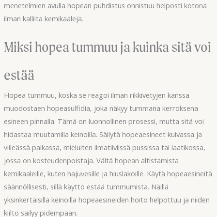
menetelmien avulla hopean puhdistus onnistuu helposti kotona
ilman kalliita kemikaaleja.
Miksi hopea tummuu ja kuinka sitä voi
estää
Hopea tummuu, koska se reagoi ilman rikkivetyjen kanssa
muodostaen hopeasulfidia, joka näkyy tummana kerroksena
esineen pinnalla. Tämä on luonnollinen prosessi, mutta sitä voi
hidastaa muutamilla keinoilla. Säilytä hopeaesineet kuivassa ja
viileässä paikassa, mieluiten ilmatiiviissä pussissa tai laatikossa,
jossa on kosteudenpoistaja. Vältä hopean altistamista
kemikaaleille, kuten hajuvesille ja hiuslakoille. Käytä hopeaesineitä
säännöllisesti, sillä käyttö estää tummumista. Näillä
yksinkertaisilla keinoilla hopeaesineiden hoito helpottuu ja niiden
kiilto säilyy pidempään.